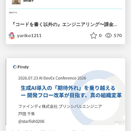
『コードを書く以外の』エンジニアリング〜課金基盤移行プロジェクト推進のためのTips4選
yuriko1211
0
570