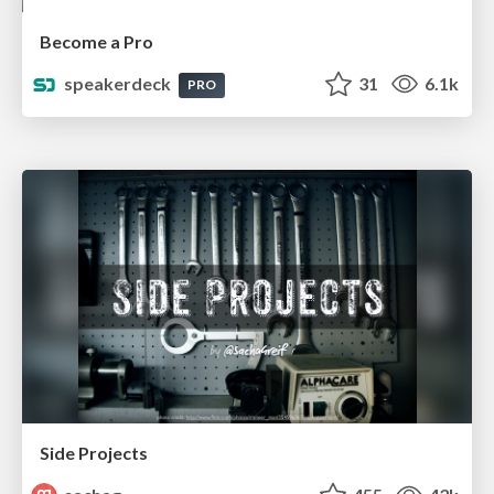
Become a Pro
speakerdeck
31
6.1k
PRO
Side Projects