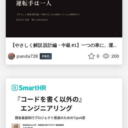
【やさしく解説 設計編・中級 #1】一つの車に、運転手は一人 ～ある倉庫システムの事例から～
panda728
0
200
PRO