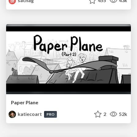
sachag
455
43k
Paper Plane
katiecoart
2
52k
PRO