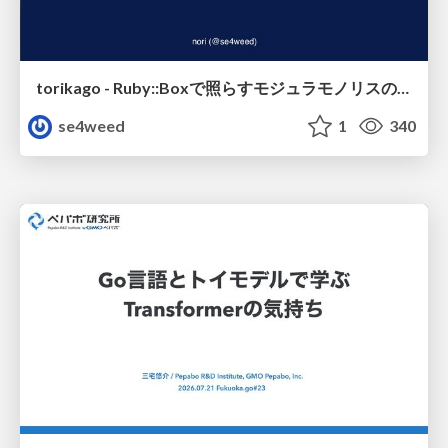
torikago - Ruby::Boxで照らすモジュラモノリスの実行境界
se4weed
1
340