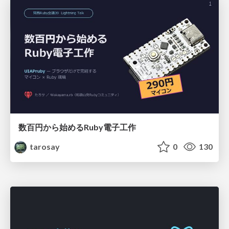
数百円から始めるRuby電子工作
tarosay
0
130