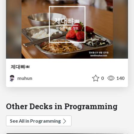
제대뺘ㅃ
muhun
0
140
Other Decks in Programming
See All in Programming