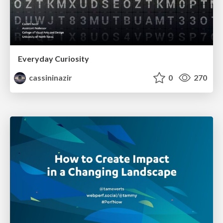
Everyday Curiosity
cassininazir
0
270