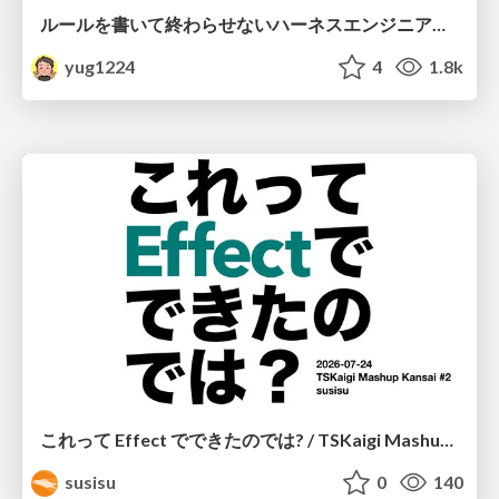
ルールを書いて終わらせないハーネスエンジニアリング
yug1224
4
1.8k
これって Effect でできたのでは? / TSKaigi Mashup Kansai #2
susisu
0
140