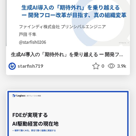
生成AI導入の「期待外れ」を乗り越える ー 開発フロー改革が目指す、真の組織変革
starfish719
0
3.9k