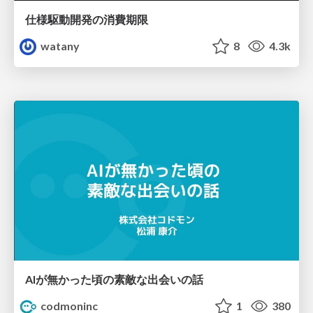
仕様駆動開発の消費期限
watany
8
4.3k
AIが無かった頃の素敵な出会いの話
codmoninc
1
380