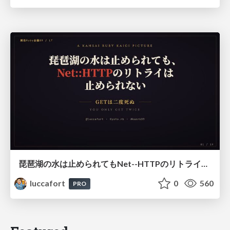
琵琶湖の水は止められてもNet--HTTPのリトライは止められない / You might be able to stop the water flow of Lake Biwa but you can't stop Net::HTTP retries
luccafort
0
560
PRO