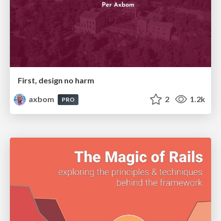
First, design no harm
axbom
2
1.2k
PRO