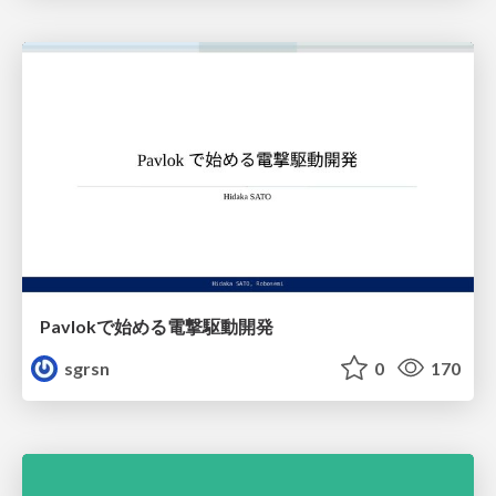
Pavlokで始める電撃駆動開発
sgrsn
0
170