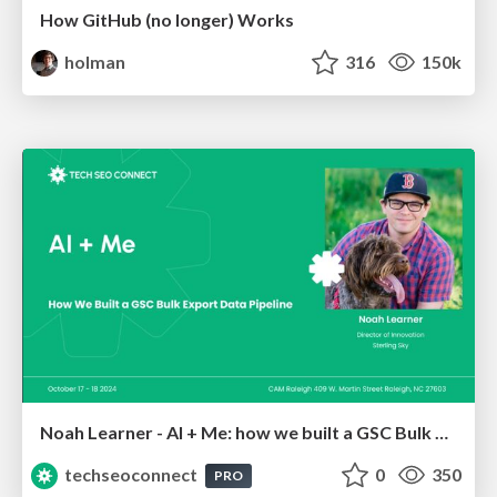
How GitHub (no longer) Works
holman
316
150k
Noah Learner - AI + Me: how we built a GSC Bulk Export data pipeline
techseoconnect
0
350
PRO