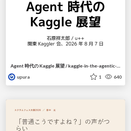
Agent 時代の Kaggle 展望 / kaggle-in-the-agentic-era
upura
1
640