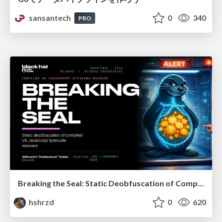
sansantech
0
340
PRO
Breaking the Seal: Static Deobfuscation of Compiled V8 JavaScript Bytecode Malware
hshrzd
0
620