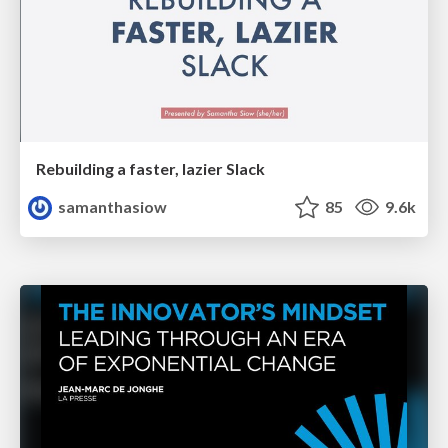
Rebuilding a faster, lazier Slack
samanthasiow
85
9.6k