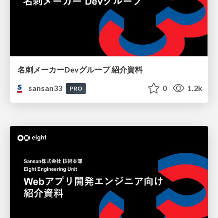
名刺メーカーDevグループ 紹介資料
sansan33
0
1.2k
PRO