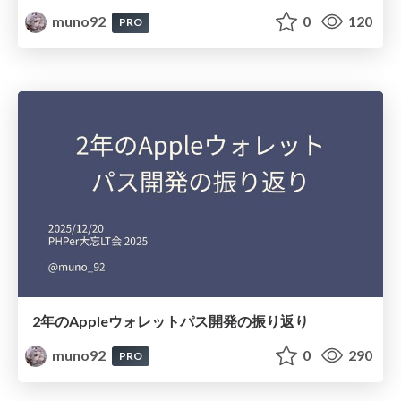
muno92
0
120
PRO
2年のAppleウォレットパス開発の振り返り
muno92
0
290
PRO