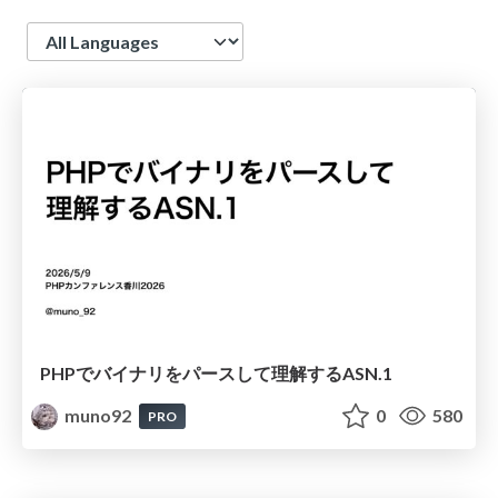
Language
PHPでバイナリをパースして理解するASN.1
muno92
0
580
PRO