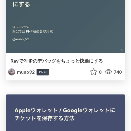
RayでPHPのデバッグをちょっと快適にする
muno92
0
740
PRO