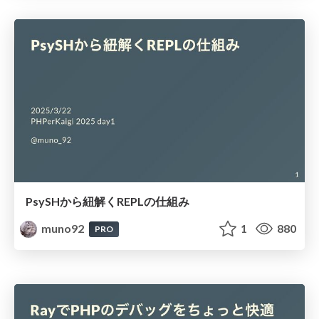
PsySHから紐解くREPLの仕組み
muno92
1
880
PRO