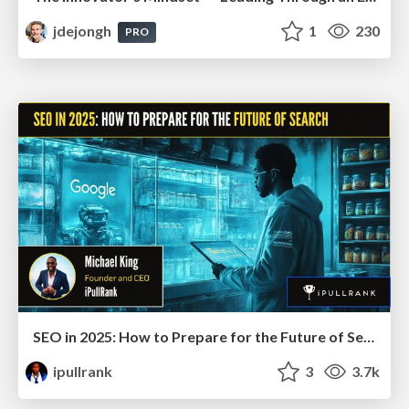
jdejongh
1
230
PRO
SEO in 2025: How to Prepare for the Future of Search
ipullrank
3
3.7k