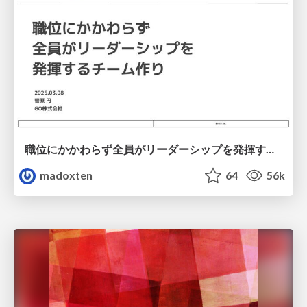
職位にかかわらず全員がリーダーシップを発揮するチーム作り / Building a team where everyone can demonstrate leadership regardless of position
madoxten
64
56k