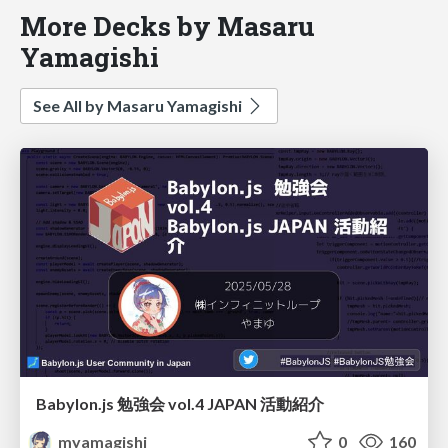
More Decks by Masaru
Yamagishi
See All by Masaru Yamagishi
Babylon.js 勉強会 vol.4 JAPAN 活動紹介
myamagishi
0
160