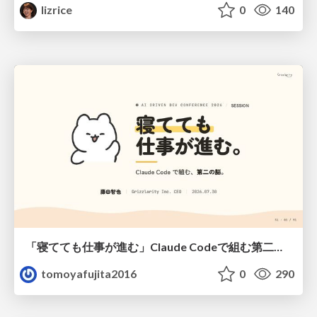
lizrice
0
140
「寝てても仕事が進む」Claude Codeで組む第二の脳
tomoyafujita2016
0
290