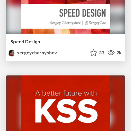
Speed Design
sergeychernyshev
33
2k