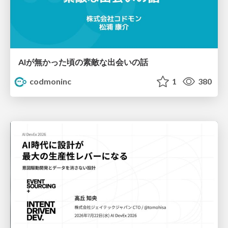
AIが無かった頃の素敵な出会いの話
codmoninc
1
380