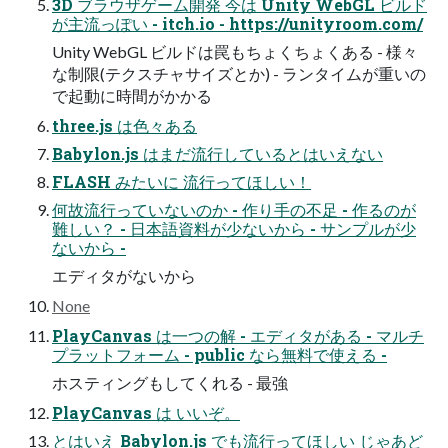
3D ブラウザゲーム開発 今は Unity WebGL ビルド
が主流っぽい - itch.io - https://unityroom.com/
Unity WebGL ビルドは罠もちょくちょくある - 様々
な制限(テクスチャサイズとか) - ランタイムが重いの
で起動に時間がかかる
three.js は色々ある
Babylon.js はまだ流行しているとはいえない
FLASH みたいに 流行ってほしい！
何故流行っていないのか - 作り手の不足 - 作るのが
難しい？ - 日本語資料が少ないから - サンプルが少
ないから -
エディタがないから
None
PlayCanvas は一つの解 - エディタがある - マルチ
プラットフォーム - public なら無料で使える -
ホスティングもしてくれる - 最強
PlayCanvas は いいぞ。
とはいえ Babylon.js でも流行ってほしい じゃあど