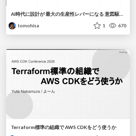
AI時代に設計が 最大の生産性レバーになる 意図駆動開発とデータを消さない設計｜Don't Delete Your Data or Your Intent — Design as the Deepest Lever in the AI Era
tomohisa
1
670
Terraform標準の組織で AWS CDKをどう使うか