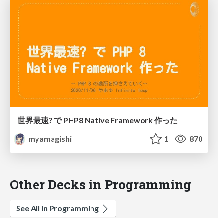
世界最速? で PHP8 Native Framework 作った
myamagishi
1
870
Other Decks in Programming
See All in Programming