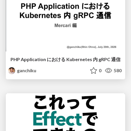
PHP Application における Kubernetes 内 gRPC 通信
ganchiku
0
580