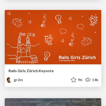
Rails Girls Zürich Keynote
gr2m
96
14k