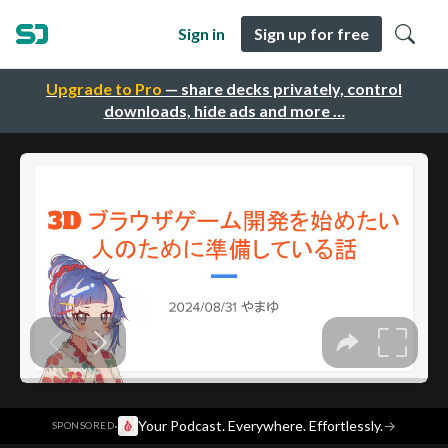
Sign in
Sign up for free
Upgrade to Pro
— share decks privately, control
downloads, hide ads and more …
·
Your Podcast. Everywhere. Effortlessly.
→
SPONSORED