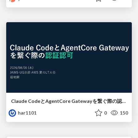
Claude CodeとAgentCore Gatewayを繋ぐ際の認証認可 / Authentication and authorization when connecting Claude Code with AgentCore Gateway
har1101
0
150