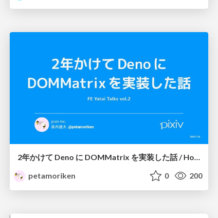
2年かけて Deno に DOMMatrix を実装した話 / How I implemented DOMMatrix in Deno over two years
petamoriken
0
200