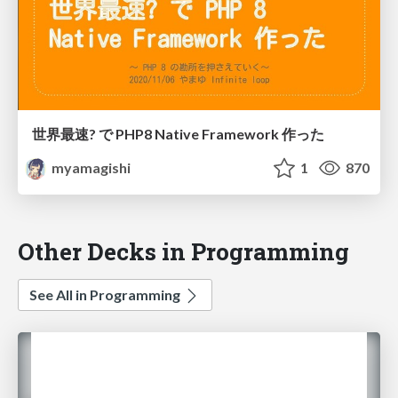
世界最速? で PHP8 Native Framework 作った
myamagishi
1
870
Other Decks in Programming
See All in Programming