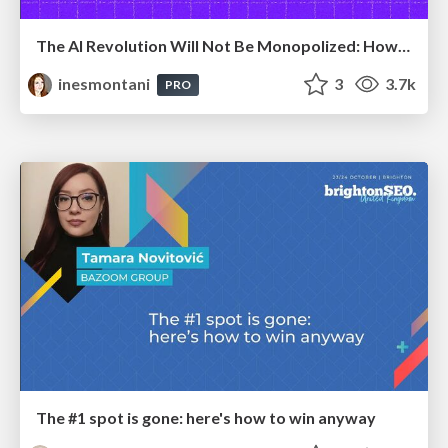
The AI Revolution Will Not Be Monopolized: How open-source beats economies of scale, even for LLMs
inesmontani
3
3.7k
PRO
The #1 spot is gone: here's how to win anyway