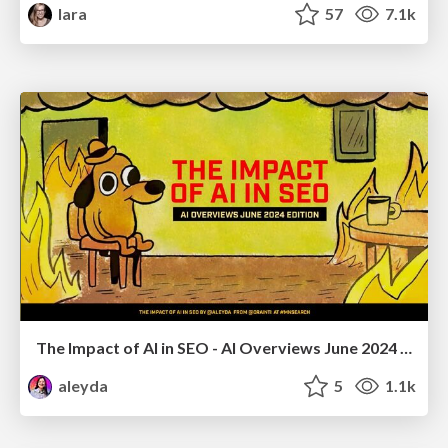
lara
57
7.1k
The Impact of AI in SEO - AI Overviews June 2024 Edition
aleyda
5
1.1k