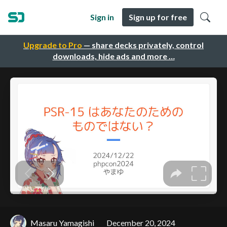
Sign in
Sign up for free
Upgrade to Pro
— share decks privately, control
downloads, hide ads and more …
Masaru Yamagishi
December 20, 2024