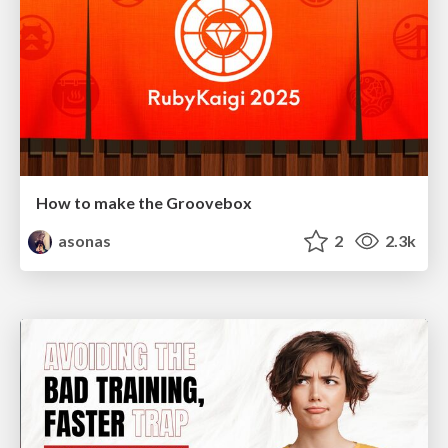
How to make the Groovebox
asonas
2
2.3k