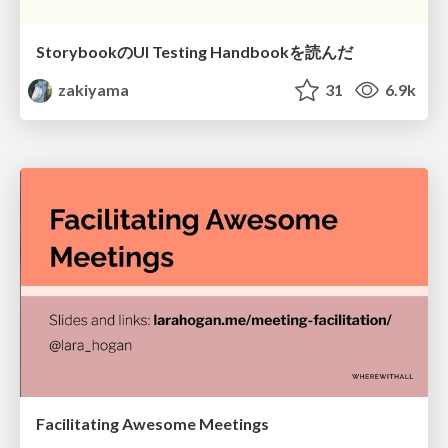
StorybookのUI Testing Handbookを読んだ
zakiyama
31
6.9k
Facilitating Awesome Meetings