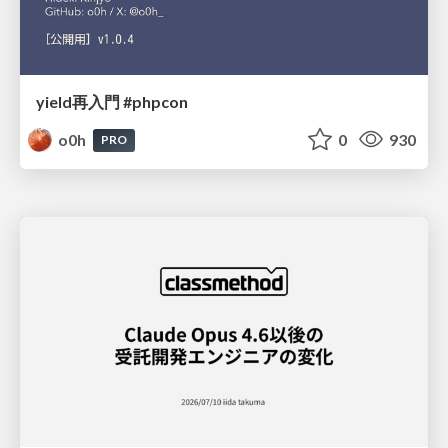
yield再入門 #phpcon
o0h
0
930
PRO