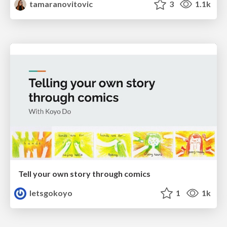
tamaranovitovic
3
1.1k
Tell your own story through comics
letsgokoyo
1
1k