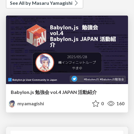
See All by Masaru Yamagishi
Babylon.js 勉強会 vol.4 JAPAN 活動紹介
myamagishi
0
160