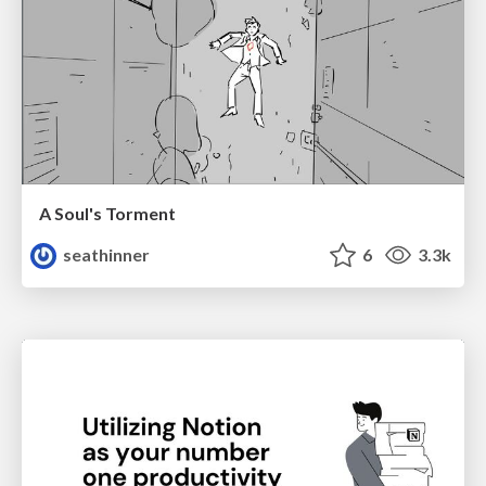
A Soul's Torment
seathinner
6
3.3k