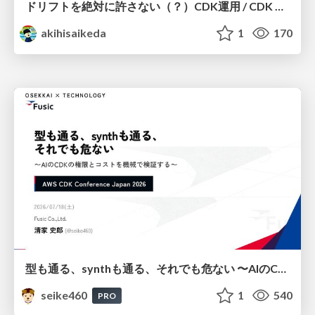
ドリフトを絶対に許さない（？）CDK運用 / CDK Ops with Zero Tolerance for Drifts (?)
akihisaikeda
1
170
型も通る、synthも通る、それでも危ない 〜AIのCDKの権限とコストを機械で検証する〜 / It Passes Type Checks, It Passes Synth Checks, but It’s Still Risky — Automatically Verifying Permissions and Costs in AI’s CDK —
seike460
1
540
PRO