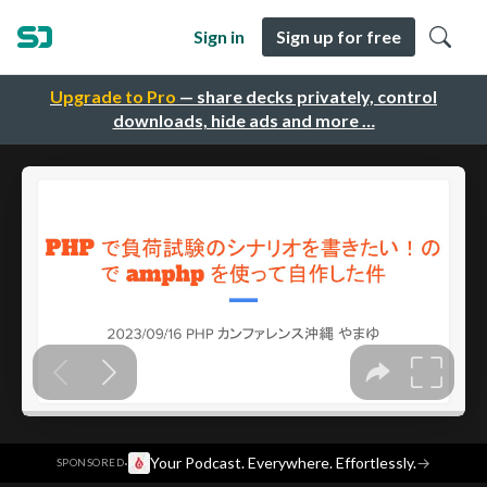
Sign in
Sign up for free
Upgrade to Pro
— share decks privately, control
downloads, hide ads and more …
·
Your Podcast. Everywhere. Effortlessly.
→
SPONSORED