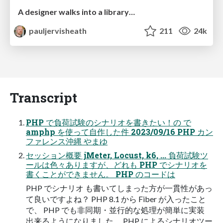
A designer walks into a library…
pauljervisheath
211
24k
Transcript
PHP で負荷試験のシナリオを書きたい！の で
amphp を使って自作した件 2023/09/16 PHP カン
ファレンス沖縄 やまゆ
セッション概要 jMeter, Locust, k6, ... 負荷試験ツ
ールは色々ありますが、どれも PHP でシナリオを
書くことができません。 PHP のコードは
PHP でシナリオ も書いてしまった方が一貫性があっ
て良いですよね？ PHP 8.1 から Fiber が入ったこと
で、 PHP でも非同期・並行的な処理が簡単に実装
出来るようになりました。 PHP によるシナリオツー