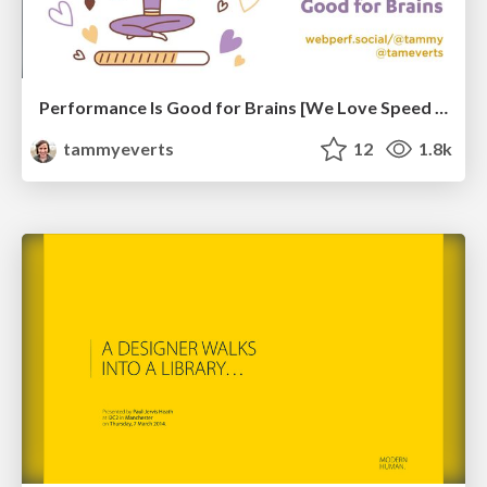
Performance Is Good for Brains [We Love Speed 2024]
tammyeverts
12
1.8k