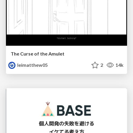
The Curse of the Amulet
leimatthew05
2
14k