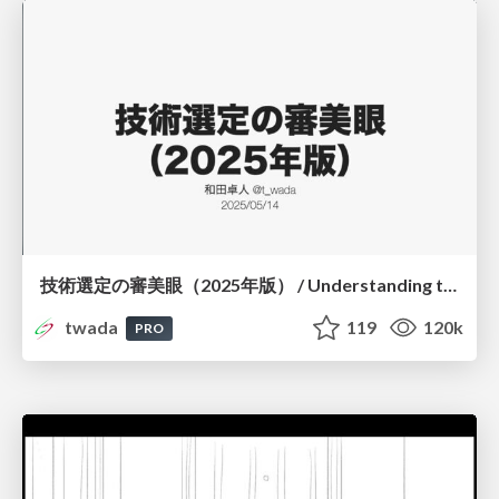
技術選定の審美眼（2025年版） / Understanding the Spiral of Technologies 2025 edition
twada
119
120k
PRO