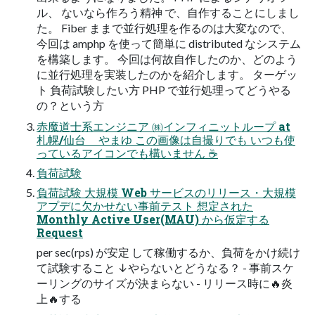
ル、 ないなら作ろう精神 で、自作することにしまし
た。 Fiber ままで並行処理を作るのは大変なので、
今回は amphp を使って簡単に distributed なシステム
を構築します。 今回は何故自作したのか、どのよう
に並行処理を実装したのかを紹介します。 ターゲッ
ト 負荷試験したい方 PHP で並行処理ってどうやる
の？という方
赤魔道士系エンジニア ㈱インフィニットループ at
札幌/仙台 やまゆ この画像は自撮りでも いつも使
っているアイコンでも構いません ☕
負荷試験
負荷試験 大規模 Web サービスのリリース・大規模
アプデに欠かせない事前テスト 想定された
Monthly Active User(MAU) から仮定する
Request
per sec(rps) が安定 して稼働するか、負荷をかけ続け
て試験すること ↓やらないとどうなる？ - 事前スケ
ーリングのサイズが決まらない - リリース時に🔥炎
上🔥する