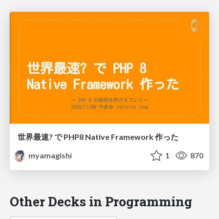
世界最速? で PHP8 Native Framework 作った
myamagishi
1
870
Other Decks in Programming