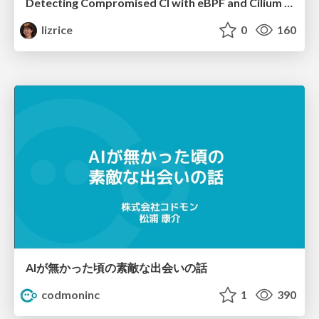
Detecting Compromised CI with eBPF and Cilium Tetragon
lizrice
0
160
AIが無かった頃の素敵な出会いの話
codmoninc
1
390