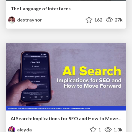
The Language of Interfaces
destraynor
162
27k
AI Search: Implications for SEO and How to Move Forward - #ShenzhenSEOConference
aleyda
1
1.3k