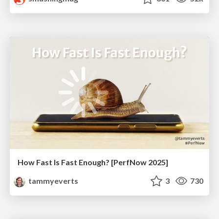
How Fast Is Fast Enough? [PerfNow 2025]
tammyeverts
3
730