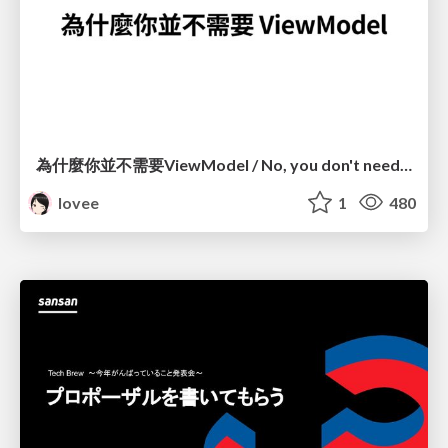
為什麼你並不需要ViewModel / No, you don't need a ViewModel
lovee
1
480