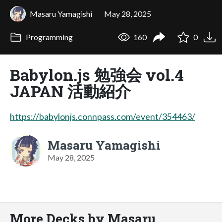
Masaru Yamagishi
May 28, 2025
Programming
160
0
Babylon.js 勉強会 vol.4
JAPAN 活動紹介
https://babylonjs.connpass.com/event/354463/
Masaru Yamagishi
May 28, 2025
More Decks by Masaru