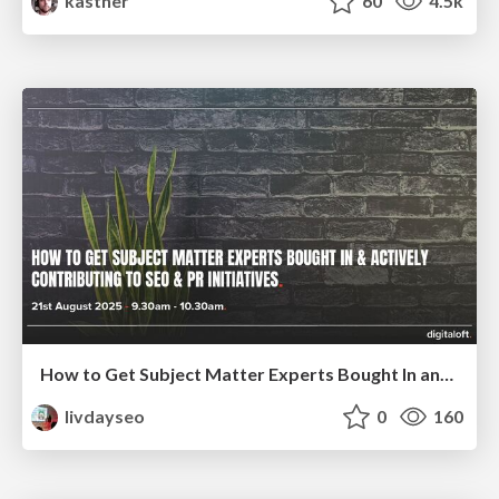
kastner
60
4.5k
How to Get Subject Matter Experts Bought In and Actively Contributing to SEO & PR Initiatives.
livdayseo
0
160