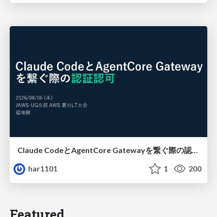
Claude CodeとAgentCore Gatewayを繋ぐ際の認証認可 / Authentication and authorization when connecting Claude Code with AgentCore Gateway
har1101
1
200
Featured