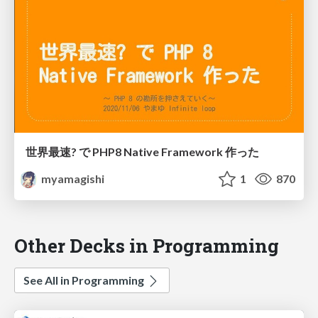
世界最速? で PHP8 Native Framework 作った
myamagishi
1
870
Other Decks in Programming
See All in Programming