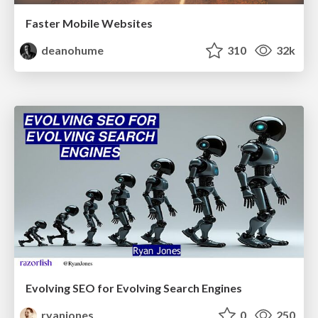
Faster Mobile Websites
deanohume
310
32k
Evolving SEO for Evolving Search Engines
ryanjones
0
250