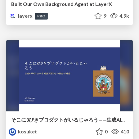
Built Our Own Background Agent at LayerX
layerx
9
4.9k
PRO
そこに3びきプロダクトがいるじゃろう——生成AI時代における“価値が届かない理由”の構造
kosuket
0
410