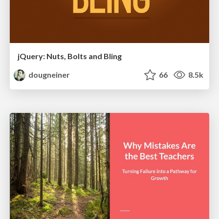
jQuery: Nuts, Bolts and Bling
dougneiner
66
8.5k