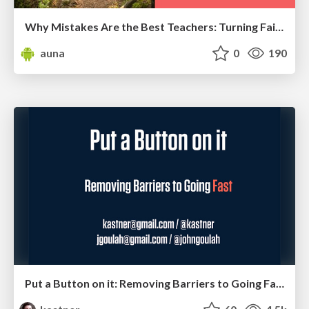
Why Mistakes Are the Best Teachers: Turning Failure into a Pathway for Growth
auna
0
190
Put a Button on it: Removing Barriers to Going Fast.