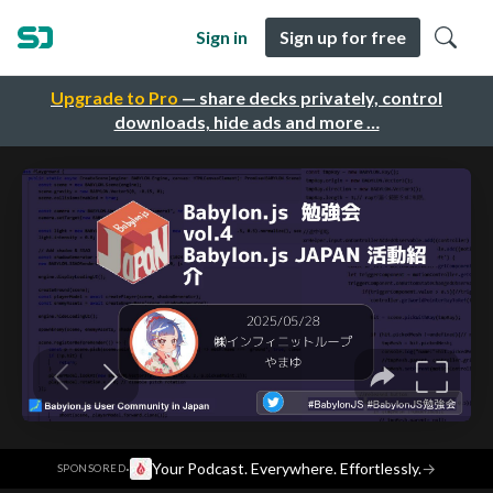
Sign in
Sign up for free
Upgrade to Pro
— share decks privately, control
downloads, hide ads and more …
·
Your Podcast. Everywhere. Effortlessly.
→
SPONSORED