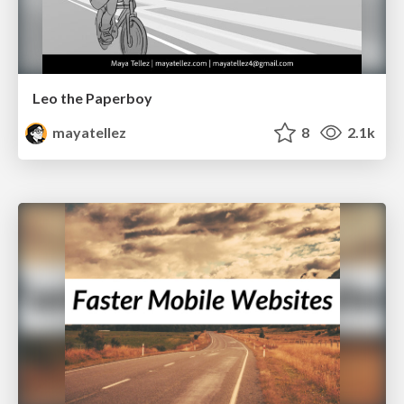
Leo the Paperboy
mayatellez
8
2.1k