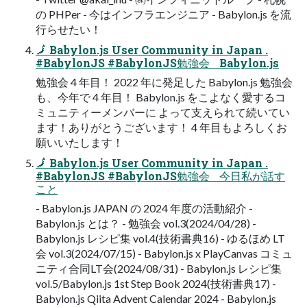
の PHPer - 今はインフラエンジニア - Babylon.js を流
行らせたい！
🗾 Babylon.js User Community in Japan .
#BabylonJS #BabylonJS勉強会 Babylon.js
勉強会 4 年目！ 2022 年に発足した Babylon.js 勉強会
も、今年で 4 年目！ Babylon.js をこよなく愛するコ
ミュニティーメンバーに よって支えられて続いてい
ます！ありがとうございます！ 4 年目もよろしくお
願いいたします！
🗾 Babylon.js User Community in Japan .
#BabylonJS #BabylonJS勉強会 今日私が話す
こと
- Babylon.js JAPAN の 2024 年度の活動紹介 -
Babylon.js とは？ - 勉強会 vol.3(2024/04/28) -
Babylon.js レシピ集 vol.4(技術書典16) - ゆるほめ LT
会 vol.3(2024/07/15) - Babylon.js x PlayCanvas コミュ
ニティ合同LT会(2024/08/31) - Babylon.js レシピ集
vol.5/Babylon.js 1st Step Book 2024(技術書典17) -
Babylon.js Qiita Advent Calendar 2024 - Babylon.js