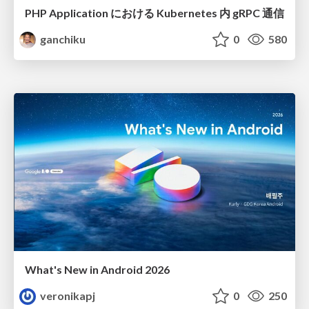
PHP Application における Kubernetes 内 gRPC 通信
ganchiku
0
580
What's New in Android 2026
veronikapj
0
250