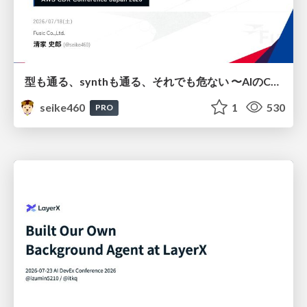
型も通る、synthも通る、それでも危ない 〜AIのCDKの権限とコストを機械で検証する〜 / It Passes Type Checks, It Passes Synth Checks, but It’s Still Risky — Automatically Verifying Permissions and Costs in AI’s CDK —
seike460
1
530
PRO