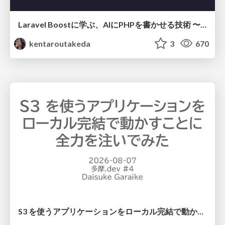
Laravel Boostに学ぶ、AIにPHPを書かせる技術 〜OSSの実装から蒸留するエージェント制御の王道〜
kentaroutakeda
3
670
S3 を使うアプリケーションをローカル完結で動かすことに全力を注いでみた / Running S3 Apps Offline