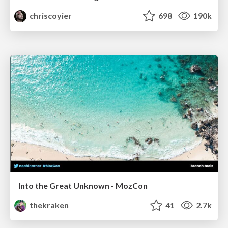
chriscoyier
698
190k
Into the Great Unknown - MozCon
thekraken
41
2.7k