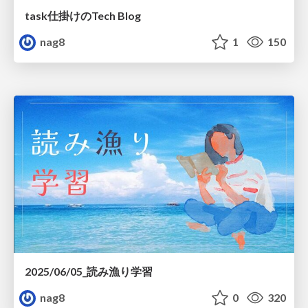
task仕掛けのTech Blog
nag8
1
150
2025/06/05_読み漁り学習
nag8
0
320