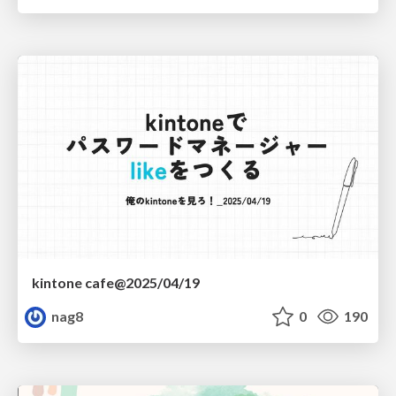
kintone cafe@2025/04/19
nag8
0
190