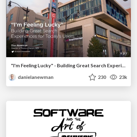
"I'm Feeling Lucky" - Building Great Search Experiences for Today's Users (#IAC19)
danielanewman
230
23k