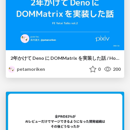
2年かけて Deno に DOMMatrix を実装した話 / How I implemented DOMMatrix in Deno over two years
petamoriken
0
200