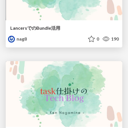
LancersでのBundle活用
nag8
0
190