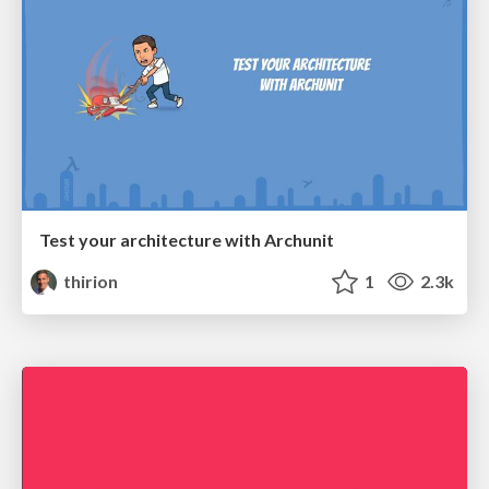
Test your architecture with Archunit
thirion
1
2.3k