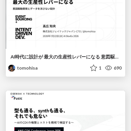
AI時代に設計が 最大の生産性レバーになる 意図駆動開発とデータを消さない設計｜Don't Delete Your Data or Your Intent — Design as the Deepest Lever in the AI Era
tomohisa
1
690