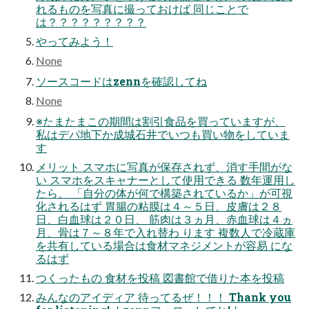
れるものを写真に撮っておけば 同じことで
は？？？？？？？？？
やってみよう！
None
ソースコードはzennを確認してね
None
※たまたまこの期間は割引食品を買っていますが、
私はデパ地下か成城石井でいつも買い物をしていま
す
メリット スマホに写真が保存されず、消す手間がな
い スマホをスキャナーとして使用できる 数年運用し
たら、 「自分の体が何で構築されているか」が可視
化されるはず 胃腸の粘膜は４～５日、皮膚は２８
日、白血球は２０日、 筋肉は３ヵ月、赤血球は４ヵ
月、骨は７～８年で入れ替わ ります 複数人で冷蔵庫
を共有している場合は食材マネジメントが容易 にな
るはず
つくったもの 食材を投稿 図書館で借りた本を投稿
みんなのアイディア 待ってるぜ！！！ Thank you