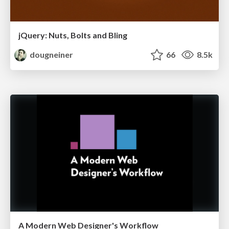
jQuery: Nuts, Bolts and Bling
dougneiner
66
8.5k
A Modern Web Designer's Workflow