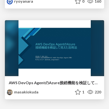
ryoyanara
0
160
AWS DevOps AgentのAzure接続機能を検証して見えた活用法／Use Cases Verified for the AWS DevOps Agent's Azure Connectivity Feature
masakiokuda
1
220