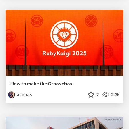
How to make the Groovebox
asonas
2
2.3k