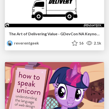
The Art of Delivering Value - GDevCon NA Keynote
reverentgeek
16
2.1k