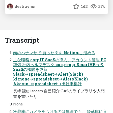
destraynor
162
27k
Transcript
肉のハナマサで 買った肉を Notionに 溜める
主な職務 corpIT SaaSの導入、アカウント管理 PC
準備 社内ヘルプデスク corp-engr SmartHR→各
SaaSの権限を更新
Slack→spreadsheet→Alert(Slack)
kitnone→spreadsheet→Alert(Slack)
Akerun→spreadsheet→出社率集計
長峰 謙@Lancers 自己紹介 GASのライブラリや入門
書を書いたり
None
冷蔵庫にカメラをつけるのは無理でも、 冷蔵庫に入