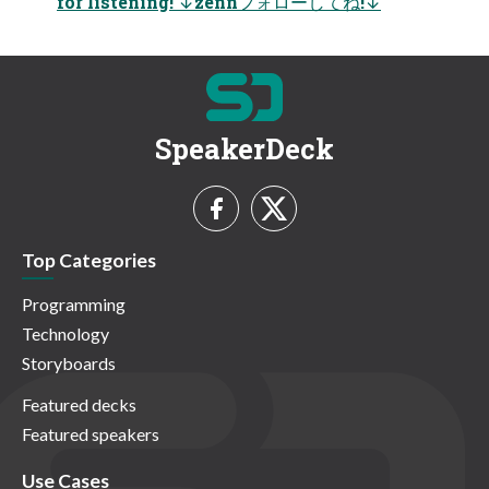
for listening! ↓zennフォローしてね!↓
SpeakerDeck
Top Categories
Programming
Technology
Storyboards
Featured decks
Featured speakers
Use Cases