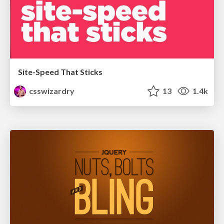
Site-Speed That Sticks
csswizardry
13
1.4k