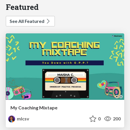
Featured
See All Featured
My Coaching Mixtape
mlcsv
0
200