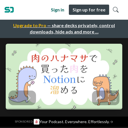
Sign in
Sign up for free
Upgrade to Pro
— share decks privately, control
downloads, hide ads and more …
·
Your Podcast. Everywhere. Effortlessly.
→
SPONSORED