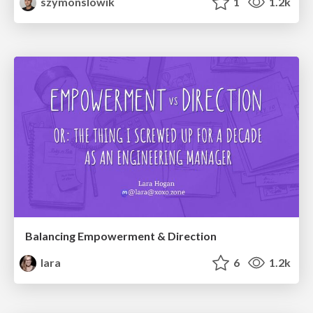
szymonslowik
1
1.2k
Balancing Empowerment & Direction
lara
6
1.2k