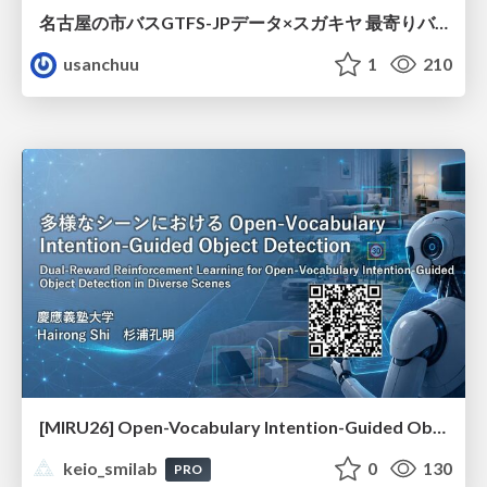
名古屋の市バスGTFS-JPデータ×スガキヤ 最寄りバス停検索をAmazon ElastiCache Serverless for Valkeyで最適化する
usanchuu
1
210
[MIRU26] Open-Vocabulary Intention-Guided Object Detection in Diverse Scenes
keio_smilab
0
130
PRO