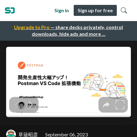
Sign in
Sign up for free
Upgrade to Pro
— share decks privately, control
downloads, hide ads and more …
草薙昭彦
September 06, 2023