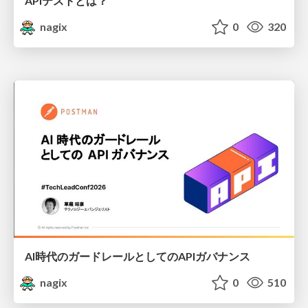
APIテストとは？
nagix
0
320
AI時代のガードレールとしてのAPIガバナンス
nagix
0
510