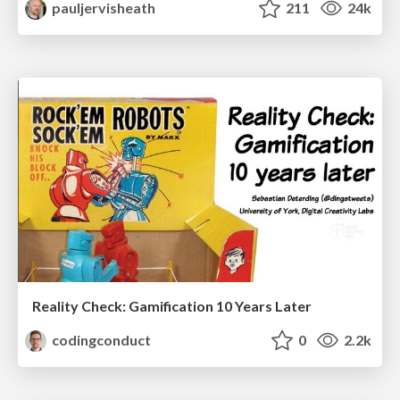
pauljervisheath
211
24k
Reality Check: Gamification 10 Years Later
codingconduct
0
2.2k