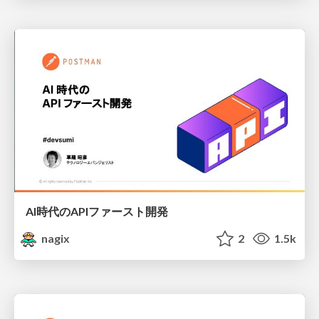
AI時代のAPIファースト開発
nagix
2
1.5k