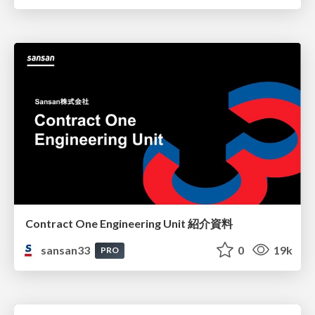
Contract One Engineering Unit 紹介資料
sansan33
0
19k
PRO