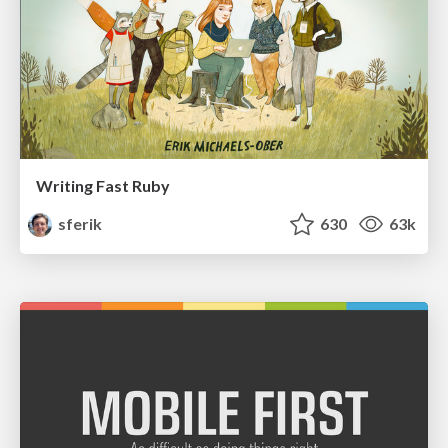
Writing Fast Ruby
sferik
630
63k