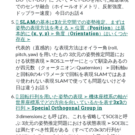
でのセンサ融合（ホイールオドメトリ、反射強度、
ドップラー速度） 今日のお話 4
 SLAMの基本は3次元空間での姿勢推定、まずは
姿勢の表現方法を考える ➢ 位置（Position）は基
本的に (x, y, z) ➢ 角度（Orientation）はいくつか
存在 ➢
代表的（直感的）な表現方法はオイラー角 (roll,
pitch, yaw) を用いたもの 3次元の姿勢推定問題にお
ける状態表現 ➢ ROSユーザーにとって馴染みあるの
が四元数 （クォータニオン: Quaternion） ➢ 回転軸u
と回転θの4パラメータで回転を表現 SLAMではあま
り使われない表現 SLAMで使っても問題ないけど今
日は違うお話 5
 回転行列を用いた姿勢の表現 ➢ 機体座標系の軸が
世界座標系でどの方向を向い ているかを表す3x3の
行列 ➢ Special Orthogonal Group in
3 dimensionsとも呼 ばれ、これを省略してSO(3)と呼
ぶ 3次元の姿勢推定問題における状態表現 ➢ SO(3)に
は満たすべき性質がある （すべての3x3の行列が