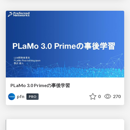
PLaMo 3.0 Primeの事後学習
pfn
0
270
PRO