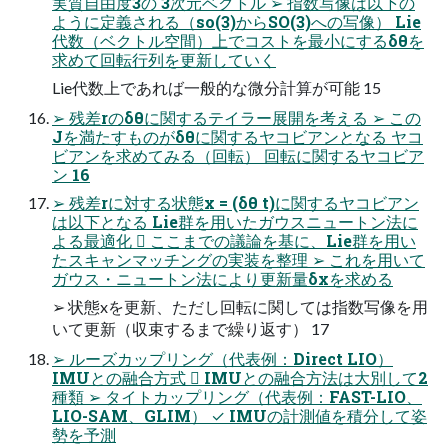
実質自由度3の 3次元ベクトル ➢ 指数写像は以下の
ように定義される（so(3)からSO(3)への写像） Lie
代数（ベクトル空間）上でコストを最小にするδθを
求めて回転行列を更新していく
Lie代数上であれば一般的な微分計算が可能 15
➢ 残差rのδθに関するテイラー展開を考える ➢ この
Jを満たすものがδθに関するヤコビアンとなる ヤコ
ビアンを求めてみる（回転） 回転に関するヤコビア
ン 16
➢ 残差rに対する状態x = (δθ t)に関するヤコビアン
は以下となる Lie群を用いたガウスニュートン法に
よる最適化  ここまでの議論を基に、Lie群を用い
たスキャンマッチングの実装を整理 ➢ これを用いて
ガウス・ニュートン法により更新量δxを求める
➢ 状態xを更新、ただし回転に関しては指数写像を用
いて更新（収束するまで繰り返す） 17
➢ ルーズカップリング（代表例：Direct LIO）
IMUとの融合方式  IMUとの融合方法は大別して2
種類 ➢ タイトカップリング（代表例：FAST-LIO、
LIO-SAM、GLIM） ✓ IMUの計測値を積分して姿
勢を予測