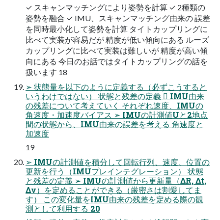
✓ スキャンマッチングにより姿勢を計算 ✓ 2種類の
姿勢を融合 ✓ IMU、スキャンマッチング由来の 誤差
を同時最小化して姿勢を計算 タイトカップリングに
比べて実装が容易だが 精度が低い傾向にある ルーズ
カップリングに比べて実装は難しいが 精度が高い傾
向にある 今日のお話ではタイトカップリングの話を
扱います 18
➢ 状態量を以下のように定義する（必ずこうすると
いうわけではない） 状態と残差の定義  IMU由来
の残差について考えていく それぞれ速度、IMUの
角速度・加速度バイアス ➢ IMUの計測値Uと2地点
間の状態から、IMU由来の誤差を考える 角速度と
加速度
19
➢ IMUの計測値を積分して回転行列、速度、位置の
更新を行う（IMUプレインテグレーション） 状態
と残差の定義 ➢ IMUの計測値から更新量（ΔR, Δt,
Δv）を定めることができる（厳密さは割愛してま
す） この変化量をIMU由来の残差を定める際の観
測として利用する 20