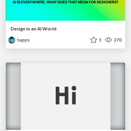
Design in an AI World
tapps
1
270