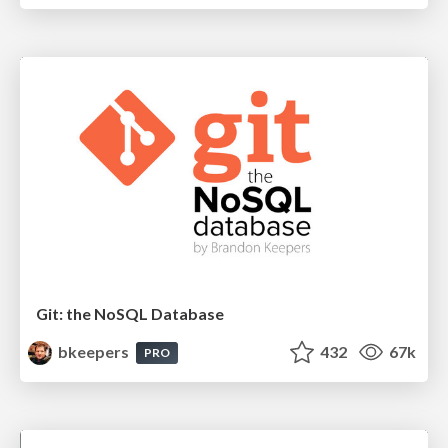
Git: the NoSQL Database
bkeepers
432
67k
PRO