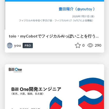
toio・myCobotでフィジカルAIっぽいことを行うための検討（とりあえず調査） / フィジカルAI LT（IoTLTによる開催）
you
0
290
PRO