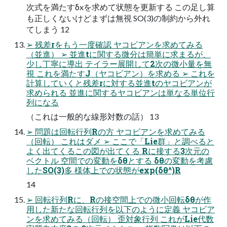
次式を満たすδxを求めて状態を更新する この足し算
も正しくないけどまずは無視 SO(3)の制約から外れ
てしまう 12
➢ 残差rをもう一度確認 ヤコビアンを求めてみる
（並進） ➢ 並進tに関する微分は簡単に求まるが、
少し丁寧に導出 テイラー展開して2次の微小量を無
視 これを満たすJ（ヤコビアン）を求める ➢ これを
計算していくと残差rに対する並進tのヤコビアンが
求められる 並進に関するヤコビアンは単なる単位行
列になる
（これは一般的な線形対数の話） 13
➢ 問題は回転行列Rの方 ヤコビアンを求めてみる
（回転） これはダメ ➢ ここで「Lie群」と調べると
よく出てくるこの図が出てくる Rに接する3次元の
ベクトル 空間での変動をδθとする δθの変動を考慮
したSO(3)多 様体上での状態がexp(δθ^)R
14
➢ 回転行列Rに、Rの接空間上での微小回転δθが作
用した新たな回転行列を以下のように定義 ヤコビア
ンを求めてみる（回転） 歪対象行列 これがLie代数