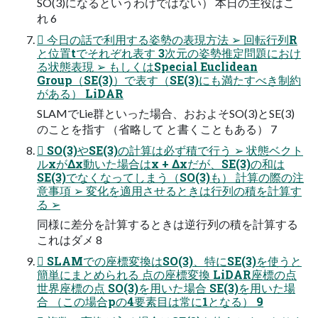
SO(3)になるというわけではない） 本日の主役はこ
れ 6
 今日の話で利用する姿勢の表現方法 ➢ 回転行列R
と位置tでそれぞれ表す 3次元の姿勢推定問題におけ
る状態表現 ➢ もしくはSpecial Euclidean
Group（SE(3)）で表す（SE(3)にも満たすべき制約
がある） LiDAR
SLAMでLie群といった場合、おおよそSO(3)とSE(3)
のことを指す （省略して と書くこともある） 7
 SO(3)やSE(3)の計算は必ず積で行う ➢ 状態ベクト
ルxがΔx動いた場合はx + Δxだが、SE(3)の和は
SE(3)でなくなってしまう（SO(3)も） 計算の際の注
意事項 ➢ 変化を適用させるときは行列の積を計算す
る ➢
同様に差分を計算するときは逆行列の積を計算する
これはダメ 8
 SLAMでの座標変換はSO(3)、特にSE(3)を使うと
簡単にまとめられる 点の座標変換 LiDAR座標の点
世界座標の点 SO(3)を用いた場合 SE(3)を用いた場
合 （この場合pの4要素目は常に1となる） 9