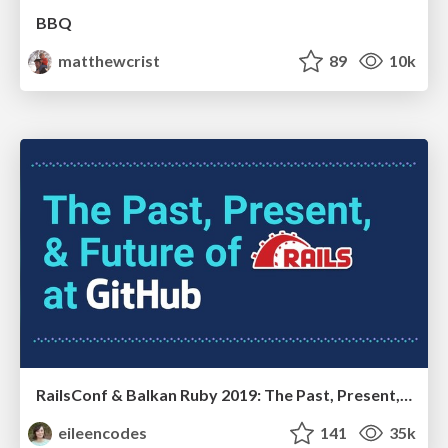
BBQ
matthewcrist
89
10k
RailsConf & Balkan Ruby 2019: The Past, Present, and Future of Rails at GitHub
eileencodes
141
35k