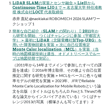
LiDAR SLAMの実装とセンサ融合 ~ Lie群から
Continuous-Time LIOまで ~ 名古屋大学 特任准教
授 株式会社LOCT 代表取締役
赤井 直紀 @naokiakai ROBOMECH 2026 SLAMワー
クショップ 1
簡単な自己紹介（SLAMとの関わり）  2011年か
ら研究を開始、つくばチャレンジに参加（宇都宮大
学） ➢ 最初にLiDAR（北陽電機社製Top-URG）を
用いた障害物回避を実装 ➢ 次に自己位置推定
Monte Calor localization（MCL）を実装 （当
時の地図構築技術は適当、オドメトリベースでルー
プは地図切替で対応）
（2011年から14年までメインで参加したすべての課
題を達成）  2016年博士取得、その後より自己位置
推定に関する研究を実施 ➢ MCLをベースに色々な確
率モデルの研究を実施 ➢ 2023年、JFRでReliable
Monte Carlo Localization for Mobile Robotsという論
文を出版 （タイトルはもちろんD. FoxとS. Thrunの有
名な論文からインスパイアされている） つくばチャ
レンジ2013の写真 （横塚さんも写ってます） 2