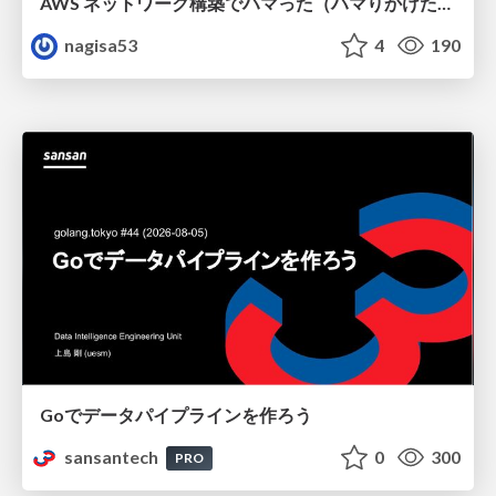
AWS ネットワーク構築でハマった（ハマりかけた） 5選とそこから得た教訓
nagisa53
4
190
Goでデータパイプラインを作ろう
sansantech
0
300
PRO