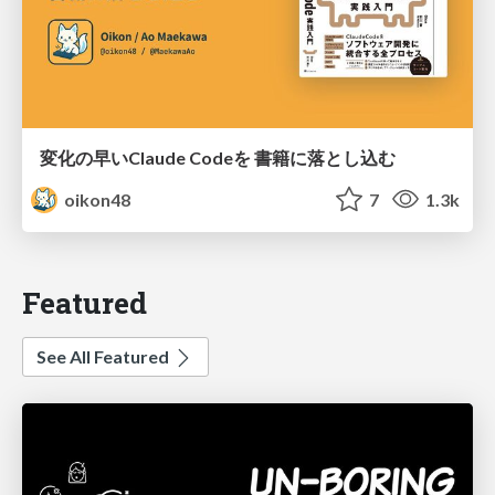
変化の早いClaude Codeを 書籍に落とし込む
oikon48
7
1.3k
Featured
See All Featured