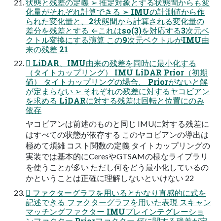
状態と残差の定義 ➢ 推定対象とする状態間からも変
化量がそれぞれ計算できる ➢ IMUの計測値から作
られた変化量と、2状態間から計算される変化量の
差分を残差とする ←これはso(3)を対応する3次元ベ
クトル変換にする演算 この9次元ベクトルがIMU由
来の残差 21
 LiDAR、IMU由来の残差を同時に最小化する
（タイトカップリング） IMU LiDAR Prior（初期
値） タイトカップリングの場合、 Priorがないと解
が定まらない ➢ それぞれの残差に対するヤコビアン
を求める LiDARに対する残差は回転と位置にのみ
依存
ヤコビアンは前述のものと同じ IMUに対する残差に
はすべての状態が依存する このヤコビアンの導出は
極めて煩雑 コスト関数の定義 タイトカップリングの
実装では基本的にCeresやGTSAMの様なライブラリ
を使うことが多い ただし何をどう最小化しているの
かということは正確に理解しないといけない 22
 ファクターグラフを用いるとかなり直感的に式を
記述できる ファクターグラフを用いた表現 スキャン
マッチングファクター IMUプレインテグレーショ
ンファクター Priorファクター 何に関する残差が定