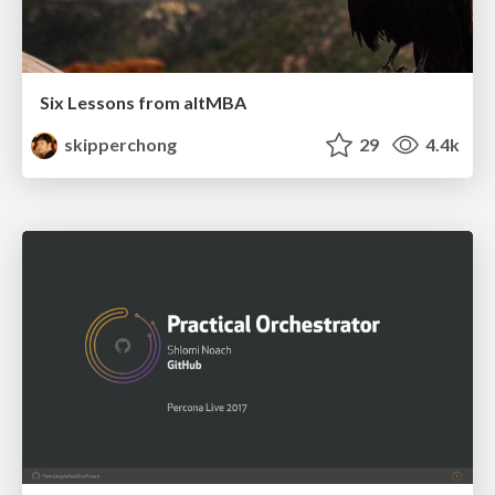
Six Lessons from altMBA
skipperchong
29
4.4k