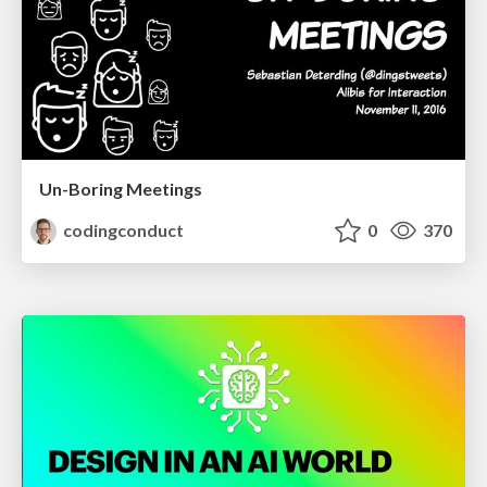
Un-Boring Meetings
codingconduct
0
370