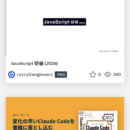
JavaScript 研修 (2026)
recruitengineers
0
340
PRO