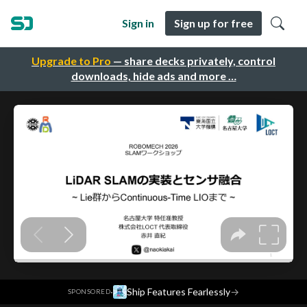
Sign in
Sign up for free
Upgrade to Pro
— share decks privately, control
downloads, hide ads and more …
·
Ship Features Fearlessly
→
SPONSORED