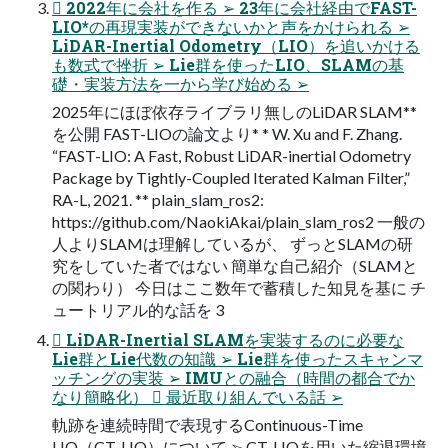
 2022年に会社を作る ➢ 23年に会社経由でFAST-
LIO*の再現実装ができないかと声をかけられる ➢
LiDAR-Inertial Odometry（LIO）を追いかける
も数式で挫折 ➢ Lie群を使ったLIO、SLAMの基
礎・実装方法を一から学び始める ➢
2025年にほぼ依存ライブラリ無しのLiDAR SLAM**
を公開 FAST-LIOの論文より* * W. Xu and F. Zhang.
“FAST-LIO: A Fast, Robust LiDAR-inertial Odometry
Package by Tightly-Coupled Iterated Kalman Filter,”
RA-L, 2021. ** plain_slam_ros2:
https://github.com/NaokiAkai/plain_slam_ros2 一般の
人よりSLAMは理解しているが、 ずっとSLAMの研
究をしていた者ではない 簡単な自己紹介（SLAMと
の関わり） 今日はここ数年で蓄積した知見を基に チ
ュートリアル的な話を 3
 LiDAR-Inertial SLAMを実装するのに必要な
Lie群とLie代数の知識 ➢ Lie群を使ったスキャンマ
ッチングの実装 ➢ IMUとの融合（時間の都合でか
なり簡略化）  最近取り組んでいる話 ➢
軌跡を連続時間で表現するContinuous-Time
LIO（CT-LIO）について ➢ CT-LIOを用いた縮退環境