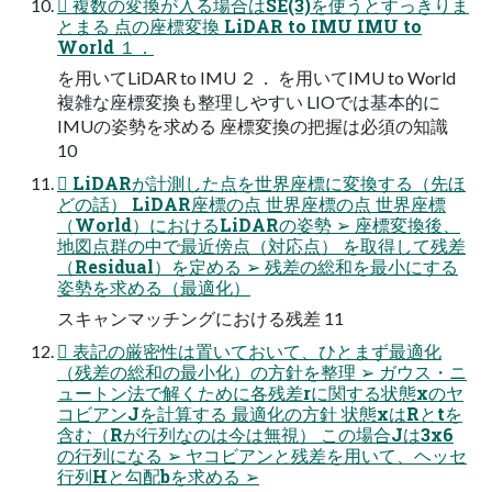
 複数の変換が入る場合はSE(3)を使うとすっきりま
とまる 点の座標変換 LiDAR to IMU IMU to
World １．
を用いてLiDAR to IMU ２． を用いてIMU to World
複雑な座標変換も整理しやすい LIOでは基本的に
IMUの姿勢を求める 座標変換の把握は必須の知識
10
 LiDARが計測した点を世界座標に変換する（先ほ
どの話） LiDAR座標の点 世界座標の点 世界座標
（World）におけるLiDARの姿勢 ➢ 座標変換後、
地図点群の中で最近傍点（対応点） を取得して残差
（Residual）を定める ➢ 残差の総和を最小にする
姿勢を求める（最適化）
スキャンマッチングにおける残差 11
 表記の厳密性は置いておいて、ひとまず最適化
（残差の総和の最小化）の方針を整理 ➢ ガウス・ニ
ュートン法で解くために各残差rに関する状態xのヤ
コビアンJを計算する 最適化の方針 状態xはRとtを
含む（Rが行列なのは今は無視） この場合Jは3x6
の行列になる ➢ ヤコビアンと残差を用いて、ヘッセ
行列Hと勾配bを求める ➢