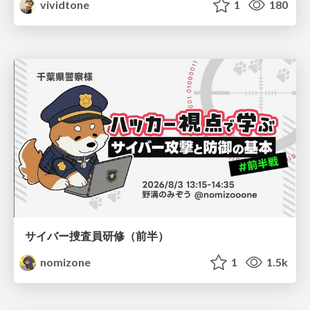
vividtone
1
180
サイバー捜査員研修（前半）
nomizone
1
1.5k