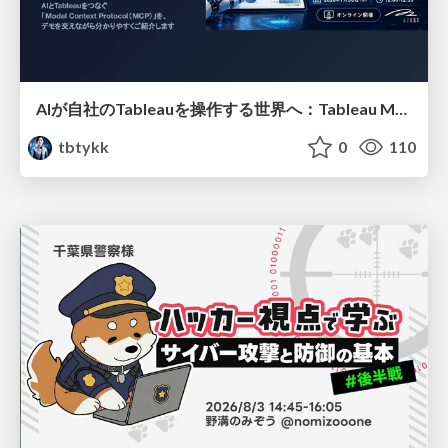
AIが自社のTableauを操作する世界へ：Tableau MCP超入門
tbtykk
0
110