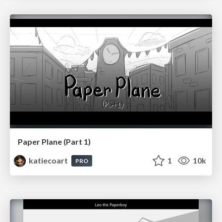
Paper Plane (Part 1)
katiecoart
1
10k
PRO