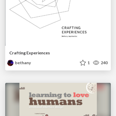
Crafting Experiences
bethany
1
240