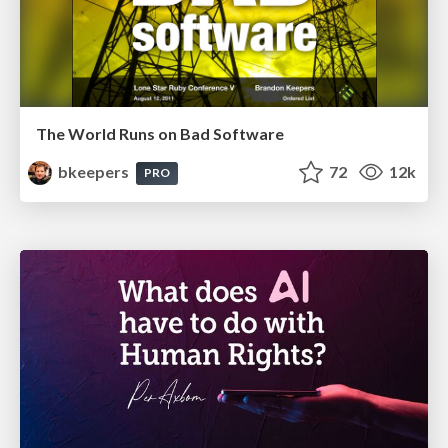
The World Runs on Bad Software
bkeepers
72
12k
PRO