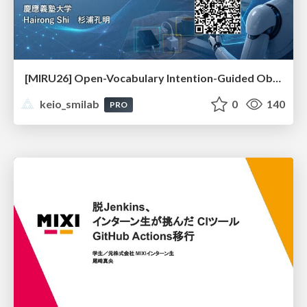
[MIRU26] Open-Vocabulary Intention-Guided Object Detection in Diverse Scenes
keio_smilab
0
140
PRO