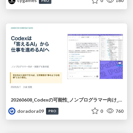
cygames
0
180
PRO
20260608_Codexの可能性_ノンプログラマー向け_大城追記
doradora09
0
760
PRO