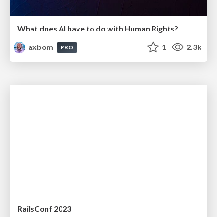
What does AI have to do with Human Rights?
axbom
1
2.3k
PRO
RailsConf 2023