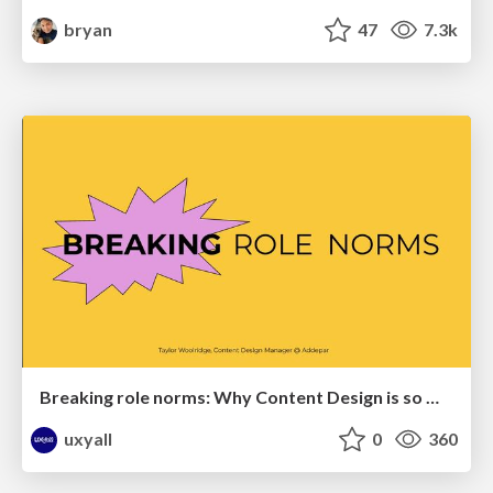
bryan
47
7.3k
Breaking role norms: Why Content Design is so much more than writing copy - Taylor Woolridge
uxyall
0
360