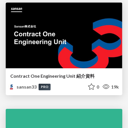
Contract One Engineering Unit 紹介資料
sansan33
0
19k
PRO