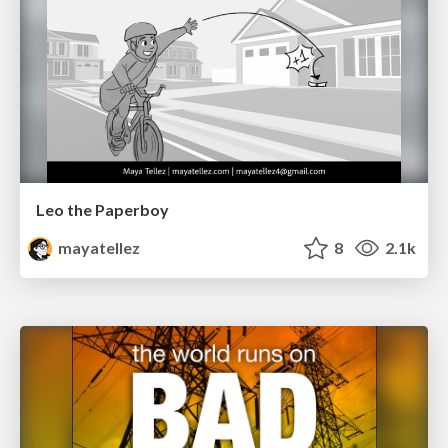
Leo the Paperboy
mayatellez
8
2.1k