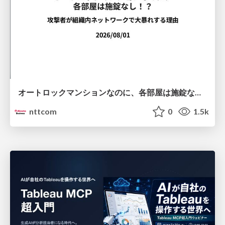
オートロックマンションなのに、各部屋は施錠なし！？ 攻撃者が組織内ネットワークで大暴れする理由 / The Front Door Is Locked, but the Rooms Are Wide Open: Why Attackers Move Freely Inside Enterprise Networks
nttcom
0
1.5k