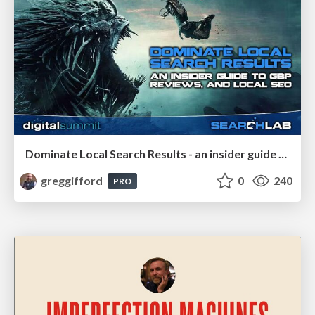
Dominate Local Search Results - an insider guide to GBP, reviews, and Local SEO
greggifford
0
240
PRO