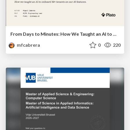
From Days to Minutes: How We Taught an AI to Onboard 50+ Tenants on our AI Features
mfcabrera
0
220