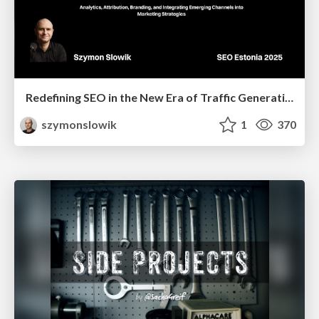
Redefining SEO in the New Era of Traffic Generation
szymonslowik
1
370