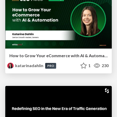
How to Grow Your eCommerce with AI & Automation
katarinadahlin
1
230
PRO