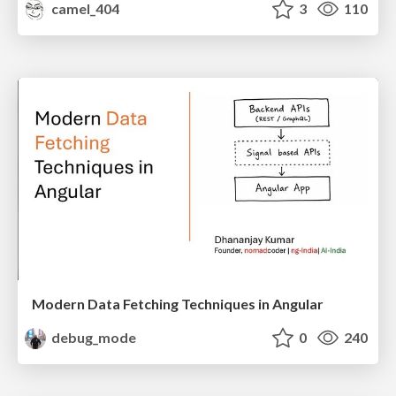
camel_404
3
110
Modern Data Fetching Techniques in Angular
debug_mode
0
240