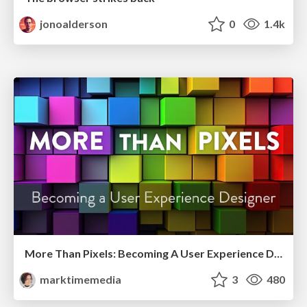
jonoalderson
0
1.4k
More Than Pixels: Becoming A User Experience Designer
marktimemedia
3
480