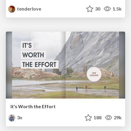
tenderlove
30
1.5k
It's Worth the Effort
3n
188
29k