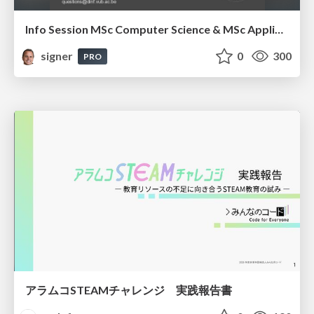
Info Session MSc Computer Science & MSc Applied Informatics
signer
0
300
PRO
アラムコSTEAMチャレンジ 実践報告書