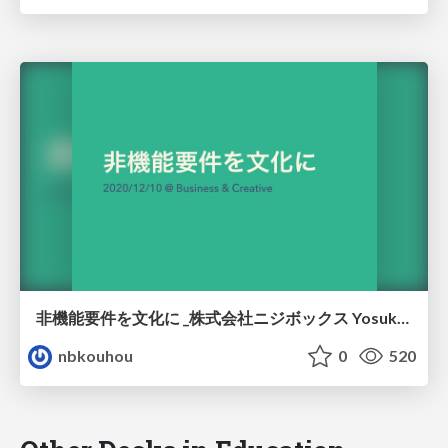
非機能要件を文化に _株式会社ニジボックス Yosuke Furukawa
nbkouhou
0
520