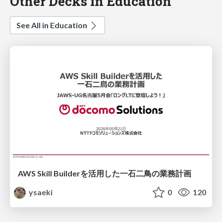
Other Decks in Education
See All in Education
AWS Skill Builderを活用した一石二鳥の業務計画
ysaeki
0
120