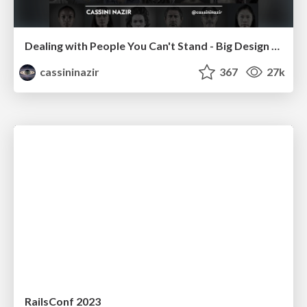
Dealing with People You Can't Stand - Big Design 2015
cassininazir
367
27k
RailsConf 2023