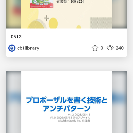
0513
cbtlibrary
0
240