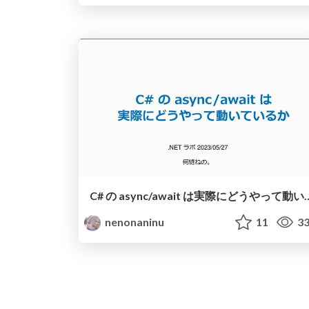
C# の async/await は
nenonaninu
11
33