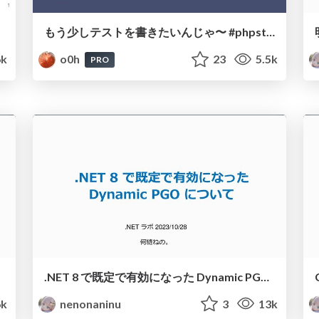
もう少しテストを書きたいんじゃ〜 #phpstudy
k
o0h
23
5.5k
PRO
.NET 8 で既定で有効になった Dynamic PGO について
6k
nenonaninu
3
13k