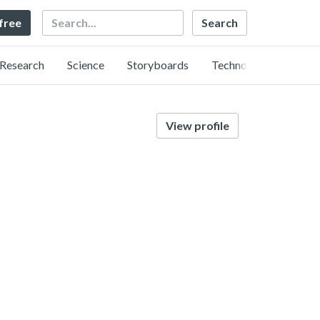
Search
 free
Research
Science
Storyboards
Technology
View profile