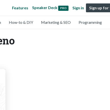
Speaker Deck
Features
Sign in
Sign up for
PRO
n
How-to & DIY
Marketing & SEO
Programming
eno