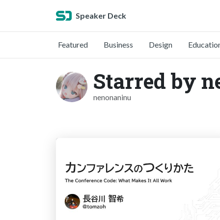
Speaker Deck
Featured
Business
Design
Educatio
Starred by n
nenonaninu