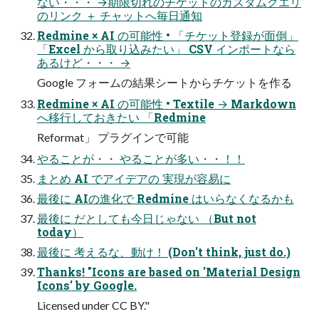
ない・・・ →期限切れのチケットのカスタムクエリ
のリンク ＋ チャットへ毎日通知
Redmine × AI の可能性 • 「チケット登録が面倒」
「Excel から取り込みたい」 CSV インポートなら
あるけど・・・ →
Google フォームの結果シートからチケットを作る
Redmine × AI の可能性 • Textile → Markdown
へ移行しておきたい 「Redmine
Reformat」 プラグインで可能
やることが・・ やることが多い・・！！
まとめ AI でアイデアの 実現が容易に
最後に AIの進化で Redmine はいらなくなるかも
最後に だとしても今日じゃない （But not
today）
最後に 考えるな、動け！ (Don't think, just do.)
Thanks! "Icons are based on 'Material Design
Icons' by Google.
Licensed under CC BY."