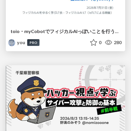
toio・myCobotでフィジカルAIっぽいことを行うための検討（とりあえず調査） / フィジカルAI LT（IoTLTによる開催）
you
0
280
PRO