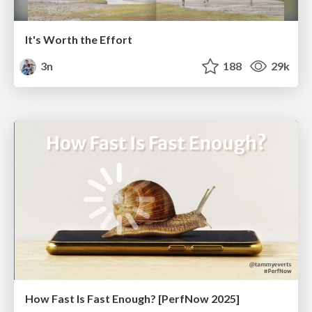
It's Worth the Effort
3n
188
29k
How Fast Is Fast Enough? [PerfNow 2025]