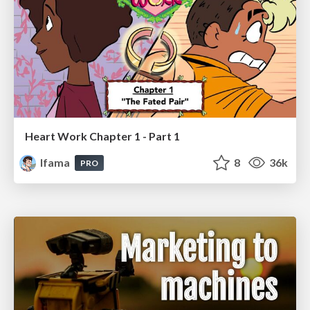
Heart Work Chapter 1 - Part 1
lfama
8
36k
PRO