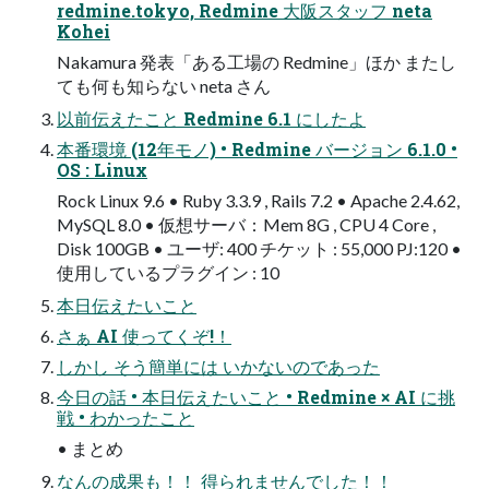
redmine.tokyo, Redmine ⼤阪スタッフ neta
Kohei
Nakamura 発表「ある⼯場の Redmine」ほか またし
ても何も知らない neta さん
以前伝えたこと Redmine 6.1 にしたよ
本番環境 (12年モノ) • Redmine バージョン 6.1.0 •
OS : Linux
Rock Linux 9.6 • Ruby 3.3.9 , Rails 7.2 • Apache 2.4.62,
MySQL 8.0 • 仮想サーバ：Mem 8G , CPU 4 Core ,
Disk 100GB • ユーザ: 400 チケット : 55,000 PJ:120 •
使用しているプラグイン : 10
本日伝えたいこと
さぁ AI 使ってくぞ!！
しかし そう簡単には いかないのであった
今日の話 • 本日伝えたいこと • Redmine × AI に挑
戦 • わかったこと
• まとめ
なんの成果も！！ 得られませんでした！！