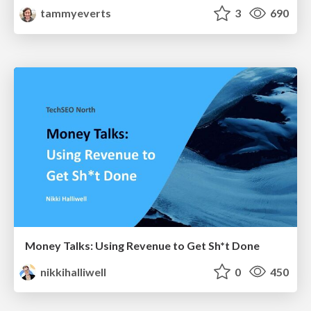
tammyeverts
3
690
Money Talks: Using Revenue to Get Sh*t Done
nikkihalliwell
0
450