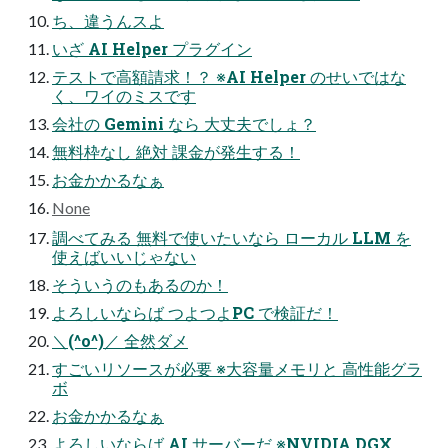
ち、違うんスよ
いざ AI Helper プラグイン
テストで高額請求！？ ※AI Helper のせいではな
く、ワイのミスです
会社の Gemini なら 大丈夫でしょ？
無料枠なし 絶対 課金が発生する！
お金かかるなぁ
None
調べてみる 無料で使いたいなら ローカル LLM を
使えばいいじゃない
そういうのもあるのか！
よろしいならば つよつよPC で検証だ！
＼(^o^)／ 全然ダメ
すごいリソースが必要 ※大容量メモリと 高性能グラ
ボ
お金かかるなぁ
よろしいならば AI サーバーだ ※NVIDIA DGX