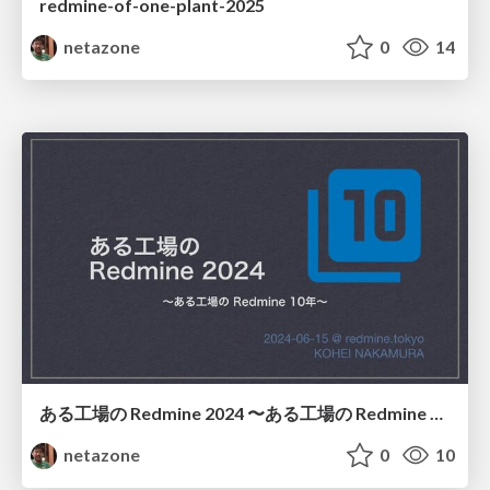
redmine-of-one-plant-2025
netazone
0
14
ある工場の Redmine 2024 〜ある工場の Redmine 10年 〜 ( Redmine of one plant 2024 -One factory redmine's 10 years - )
netazone
0
10