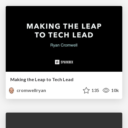
Making the Leap to Tech Lead
cromwellryan
135
10k