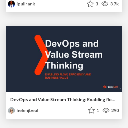
ipullrank
3
3.7k
DevOps and Value Stream Thinking: Enabling flow, efficiency and business value
helenjbeal
1
290