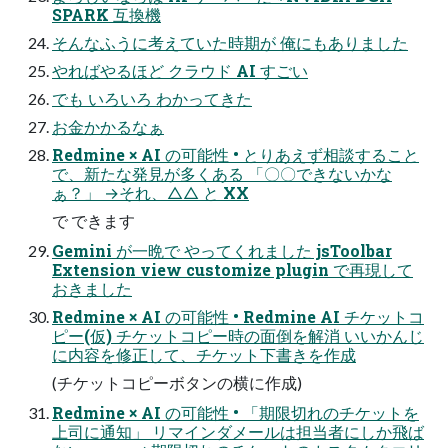
SPARK 互換機
そんなふうに考えていた時期が 俺にもありました
やればやるほど クラウド AI すごい
でも いろいろ わかってきた
お金かかるなぁ
Redmine × AI の可能性 • とりあえず相談すること
で、新たな発見が多くある 「〇〇できないかな
ぁ？」 →それ、△△ と XX
で できます
Gemini が一晩で やってくれました jsToolbar
Extension view customize plugin で再現して
おきました
Redmine × AI の可能性 • Redmine AI チケットコ
ピー(仮) チケットコピー時の面倒を解消 いいかんじ
に内容を修正して、チケット下書きを作成
(チケットコピーボタンの横に作成)
Redmine × AI の可能性 • 「期限切れのチケットを
上司に通知」 リマインダメールは担当者にしか飛ば