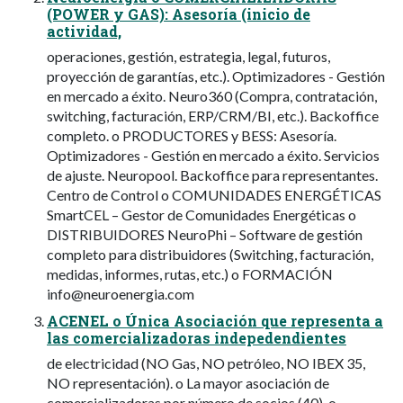
(POWER y GAS): Asesoría (inicio de
actividad,
operaciones, gestión, estrategia, legal, futuros,
proyección de garantías, etc.). Optimizadores - Gestión
en mercado a éxito. Neuro360 (Compra, contratación,
switching, facturación, ERP/CRM/BI, etc.). Backoffice
completo. o PRODUCTORES y BESS: Asesoría.
Optimizadores - Gestión en mercado a éxito. Servicios
de ajuste. Neuropool. Backoffice para representantes.
Centro de Control o COMUNIDADES ENERGÉTICAS
SmartCEL – Gestor de Comunidades Energéticas o
DISTRIBUIDORES NeuroPhi – Software de gestión
completo para distribuidores (Switching, facturación,
medidas, informes, rutas, etc.) o FORMACIÓN
info@neuroenergia.com
ACENEL o Única Asociación que representa a
las comercializadoras indepedendientes
de electricidad (NO Gas, NO petróleo, NO IBEX 35,
NO representación). o La mayor asociación de
comercializadoras por número de socios (40). o