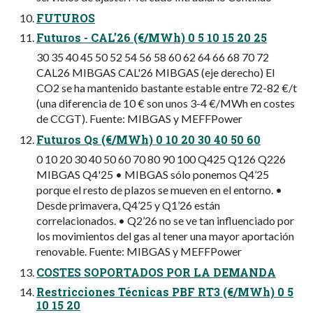
FUTUROS
Futuros - CAL’26 (€/MWh) 0 5 10 15 20 25
30 35 40 45 50 52 54 56 58 60 62 64 66 68 70 72
CAL26 MIBGAS CAL'26 MIBGAS (eje derecho) El
CO2 se ha mantenido bastante estable entre 72-82 €/t
(una diferencia de 10 € son unos 3-4 €/MWh en costes
de CCGT). Fuente: MIBGAS y MEFFPower
Futuros Qs (€/MWh) 0 10 20 30 40 50 60
0 10 20 30 40 50 60 70 80 90 100 Q425 Q126 Q226
MIBGAS Q4'25 • MIBGAS sólo ponemos Q4’25
porque el resto de plazos se mueven en el entorno. •
Desde primavera, Q4’25 y Q1’26 están
correlacionados. • Q2’26 no se ve tan influenciado por
los movimientos del gas al tener una mayor aportación
renovable. Fuente: MIBGAS y MEFFPower
COSTES SOPORTADOS POR LA DEMANDA
Restricciones Técnicas PBF RT3 (€/MWh) 0 5
10 15 20