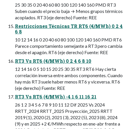
25 30 35 0 20 40 60 80 100 120 140 160 PMD RT3
Suben cuando el precio baja → Menos grupos térmicos
acoplados. RT3 (eje derecho) Fuente: REE
Restricciones Técnicas TR RT6 (€/MWh) 0 2 4
6 8
10 12 14 16 0 20 40 60 80 100 120 140 160 PMD RT6
Parece comportamiento semejante a RT3 pero cambia
desde el apagón. RT6 (eje derecho) Fuente: REE
RT3 Vs RT6 (€/MWh) 0 2 4 6 8 10
12 14 16 0 5 10 15 20 25 30 35 RT3 RT6 Hay cierta
correlación inversa entre ambos componentes. Cuando
hay más RT3 suele haber menos RT6 y viceversa. RT6
(eje derecho) Fuente: REE
RT3 Vs RT6 (€/MWh) -4 1 6 11 16 21
26 1 2 3 4 5 6 7 8 9 10 11 12 Dif 2025 Vs 2024
RRTT_2024 RRTT_2025 Proyección_2025 RRTT
2019 (1), 2020 (2), 2021 (3), 2022 (5), 2023 (8), 2024
(9) y en 2025 +2 €/MWh respecto en ene-abr frente a