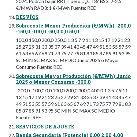
2024. Podrán bajar RRTT pero… ¿CT3? BS3: 2-2,5
€/MWh RAD3: 1 €/MWh Fuente: REE
DESVÍOS
Sobrecoste Menor Producción (€/MWh) -200,0
-150,0 -100,0 -50,0 0,0 50,0
100,0 150,0 200,0 250,0 1 3 5 7 9 11 13 15 17 19 21 23
25 27 29 31 33 35 37 39 41 43 45 47 49 51 53 55 57 59
61 63 65 67 69 71 73 75 77 79 81 83 85 87 89 91 93 95
SC MIN SC MAX SC MEDIO Junio 2025 o Mayor
Consumo Fuente: REE
Sobrecoste Mayor Producción (€/MWh) Junio
2025 o Menor Consumo -300,0
-200,0 -100,0 0,0 100,0 200,0 300,0 400,0 1 3 5 7 9 11
13 15 17 19 21 23 25 27 29 31 33 35 37 39 41 43 45 47
49 51 53 55 57 59 61 63 65 67 69 71 73 75 77 79 81 83
85 87 89 91 93 95 SC MIN SC MAX SC MEDIO
Fuente: REE
SERVICIOS DE AJUSTE
Banda Secundaria (Potencia) 0,00 2,00 4,00