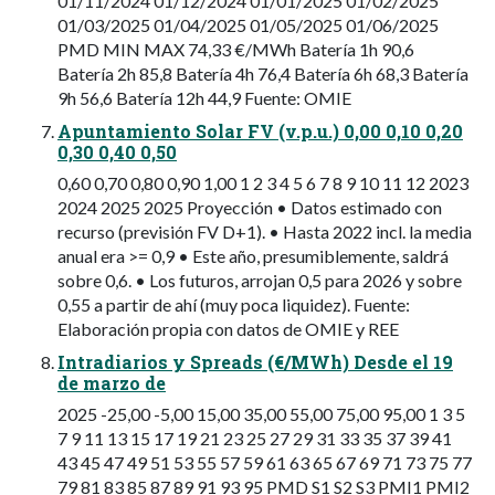
01/11/2024 01/12/2024 01/01/2025 01/02/2025
01/03/2025 01/04/2025 01/05/2025 01/06/2025
PMD MIN MAX 74,33 €/MWh Batería 1h 90,6
Batería 2h 85,8 Batería 4h 76,4 Batería 6h 68,3 Batería
9h 56,6 Batería 12h 44,9 Fuente: OMIE
Apuntamiento Solar FV (v.p.u.) 0,00 0,10 0,20
0,30 0,40 0,50
0,60 0,70 0,80 0,90 1,00 1 2 3 4 5 6 7 8 9 10 11 12 2023
2024 2025 2025 Proyección • Datos estimado con
recurso (previsión FV D+1). • Hasta 2022 incl. la media
anual era >= 0,9 • Este año, presumiblemente, saldrá
sobre 0,6. • Los futuros, arrojan 0,5 para 2026 y sobre
0,55 a partir de ahí (muy poca liquidez). Fuente:
Elaboración propia con datos de OMIE y REE
Intradiarios y Spreads (€/MWh) Desde el 19
de marzo de
2025 -25,00 -5,00 15,00 35,00 55,00 75,00 95,00 1 3 5
7 9 11 13 15 17 19 21 23 25 27 29 31 33 35 37 39 41
43 45 47 49 51 53 55 57 59 61 63 65 67 69 71 73 75 77
79 81 83 85 87 89 91 93 95 PMD S1 S2 S3 PMI1 PMI2