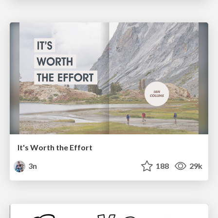
It's Worth the Effort
3n
188
29k