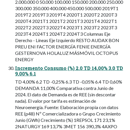
2.000.000 0 50.000 100.000 150.000 200.000 250.000
300.000 350.000 400.000 450.000 500.000 2019T1
2019T2 2019T3 2019T4 2020T1 2020T2 2020T3
2020T4 2021T1 2021T2 2021T3 2021T4 2022T1
2022T2 2022T3 2022T4 2023T1 2023T2 2023T3
2023T4 2024T1 2024T2 2024T3 Columnas Eje
Derecho - Líneas Eje Izquierdo RESTO AUDAX BON
PREU ENI FACTOR ENERGÍA FENIE ENERGÍA
GESTERNOVA HOLALUZ MÁSMÓVIL OCTOPUS
ENERGY
Incremento Consumo (%) 2.0 TD 14,00% 3.0 TD
9,00% 6.1
TD 4,00% 6.2 TD -0,25% 6.3 TD -0,05% 6.4 TD 0,60%
DEMANDA 11,00% Comparativa contra Junio de
2024. El dato de Demanda es de REE (sin descontar
nada). El valor por tarifa es estimación de
Neuroenergía. Fuente: Elaboración propia con datos
REE (p48) Nº Comercializadora o Grupo Crecimiento
Junio (GWh) Crecimiento (%) 1REPSOL 171 23,1%
2NATURGY 169 13,7% 3MET 156 390,3% 4AXPO