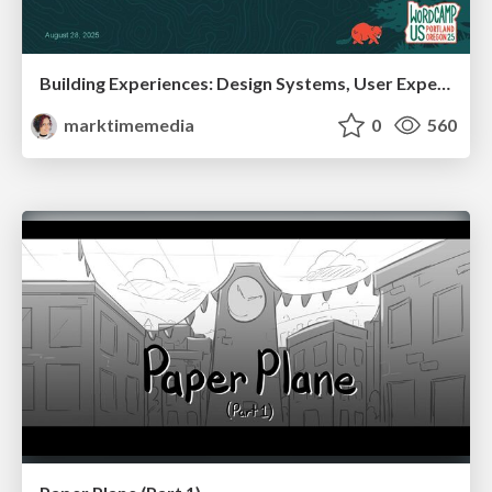
Building Experiences: Design Systems, User Experience, and Full Site Editing
marktimemedia
0
560