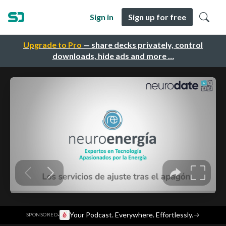
Sign in
Sign up for free
Upgrade to Pro
— share decks privately, control
downloads, hide ads and more …
·
Your Podcast. Everywhere. Effortlessly.
→
SPONSORED