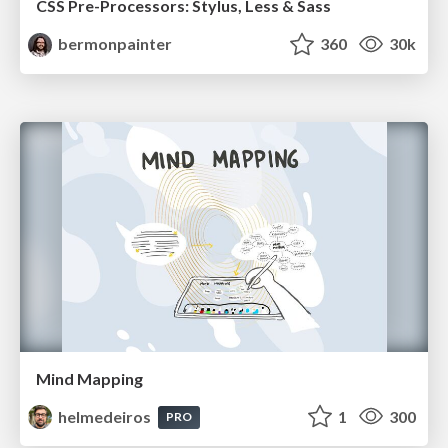
CSS Pre-Processors: Stylus, Less & Sass
bermonpainter
360
30k
Mind Mapping
helmedeiros
1
300
PRO