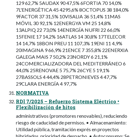
129 62,7% 5AUDAX 90 47,5% 6FORTIA 70 14,0%
7L'ENERGÈTICA 45 4295,6% 8OCTOPUS 38 184,0%
9FACTOR 37 31,5% 10VISALIA 36 51,4% 11MAS
MÓVIL 30 92,1% 12ENERGYA VM 25 14,8%
13ALPIQ 22 73,0% 14ENERGÍA NUFRI 22 66,0%
15FENIE 17 14,2% 16ATLAS 14 30,8% 17TELECOR
14 14,7% 18BON PREU 11 107,3% 19ENI 11 4,9%
20IMAGINA 9 66,9% 21ENCE 7 355,8% 22ENERXIA
GALEGA MAIS 7 50,2% 23NORDY 6 21,1%
24COMERCIALIZADORA DEL MEDITERRÁNEO 6
44,0% 25RENOVAE 5 75,7% 26CYE 5 19,1%
27BASSOLS 4 44,4% 28PETRONIEVES 4 47,7%
29CLARA ENERGÍA 4 97,7%
NORMATIVA
RDl 7/2025 – Refuerzo Sistema Eléctrico •
Flexibilización de hitos
administrativos (promotores renovables), reduciendo
riesgo de caducidad de permisos. • Almacenamiento:
Utilidad pública, tramitación exprés en proyectos
hibridados, prioridad de despacho. • Autoconsumo: Se