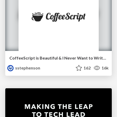
CoffeeScript is Beautiful & I Never Want to Write Plain JavaScript Again
sstephenson
162
16k