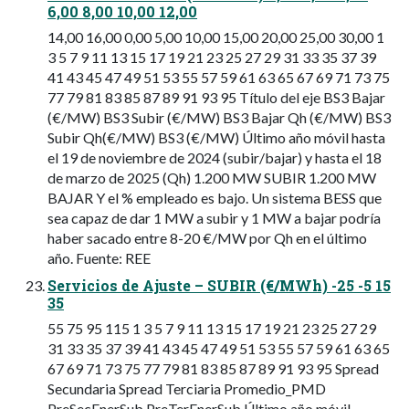
6,00 8,00 10,00 12,00
14,00 16,00 0,00 5,00 10,00 15,00 20,00 25,00 30,00 1
3 5 7 9 11 13 15 17 19 21 23 25 27 29 31 33 35 37 39
41 43 45 47 49 51 53 55 57 59 61 63 65 67 69 71 73 75
77 79 81 83 85 87 89 91 93 95 Título del eje BS3 Bajar
(€/MW) BS3 Subir (€/MW) BS3 Bajar Qh (€/MW) BS3
Subir Qh(€/MW) BS3 (€/MW) Último año móvil hasta
el 19 de noviembre de 2024 (subir/bajar) y hasta el 18
de marzo de 2025 (Qh) 1.200 MW SUBIR 1.200 MW
BAJAR Y el % empleado es bajo. Un sistema BESS que
sea capaz de dar 1 MW a subir y 1 MW a bajar podría
haber sacado entre 8-20 €/MW por Qh en el último
año. Fuente: REE
Servicios de Ajuste – SUBIR (€/MWh) -25 -5 15
35
55 75 95 115 1 3 5 7 9 11 13 15 17 19 21 23 25 27 29
31 33 35 37 39 41 43 45 47 49 51 53 55 57 59 61 63 65
67 69 71 73 75 77 79 81 83 85 87 89 91 93 95 Spread
Secundaria Spread Terciaria Promedio_PMD
PreSecEnerSub PreTerEnerSub Último año móvil