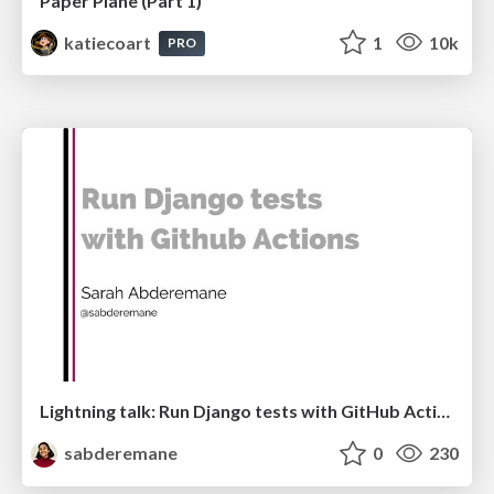
Paper Plane (Part 1)
katiecoart
1
10k
PRO
Lightning talk: Run Django tests with GitHub Actions
sabderemane
0
230