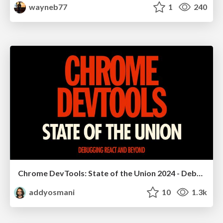
wayneb77
1
240
Chrome DevTools: State of the Union 2024 - Debugging React & Beyond
addyosmani
10
1.3k