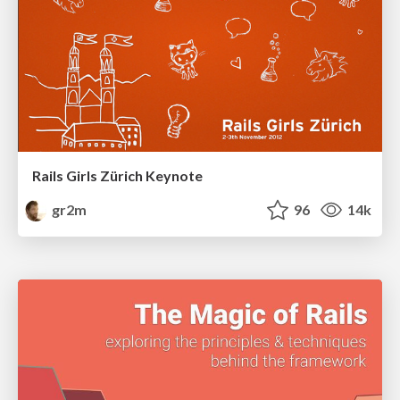
Rails Girls Zürich Keynote
gr2m
96
14k