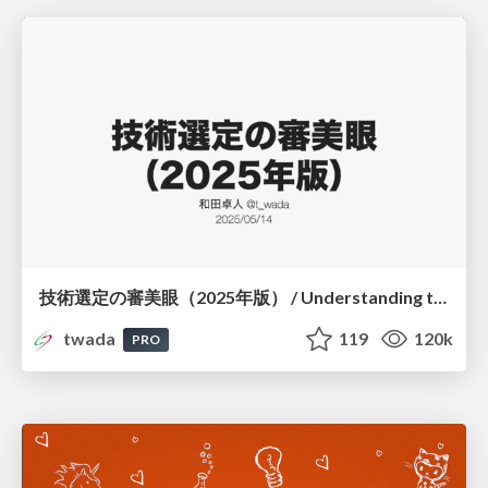
技術選定の審美眼（2025年版） / Understanding the Spiral of Technologies 2025 edition
twada
119
120k
PRO