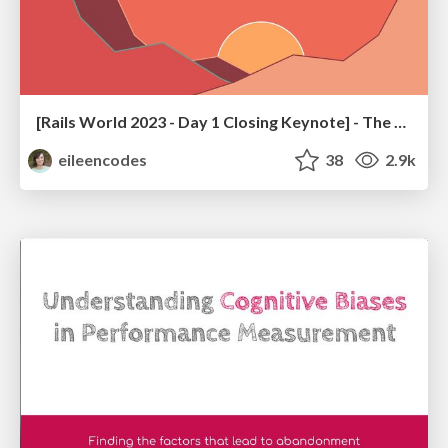
[Rails World 2023 - Day 1 Closing Keynote] - The Magic of Rails
eileencodes
38
2.9k