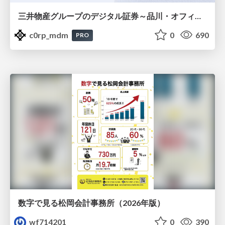
三井物産グループのデジタル証券～品川・オフィス＆ホテル～徹底解説セミナー
c0rp_mdm
0
690
PRO
数字で見る松岡会計事務所（2026年版）
wf714201
0
390