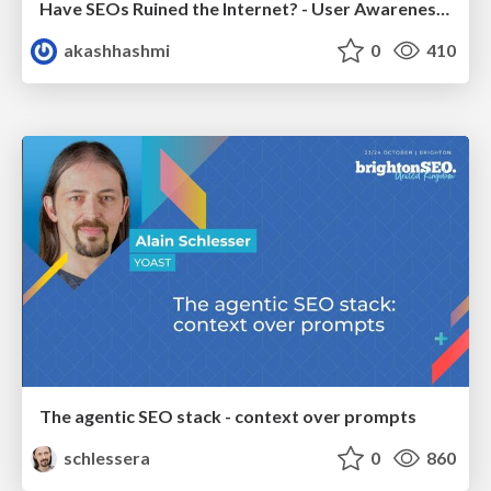
Have SEOs Ruined the Internet? - User Awareness of SEO in 2025
akashhashmi
0
410
The agentic SEO stack - context over prompts
schlessera
0
860