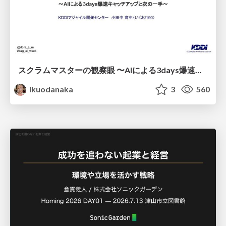
スクラムマスターの観察眼 〜AIによる3days爆速キャッチアップと次の一手〜/The Scrum Master's Insight: Lightning-Fast 3-Day Catch-Up with AI and the Next Move
ikuodanaka
3
560