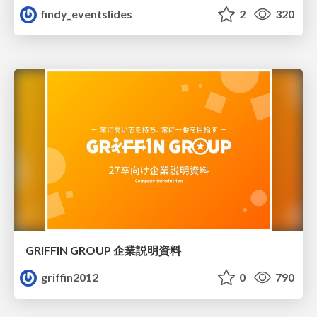
findy_eventslides
2
320
GRIFFIN GROUP 企業説明資料
griffin2012
0
790