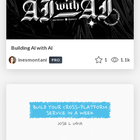
Building AI with AI
inesmontani
1
1.1k
PRO