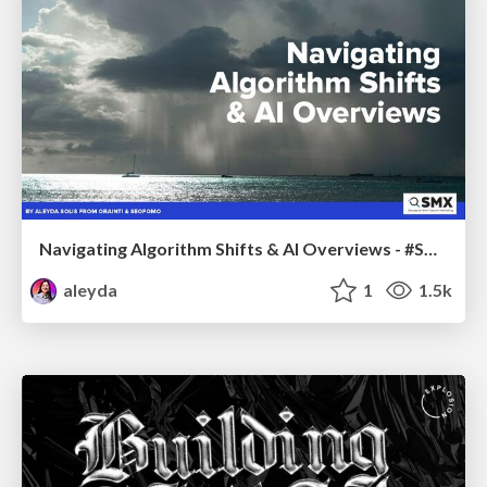
Navigating Algorithm Shifts & AI Overviews - #SMXNext
aleyda
1
1.5k