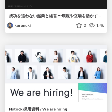
成功を追わない起業と経営 〜環境や立場を活かす戦略（Homing 2026）
kuranuki
2
1.4k
Nstock 採用資料 / We are hiring