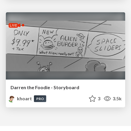
Darren the Foodie - Storyboard
khoart
3
3.5k
PRO