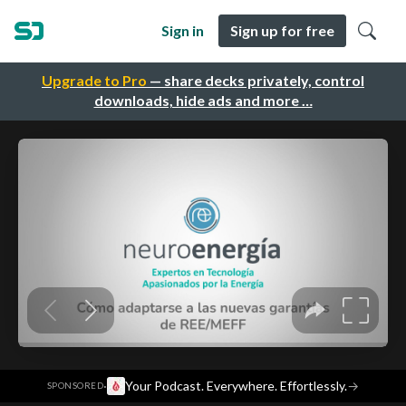
Sign in
Sign up for free
Upgrade to Pro
— share decks privately, control
downloads, hide ads and more …
·
Your Podcast. Everywhere. Effortlessly.
→
SPONSORED