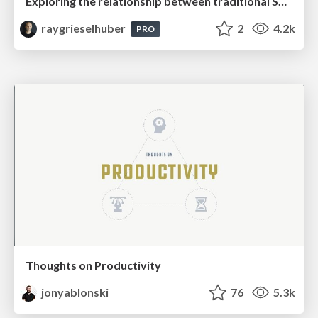
Exploring the relationship between traditional SERPs and Gen AI search
raygrieselhuber
2
4.2k
PRO
Thoughts on Productivity
jonyablonski
76
5.3k