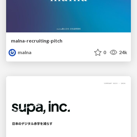
malna-recruiting-pitch
malna
0
24k