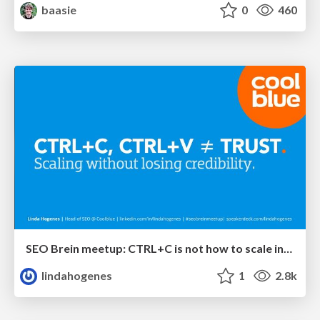
baasie
0
460
SEO Brein meetup: CTRL+C is not how to scale international SEO
lindahogenes
1
2.8k