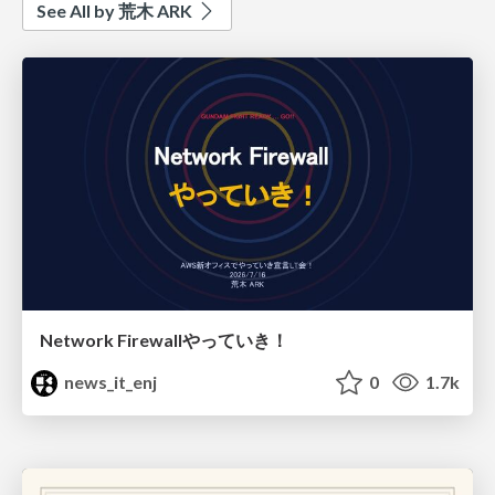
See All by 荒木 ARK
Network Firewallやっていき！
news_it_enj
0
1.7k