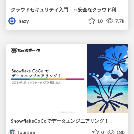
クラウドセキュリティ入門 ～安全なクラウド利用のための基礎知識～
lhazy
10
7.7k
SnowflakeCoCoでデータエンジニアリング！
foursue
0
180