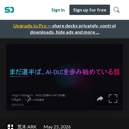
Sign in
Sign up for free
Upgrade to Pro
— share decks privately, control
downloads, hide ads and more …
荒木 ARK
May 25, 2026