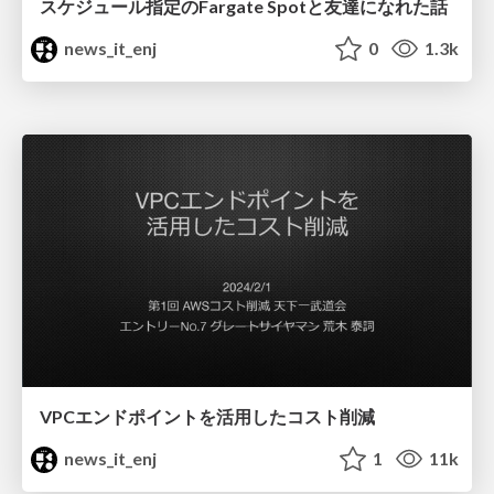
スケジュール指定のFargate Spotと友達になれた話
news_it_enj
0
1.3k
VPCエンドポイントを活用したコスト削減
news_it_enj
1
11k