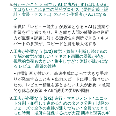
分かったこと ✗ 何でも AI に丸投げすればいいわけ
ではない • これまでの開発プロセス（要件定義・設
計・実装・テスト…）のメイン作業者が AI になる
✓
全員に「レビュー能力」が必須となる • AI は提案や
作業を行う者であり、引き続き人間の経験値や判断
力が重要 • 課題に対する適切性を判断できるエキス
パートの参加が、スピードと質を最大化する
工夫が必要な点 (1/2) 疲労・負荷 • 判断し続けるの
で脳の疲労が激しい • テキスト画面の凝視が続き、
視覚的負荷も大きい • 集中しすぎて休憩が疎かにな
る レビュー品質の維持
• 作業計画が甘いと、高速生成によって大きな手戻
りが発生することも • 出力スピードに押し負けない
ため、レビュー精度を落とさない工夫が必要 → 意識
的な休息が必須 → AIに説明の要約や図解
工夫が必要な点 (2/2) 進行・マネジメント • ユニッ
ト分割（並行して進めるためのタスク分割）以降の
フェーズで全体の進捗が測りづらい • 全員でまとま
った時間・場所を確保するのが大変 期待と現実のギ