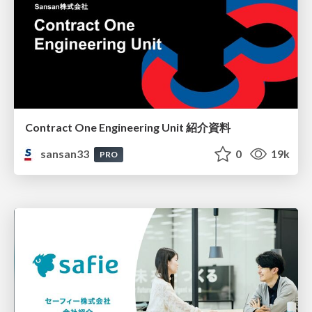
Contract One Engineering Unit 紹介資料
sansan33
0
19k
PRO