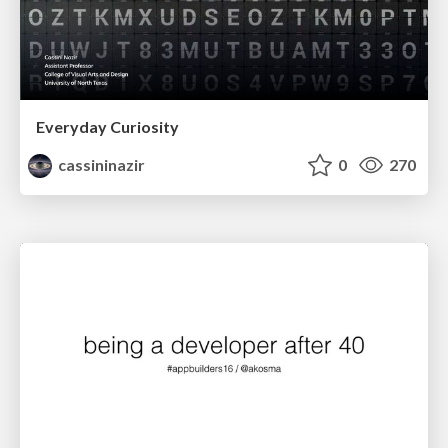
Everyday Curiosity
cassininazir
0
270