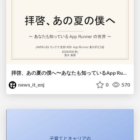
拝啓、あの夏の僕へ〜あなたも知っているApp Runnerの世界〜
news_it_enj
0
570