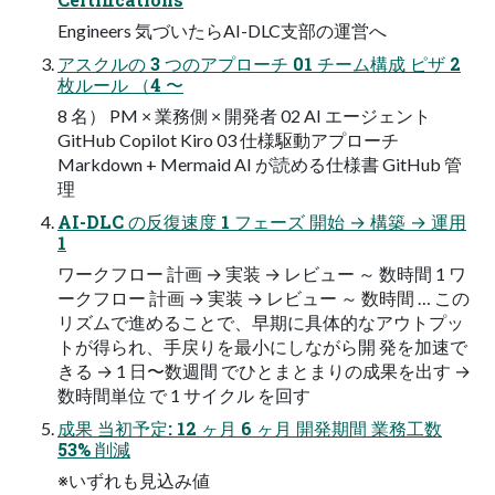
Engineers 気づいたらAI-DLC支部の運営へ
アスクルの 3 つのアプローチ 01 チーム構成 ピザ 2
枚ルール （4 〜
8 名） PM × 業務側 × 開発者 02 AI エージェント
GitHub Copilot Kiro 03 仕様駆動アプローチ
Markdown + Mermaid AI が読める仕様書 GitHub 管
理
AI-DLC の反復速度 1 フェーズ 開始 → 構築 → 運用
1
ワークフロー 計画 → 実装 → レビュー ～ 数時間 1 ワ
ークフロー 計画 → 実装 → レビュー ～ 数時間 … この
リズムで進めることで、早期に具体的なアウトプッ
トが得られ、手戻りを最小にしながら開 発を加速で
きる → 1 日〜数週間 でひとまとまりの成果を出す →
数時間単位 で 1 サイクル を回す
成果 当初予定: 12 ヶ月 6 ヶ月 開発期間 業務工数
53% 削減
※いずれも見込み値