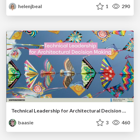
helenjbeal
1
290
Technical Leadership for Architectural Decision Making
baasie
3
460