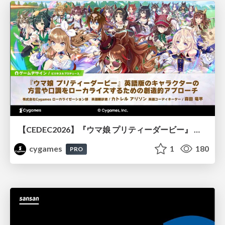
【CEDEC2026】『ウマ娘 プリティーダービー』 英語版のキャラクターの方言や口調をローカライズするための創造的アプローチ
cygames
1
180
PRO