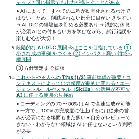
ャップ • 同じ指示でも出力が揺らぐことがある
• AI によって「すべての工程が効率化されるわけで
はない」ため、削減されない部分に目がい きやすい
→ AI-DLC の経験値を貯める必要あり → 識的な休息
が必須 AIとの付き合い方を学びながら、試行錯誤を
楽しむ心が大切！
段階的な AI-DLC 展開 今はここを目指している ①
小さな成功事例 をつくる ② インパクト高い 領域へ
横展開
③ 方針策定まで 拡張
これからやる人への Tips (1/2) 事前準備が重要 • コ
ンテキストによって出力精度が劇的に変わる • エー
ジェントルールやスキル（Skills）の活用が不可欠
AI に任せる範囲の見極め
• コーディングの 70 〜 80% は AI で高速生成が可能
• 一方で、 100% の完成度に仕上げるには従来の営
みが必要になる場面もまだ多い • 自分がレビューで
きない・わからない領域は AI に任せないという判断
が必要