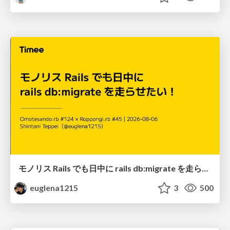
モノリス Rails でも日中に rails db:migrate を走らせたい！ / Daytime rails db:migrate on Monolithic Rails!
euglena1215
3
500