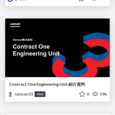
Contract One Engineering Unit 紹介資料
sansan33
0
19k
PRO