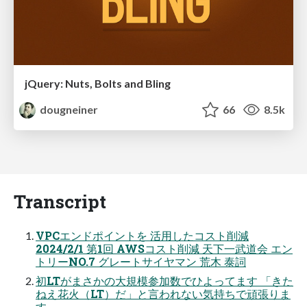
jQuery: Nuts, Bolts and Bling
dougneiner
66
8.5k
Transcript
VPCエンドポイントを 活⽤したコスト削減
2024/2/1 第1回 AWSコスト削減 天下⼀武道会 エン
トリーNO.7 グレートサイヤマン 荒⽊ 泰詞
初LTがまさかの⼤規模参加数でひよってます 「きた
ねえ花⽕（LT）だ」と⾔われない気持ちで頑張りま
す