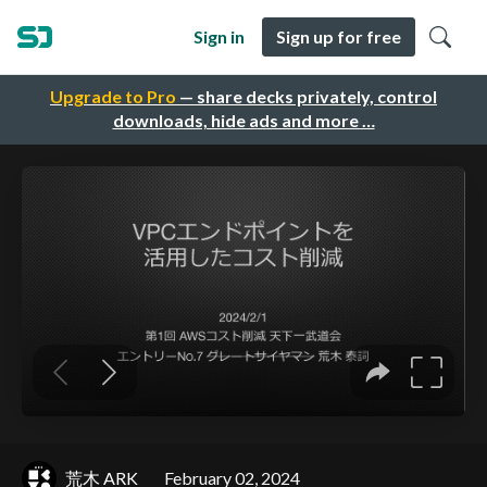
Sign in
Sign up for free
Upgrade to Pro
— share decks privately, control
downloads, hide ads and more …
荒木 ARK
February 02, 2024