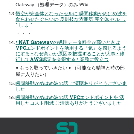
Gateway （処理データ）のみ 99%
悟空が完全体となったセルに 瞬間移動かめはめ波を
⾷らわせたぐらいの 反則技な雰囲気 完全体 セル し
" し ま "
・ ・ ・
• NAT Gatewayの処理データ料⾦が⾼いときは
VPCエンドポイントを活⽤する『気』を感じるよう
にする • なぜ⾼いか原因を把握することが⼤事 • 修
⾏してAWS認定を会得する • 業務に役⽴つ
• もっと取っていきたい • （可能なら精神と時の部
屋に⼊りたい）
瞬間移動かめはめ波の話 ご清聴ありがとうございま
した
瞬間移動かめはめ波の話 VPCエンドポイントを 活
⽤したコスト削減 ご清聴ありがとうございました