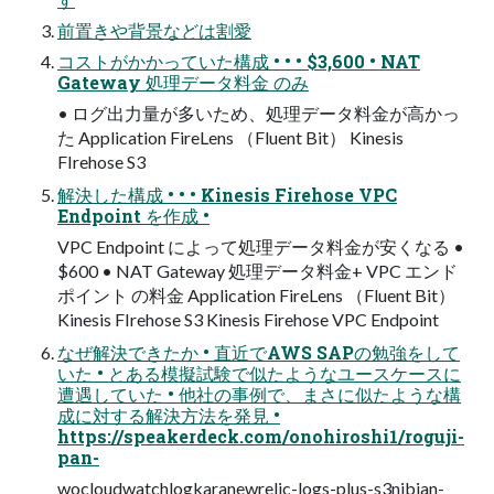
前置きや背景などは割愛
コストがかかっていた構成 • • • $3,600 • NAT
Gateway 処理データ料⾦ のみ
• ログ出⼒量が多いため、処理データ料⾦が⾼かっ
た Application FireLens （Fluent Bit） Kinesis
FIrehose S3
解決した構成 • • • Kinesis Firehose VPC
Endpoint を作成 •
VPC Endpoint によって処理データ料⾦が安くなる •
$600 • NAT Gateway 処理データ料⾦+ VPC エンド
ポイント の料⾦ Application FireLens （Fluent Bit）
Kinesis FIrehose S3 Kinesis Firehose VPC Endpoint
なぜ解決できたか • 直近でAWS SAPの勉強をして
いた • とある模擬試験で似たようなユースケースに
遭遇していた • 他社の事例で、まさに似たような構
成に対する解決⽅法を発⾒ •
https://speakerdeck.com/onohiroshi1/roguji-
pan-
wocloudwatchlogkaranewrelic-logs-plus-s3nibian-