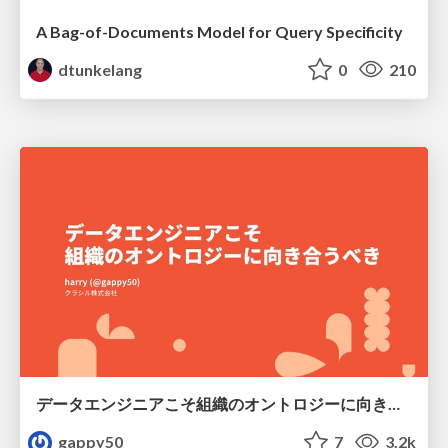
A Bag-of-Documents Model for Query Specificity
dtunkelang
0
210
データエンジニアこそ組織のオントロジーに向き合うべき — 問いに答えるAIから、事業を動かすAIへ
gappy50
7
3.2k