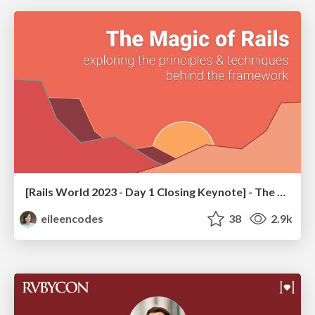
[Rails World 2023 - Day 1 Closing Keynote] - The Magic of Rails
eileencodes
38
2.9k