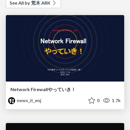
See All by 荒木 ARK
Network Firewallやっていき！
news_it_enj
0
1.7k