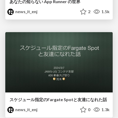
あなたの知らない App Runner の世界
news_it_enj
2
1.5k
スケジュール指定のFargate Spotと友達になれた話
news_it_enj
0
1.3k