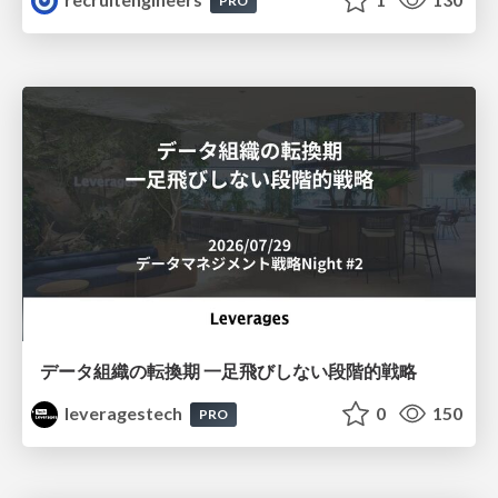
PRO
データ組織の転換期 一足飛びしない段階的戦略
leveragestech
0
150
PRO