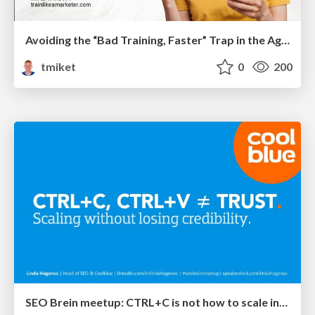
Avoiding the “Bad Training, Faster” Trap in the Age of AI
tmiket
0
200
SEO Brein meetup: CTRL+C is not how to scale international SEO