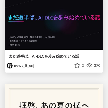
まだ道半ば、AI-DLCを歩み始めている話
news_it_enj
2
370