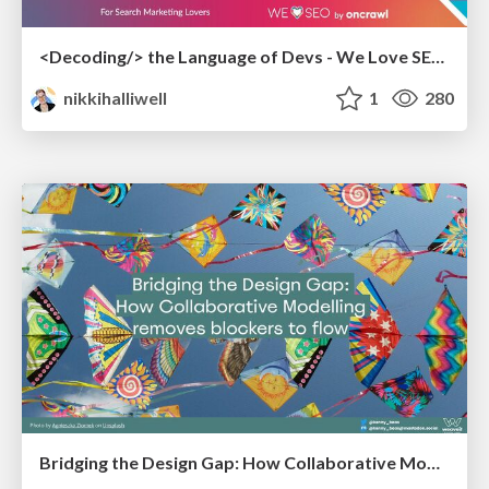
<Decoding/> the Language of Devs - We Love SEO 2024
nikkihalliwell
1
280
Bridging the Design Gap: How Collaborative Modelling removes blockers to flow between stakeholders and teams @FastFlow conf