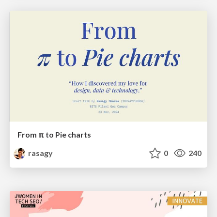
From π to Pie charts
rasagy
0
240