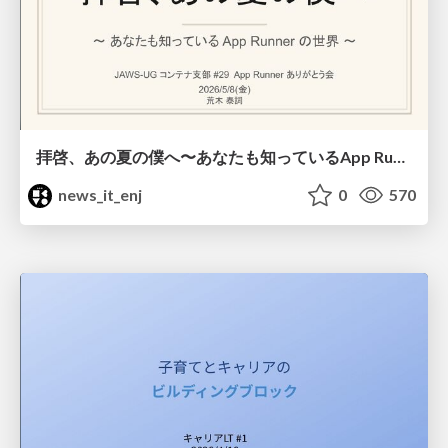
拝啓、あの夏の僕へ〜あなたも知っているApp Runnerの世界〜
news_it_enj
0
570