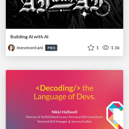
Building AI with AI
inesmontani
1
1.1k
PRO