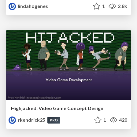
lindahogenes
1
2.8k
Highjacked: Video Game Concept Design
rkendrick25
1
420
PRO