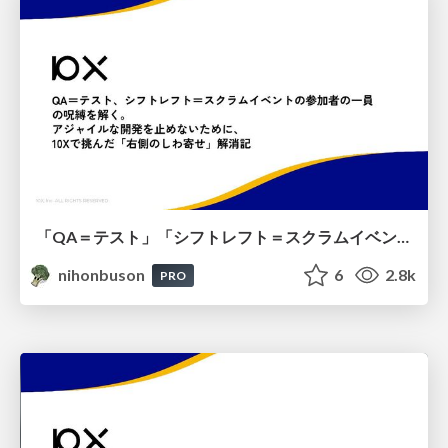
「QA＝テスト」「シフトレフト＝スクラムイベントの参加者の一員」の呪縛を解く。アジャイルな開発を止めないために、10Xで挑んだ「右側のしわ寄せ」解消記 #scrumniigata
nihonbuson
6
2.8k
PRO