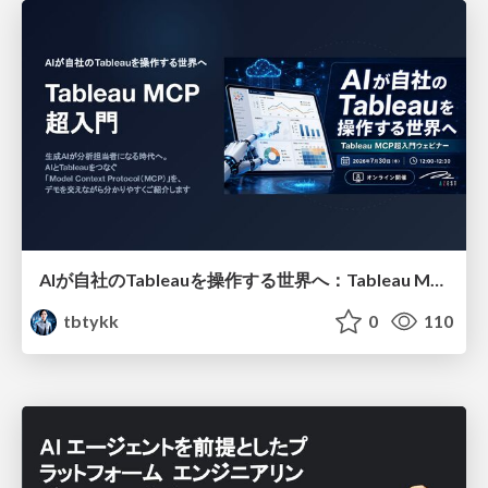
AIが自社のTableauを操作する世界へ：Tableau MCP超入門
tbtykk
0
110