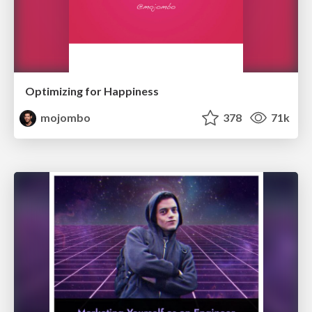
Optimizing for Happiness
mojombo
378
71k