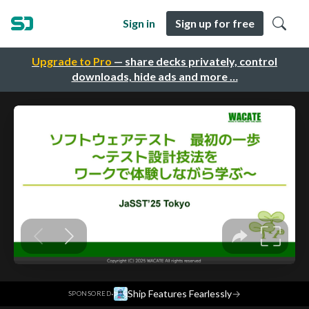
Sign in
Sign up for free
Upgrade to Pro
— share decks privately, control
downloads, hide ads and more …
·
Ship Features Fearlessly
→
SPONSORED