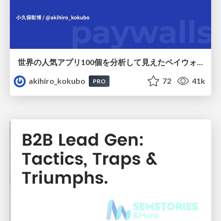
世界の人気アプリ100個を分析して見えたペイウォール設計の心得
akihiro_kokubo
72
41k
PRO