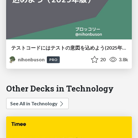
テストコードにはテストの意図を込めよう(2025年版) #retechtalk / Put the intent of the test 2025
nihonbuson
20
3.8k
PRO
Other Decks in Technology
See All in Technology