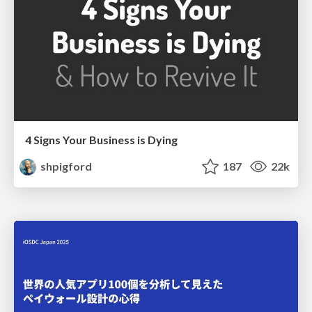
4 Signs Your Business is Dying
shpigford
187
22k