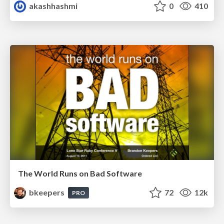
akashhashmi
0
410
The World Runs on Bad Software
bkeepers
72
12k
PRO