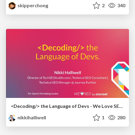
skipperchong
2
340
<Decoding/> the Language of Devs - We Love SEO 2024
nikkihalliwell
1
280