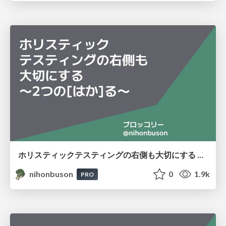
ホリスティックテスティングの右側も大切にする 〜2つの[はか]る〜 / Holistic Testing: Right Side Matters
nihonbuson
0
1.9k
PRO