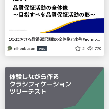
10Xにおける品質保証活動の全体像と改善 #no_more_wait_for_test
nihonbuson
2
770
PRO