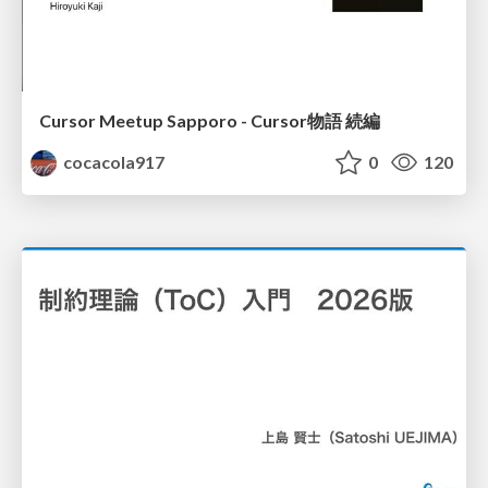
Cursor Meetup Sapporo - Cursor物語 続編
cocacola917
0
120