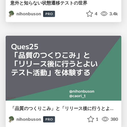
意外と知らない状態遷移テストの世界
nihonbuson
4
3.4k
PRO
「品質のつくりこみ」と「リリース後に行うとよいテスト活動」を体験する
nihonbuson
1
380
PRO