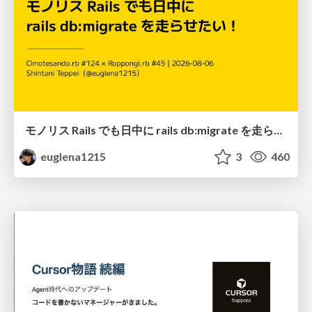
モノリス Rails でも日中に rails db:migrate を走らせたい！ / Daytime rails db:migrate on Monolithic Rails!
euglena1215
3
460