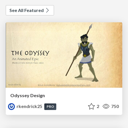
See All Featured
Odyssey Design
rkendrick25
2
750
PRO