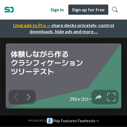
Sign in
Sign up for free
Upgrade to Pro
— share decks privately, control
downloads, hide ads and more …
·
Ship Features Fearlessly
→
SPONSORED