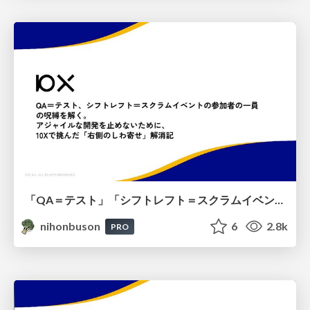
「QA＝テスト」「シフトレフト＝スクラムイベントの参加者の一員」の呪縛を解く。アジャイルな開発を止めないために、10Xで挑んだ「右側のしわ寄せ」解消記 #scrumniigata
nihonbuson
6
2.8k
PRO