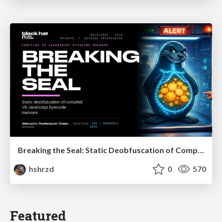
Breaking the Seal: Static Deobfuscation of Compiled V8 JavaScript Bytecode Malware
hshrzd
0
570
Featured