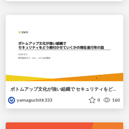
ボトムアップ文化が強い組織で セキュリティをどう根付かせていくかの現在進行形の話 / Making Security Stick in a Bottom-Up Organization
yamaguchitk333
0
160