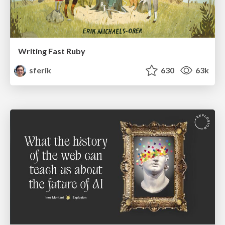
Writing Fast Ruby
sferik
630
63k