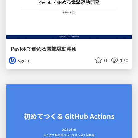
Pavlokで始める電撃駆動開発
sgrsn
0
170