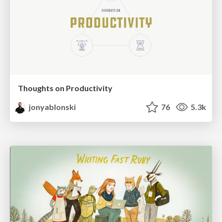
Thoughts on Productivity
jonyablonski
76
5.3k