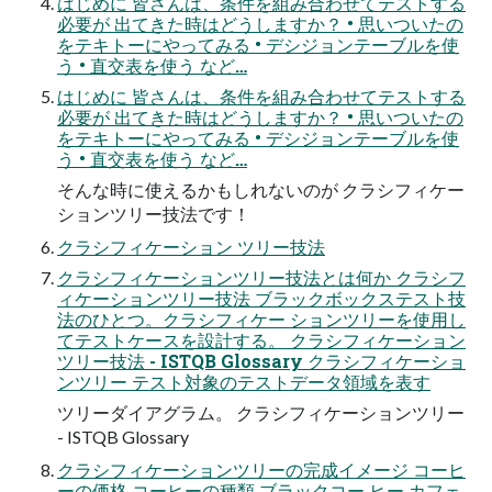
はじめに 皆さんは、条件を組み合わせてテストする
必要が 出てきた時はどうしますか？ • 思いついたの
をテキトーにやってみる • デシジョンテーブルを使
う • 直交表を使う など…
はじめに 皆さんは、条件を組み合わせてテストする
必要が 出てきた時はどうしますか？ • 思いついたの
をテキトーにやってみる • デシジョンテーブルを使
う • 直交表を使う など…
そんな時に使えるかもしれないのが クラシフィケー
ションツリー技法です！
クラシフィケーション ツリー技法
クラシフィケーションツリー技法とは何か クラシフ
ィケーションツリー技法 ブラックボックステスト技
法のひとつ。クラシフィケー ションツリーを使用し
てテストケースを設計する。 クラシフィケーション
ツリー技法 - ISTQB Glossary クラシフィケーショ
ンツリー テスト対象のテストデータ領域を表す
ツリーダイアグラム。 クラシフィケーションツリー
- ISTQB Glossary
クラシフィケーションツリーの完成イメージ コーヒ
ーの価格 コーヒーの種類 ブラックコー ヒー カフェ