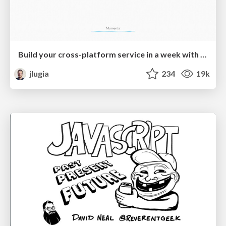
Build your cross-platform service in a week with App Engine
jlugia
234
19k