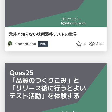
意外と知らない状態遷移テストの世界
nihonbuson
4
3.4k
PRO