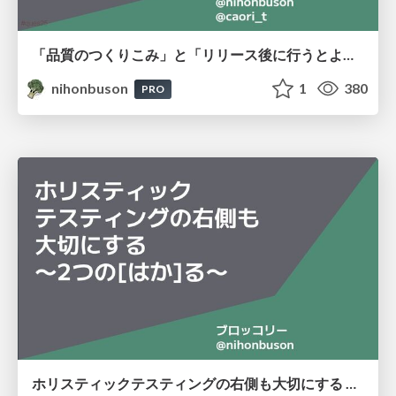
「品質のつくりこみ」と「リリース後に行うとよいテスト活動」を体験する
nihonbuson
1
380
PRO
ホリスティックテスティングの右側も大切にする 〜2つの[はか]る〜 / Holistic Testing: Right Side Matters