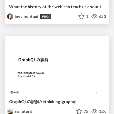
What the history of the web can teach us about the future of AI
inesmontani
1
650
PRO
GraphQLの誤解/rethinking-graphql
sonatard
75
12k