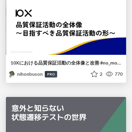
10Xにおける品質保証活動の全体像と改善 #no_more_wait_for_test
nihonbuson
2
770
PRO