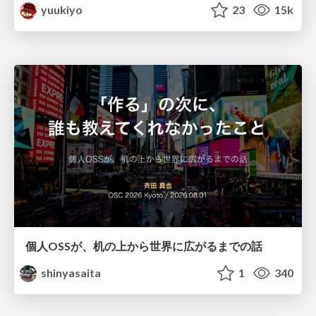
yuukiyo
23
15k
個人OSSが、机の上から世界に広がるまでの話
shinyasaita
1
340