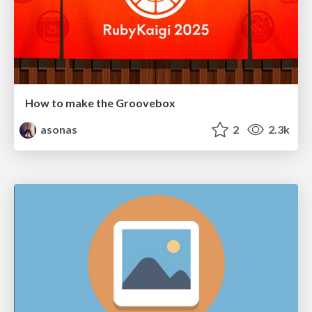
How to make the Groovebox
asonas
2
2.3k