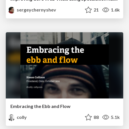
sergeychernyshev
21
1.6k
Embracing the Ebb and Flow
colly
88
5.1k