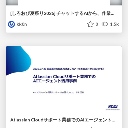
[しろおび夏祭り2026] チャットするAIから、作業するAIへ - 使われ方の変化と、その裏側で起きていること
kk0n
0
1.5k
Atlassian Cloudサポート業務でのAIエージェント活用事例