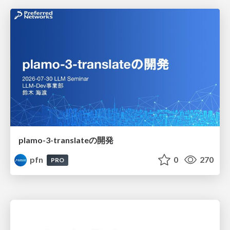
plamo-3-translateの開発
pfn
0
270
PRO