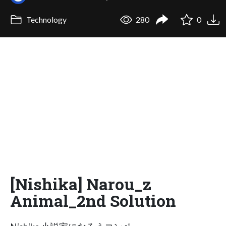
Technology
280
0
[Nishika] Narou_z
Animal_2nd Solution