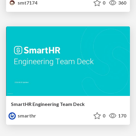
smt7174
0
360
SmartHR Engineering Team Deck
smarthr
0
170