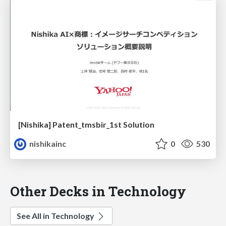
[Nishika] Patent_tmsbir_1st Solution
nishikainc
0
530
Other Decks in Technology
See All in Technology