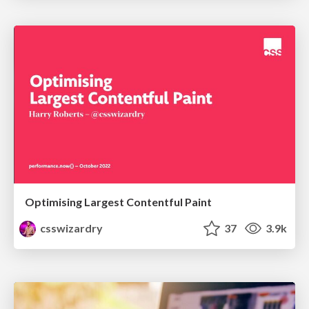
Optimising Largest Contentful Paint
csswizardry
37
3.9k