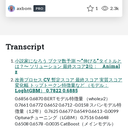
axbom
1
2.3k
PRO
Transcript
小説家になろう ブクマ数予測 〜”伸びる”タイトルと
は？〜 ソリューション 最終スコア2位： Animal
z
改善プロセス CV 暫定スコア 最終スコア 実質スコア
変化幅 トップトークン特徴量など （モデル：
LoghtGBM） 0.7822 0.6885
0.6856 0.6870 BERTモデル特徴量 （whole,v2）
0.7661 0.6772 0.6652 0.6712 -0.0158 スパンモデル特
徴量（1,2年） 0.7625 0.6677 0.6549 0.6613 -0.0099
Optunaチューニング（LGBM） 0.7516 0.6648
0.6508 0.6578 -0.0035 CatBoost（メインモデル）