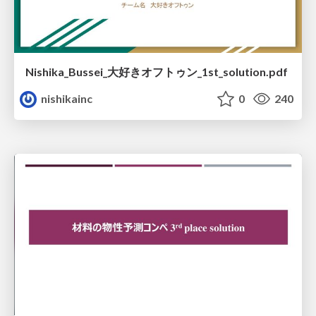
Nishika_Bussei_大好きオフトゥン_1st_solution.pdf
nishikainc
0
240