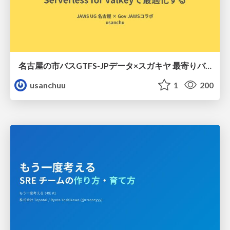
名古屋の市バスGTFS-JPデータ×スガキヤ 最寄りバス停検索をAmazon ElastiCache Serverless for Valkeyで最適化する
usanchuu
1
200