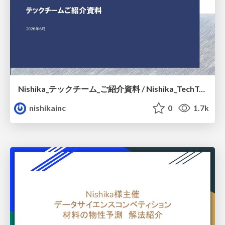
Nishika_テックチーム_ご紹介資料 / Nishika_TechTeam_Introduction
nishikainc
0
1.7k