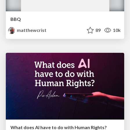
BBQ
matthewcrist
89
10k
What does AI have to do with Human Rights?