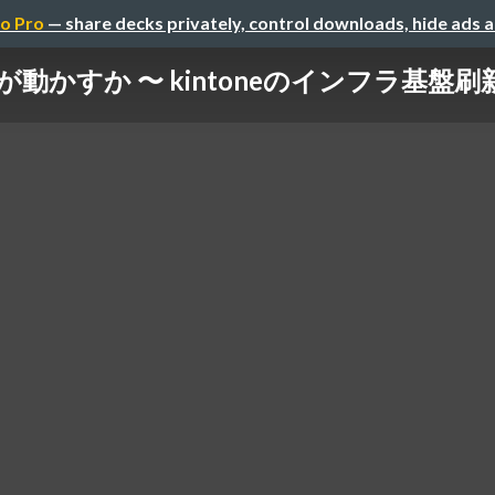
o Pro
— share decks privately, control downloads, hide ads 
動かすか 〜 kintoneのインフラ基盤