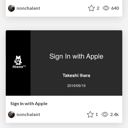
nonchalant
2
640
Sign In with Apple
nonchalant
1
2.4k