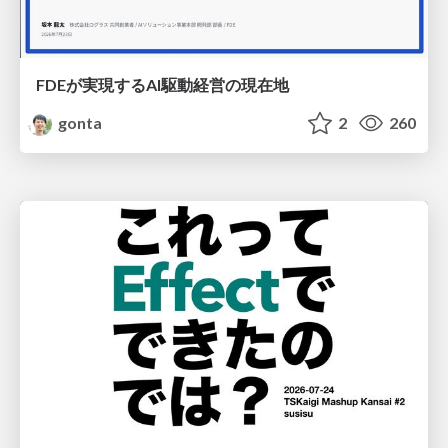
FDEが実現するAI駆動経営の現在地
gonta
2
260