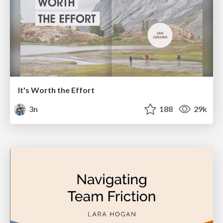
It's Worth the Effort
3n
188
29k