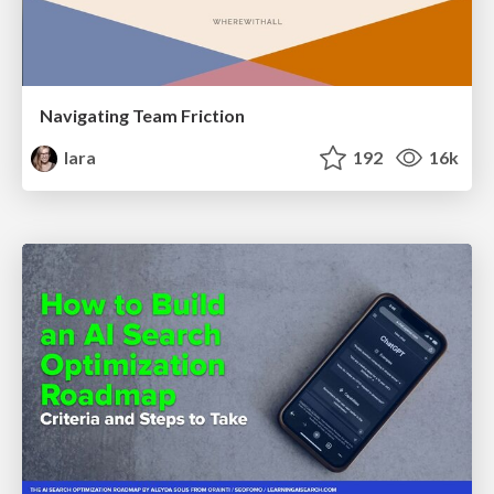
Navigating Team Friction
lara
192
16k