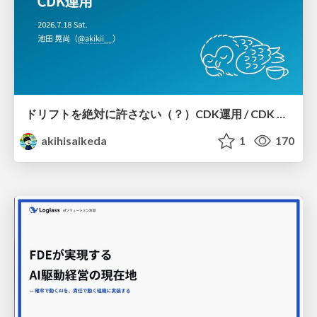
ドリフトを絶対に許さない（？）CDK運用 / CDK Ops with Zero Tolerance for Drifts (?)
akihisaikeda
1
170