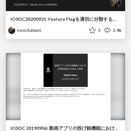
iOSDC20200921: Feature Flagを適切に分類することでA/Bテストの運用コストを下げる
nonchalant
3
1.4k
iOSDC 20190906: 動画アプリの投げ銭機能における 消耗型課金の仕組みと実装 with 発表ノート