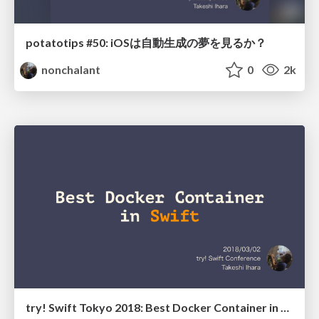
potatotips #50: iOSは自動生成の夢を見るか？
nonchalant
0
2k
try! Swift Tokyo 2018: Best Docker Container in Swift