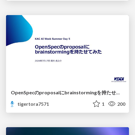
OpenSpecのproposalにbrainstormingを持たせてみた
tigertora7571
1
200