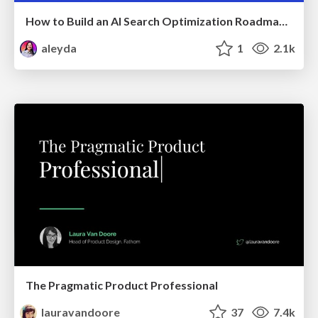
How to Build an AI Search Optimization Roadmap - Criteria and Steps to Take #SEOIRL
aleyda
1
2.1k
The Pragmatic Product Professional
lauravandoore
37
7.4k