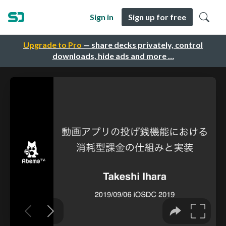
Sign in
Sign up for free
Upgrade to Pro
— share decks privately, control
downloads, hide ads and more …