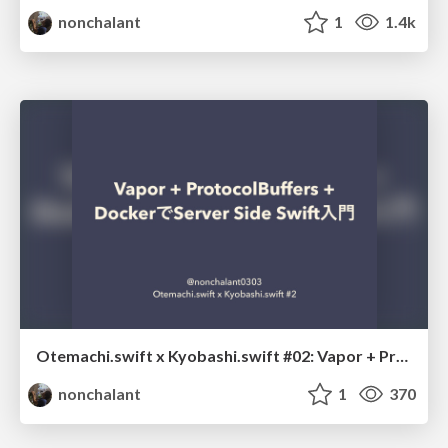
nonchalant
1
1.4k
Otemachi.swift x Kyobashi.swift #02: Vapor + ProtocolBuffers + DockerでServer Side Swift入門
nonchalant
1
370