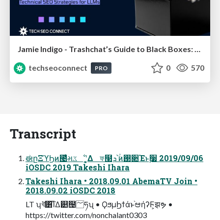
Jamie Indigo - Trashchat’s Guide to Black Boxes: Technical SEO Tactics for LLMs
techseoconnect
0
570
PRO
Transcript
ಈըΞϓϦͷ౤͛મػೳʹ͓͚Δ ফ໣ܕ՝ۚͷ࢓૊Έͱ࣮૷ 2019/09/06
iOSDC 2019 Takeshi Ihara
Takeshi Ihara • 2018.09.01 AbemaTV Join •
2018.09.02 iOSDC 2018
LT ʮখ͘͞͸͡ΊΔ୺຤؅ཧʯ • ϘϧμϦϯάͱ֨ಆήʔϜ͕झຯ •
https://twitter.com/nonchalant0303