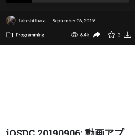
Takeshi Ihara
September 06, 2019
Programming
6.4k
3
iOSDC 20190906: 動画アプ