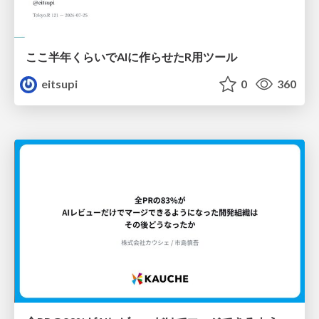
ここ半年くらいでAIに作らせたR用ツール
eitsupi
0
360