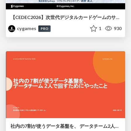
【CEDEC2026】次世代デジタルカードゲームのサーバー設計と運用 〜『Shadowverse: Worlds Beyond』の舞台裏～
cygames
1
930
PRO
社内の7割が使うデータ基盤を、 データチーム2人で回すためにやったこと