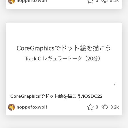
noppefoxwolf
3
5.1k
CoreGraphicsでドット絵を描こう/iOSDC22
noppefoxwolf
0
3.2k