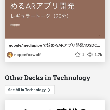
google/mediapipe で始めるARアプリ開発/iOSDC2020
noppefoxwolf
1
1.7k
Other Decks in Technology
See All in Technology