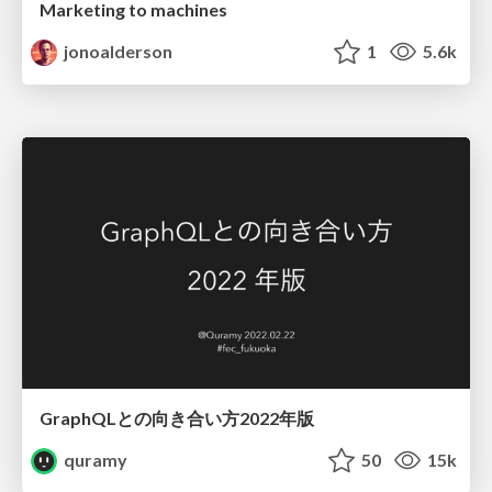
Marketing to machines
jonoalderson
1
5.6k
GraphQLとの向き合い方2022年版
quramy
50
15k