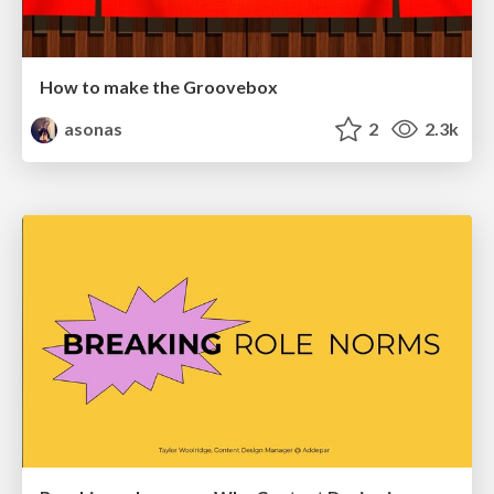
How to make the Groovebox
asonas
2
2.3k