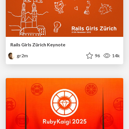
Rails Girls Zürich Keynote
gr2m
96
14k