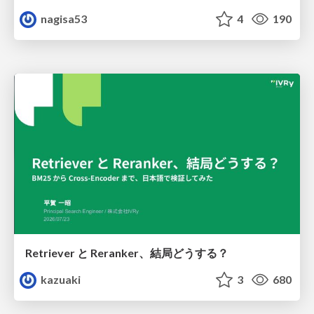
nagisa53
4
190
Retriever と Reranker、結局どうする？
kazuaki
3
680