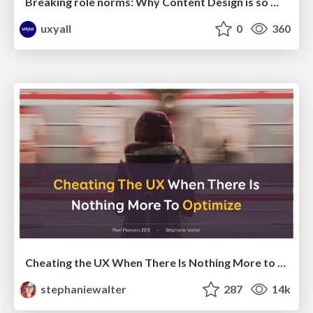
Breaking role norms: Why Content Design is so much more than writing copy - Taylor Woolridge
uxyall
0
360
Cheating the UX When There Is Nothing More to Optimize - PixelPioneers
stephaniewalter
287
14k