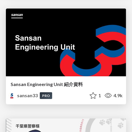
Sansan Engineering Unit 紹介資料
sansan33
1
4.9k
PRO