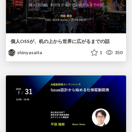
個人OSSが、机の上から世界に広がるまでの話
shinyasaita
1
350