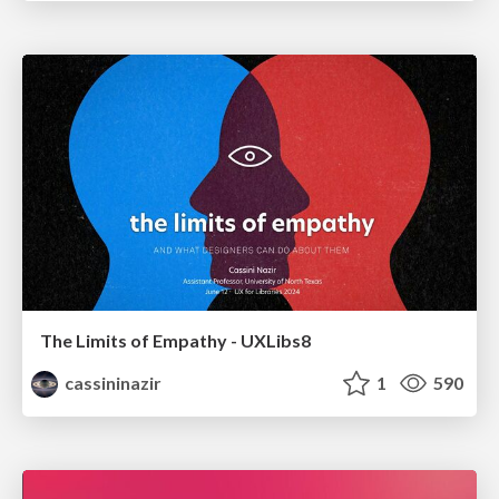
The Limits of Empathy - UXLibs8
cassininazir
1
590