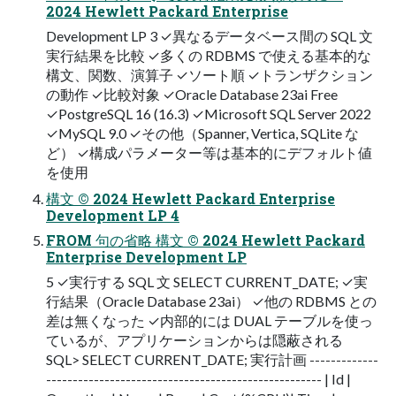
2024 Hewlett Packard Enterprise
Development LP 3 ✓異なるデータベース間の SQL 文
実行結果を比較 ✓多くの RDBMS で使える基本的な
構文、関数、演算子 ✓ソート順 ✓トランザクション
の動作 ✓比較対象 ✓Oracle Database 23ai Free
✓PostgreSQL 16 (16.3) ✓Microsoft SQL Server 2022
✓MySQL 9.0 ✓その他（Spanner, Vertica, SQLite な
ど） ✓構成パラメーター等は基本的にデフォルト値
を使用
構文 © 2024 Hewlett Packard Enterprise
Development LP 4
FROM 句の省略 構文 © 2024 Hewlett Packard
Enterprise Development LP
5 ✓実行する SQL 文 SELECT CURRENT_DATE; ✓実
行結果（Oracle Database 23ai） ✓他の RDBMS との
差は無くなった ✓内部的には DUAL テーブルを使っ
ているが、アプリケーションからは隠蔽される
SQL> SELECT CURRENT_DATE; 実行計画 -------------
---------------------------------------------------- | Id |