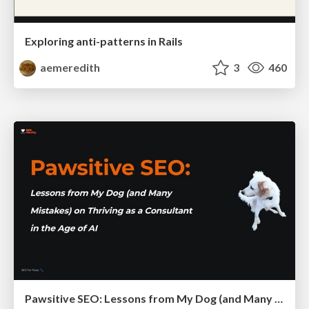
Exploring anti-patterns in Rails
aemeredith
3
460
Pawsitive SEO: Lessons from My Dog (and Many Mistakes) on Thriving as a Consultant in the Age of AI