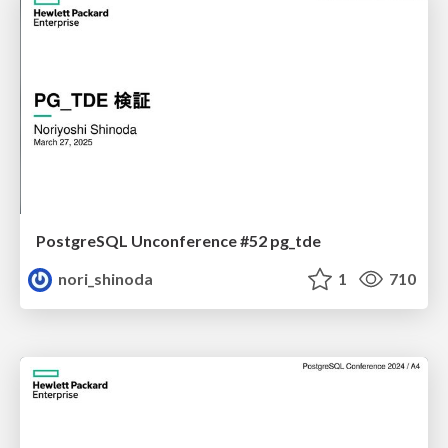
PostgreSQL Unconference #52 pg_tde
nori_shinoda
1
710