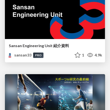
Sansan Engineering Unit 紹介資料
sansan33
1
4.9k
PRO