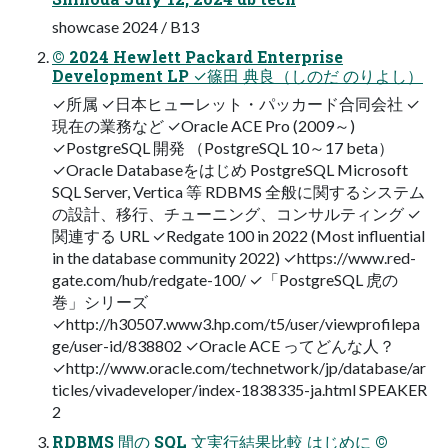
showcase 2024 / B13
© 2024 Hewlett Packard Enterprise
Development LP ✓篠田 典良（しのだ のりよし）
✓所属 ✓日本ヒューレット・パッカード合同会社 ✓
現在の業務など ✓Oracle ACE Pro (2009～)
✓PostgreSQL 開発 （PostgreSQL 10～17 beta）
✓Oracle Databaseをはじめ PostgreSQL Microsoft
SQL Server, Vertica 等 RDBMS 全般に関するシステム
の設計、移行、チューニング、コンサルティング ✓
関連する URL ✓Redgate 100 in 2022 (Most influential
in the database community 2022) ✓https://www.red-
gate.com/hub/redgate-100/ ✓「PostgreSQL 虎の
巻」シリーズ
✓http://h30507.www3.hp.com/t5/user/viewprofilepa
ge/user-id/838802 ✓Oracle ACE ってどんな人？
✓http://www.oracle.com/technetwork/jp/database/ar
ticles/vivadeveloper/index-1838335-ja.html SPEAKER
2
RDBMS 間の SQL 文実行結果比較 はじめに ©