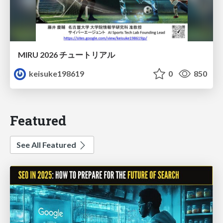
MIRU 2026 チュートリアル
keisuke198619
0
850
Featured
See All Featured