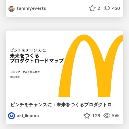
tammyeverts
2
430
ピンチをチャンスに：未来をつくるプロダクトロードマップ #pmconf2020
aki_iinuma
128
56k