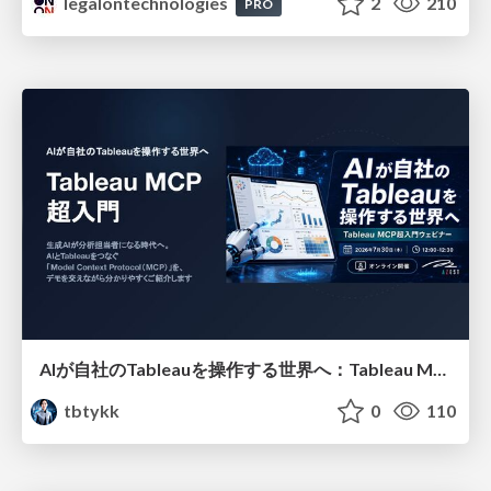
legalontechnologies
2
210
PRO
AIが自社のTableauを操作する世界へ：Tableau MCP超入門
tbtykk
0
110