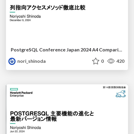
PostgreSQL Conference Japan 2024 A4 Comparison of column-oriented access methods
nori_shinoda
0
420