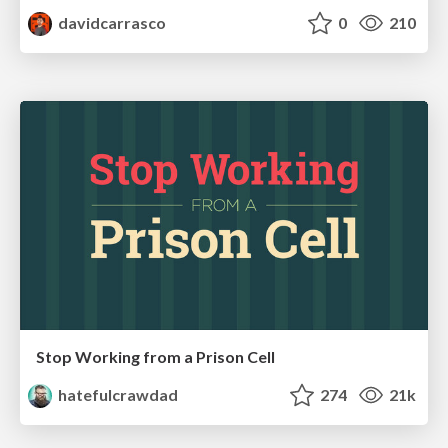
davidcarrasco
0
210
Stop Working from a Prison Cell
hatefulcrawdad
274
21k