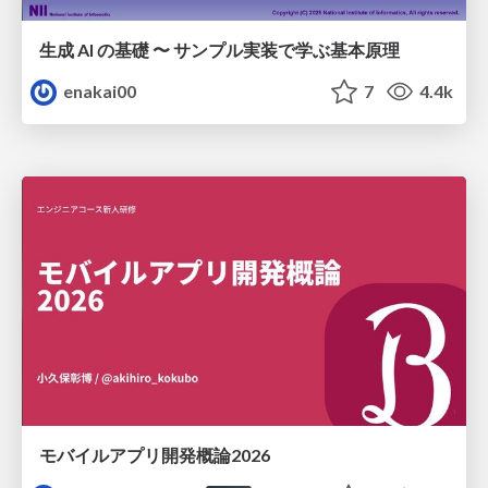
生成 AI の基礎 〜 サンプル実装で学ぶ基本原理
enakai00
7
4.4k
モバイルアプリ開発概論2026