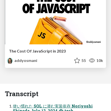
The Cost Of JavaScript in 2023
addyosmani
55
10k
Transcript
使い慣れた SQL に潜む実装依存 Noriyoshi
Shinoda July 12, 2024 db tech