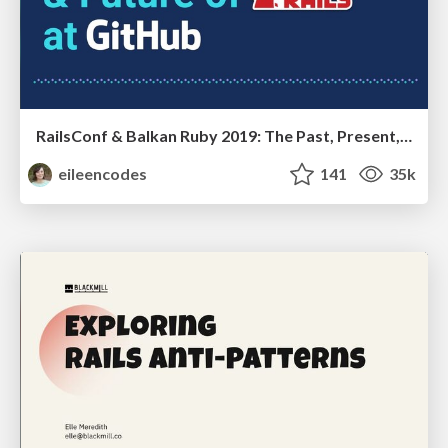
RailsConf & Balkan Ruby 2019: The Past, Present, and Future of Rails at GitHub
eileencodes
141
35k