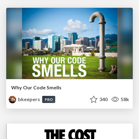
Why Our Code Smells
bkeepers
340
58k
PRO