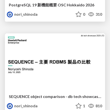
PostgreSQL 19 新機能概要 OSC Hokkaido 2026
nori_shinoda
0
310
SEQUENCE object comparison - db tech showcase 2025 LT2
nori_shinoda
1
810