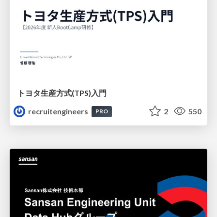
トヨタ⽣産⽅式(TPS)⼊⾨
recruitengineers
2
550
PRO