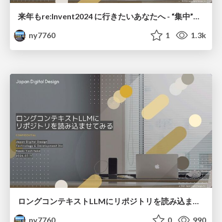
来年もre:Invent2024 に行きたいあなたへ - “集中”と“つながり”で楽しむ -
ny7760
1
1.3k
ロングコンテキストLLMにリポジトリを読み込ませてみる
ny7760
0
990