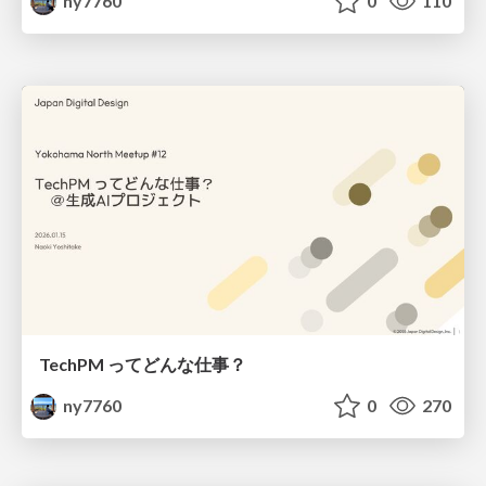
ny7760
0
110
TechPM ってどんな仕事？
ny7760
0
270