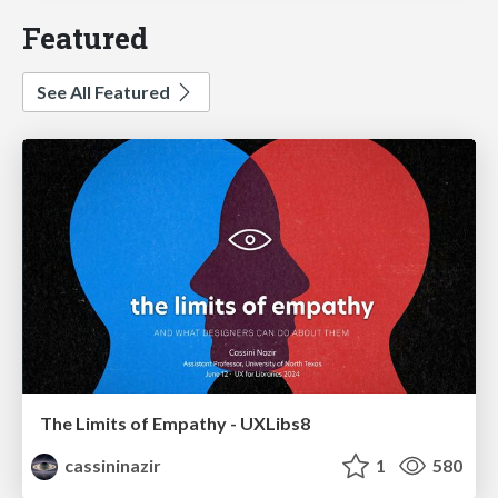
Featured
See All Featured
The Limits of Empathy - UXLibs8
cassininazir
1
580