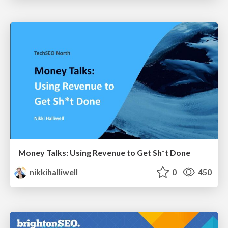
Money Talks: Using Revenue to Get Sh*t Done
nikkihalliwell
0
450