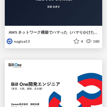
AWS ネットワーク構築でハマった（ハマりかけた） 5選とそこから得た教訓
nagisa53
4
180