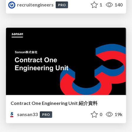
recruitengineers
1
140
PRO
Contract One Engineering Unit 紹介資料
sansan33
0
19k
PRO