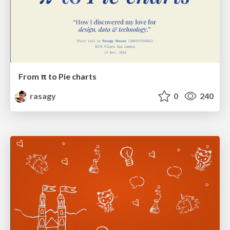
From π to Pie charts
rasagy
0
240