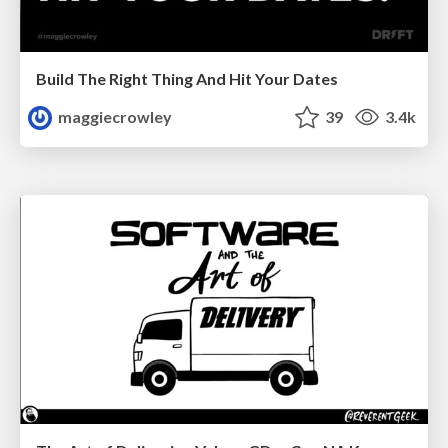
Build The Right Thing And Hit Your Dates
maggiecrowley
39
3.4k