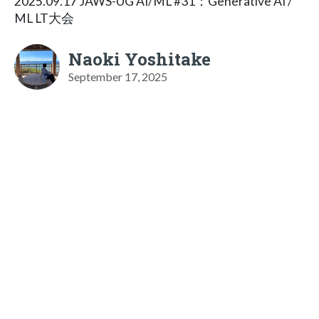
2025.09.17 JAWS-UG AI/ML #31：Generative AI /
ML LT大会
Naoki Yoshitake
September 17, 2025