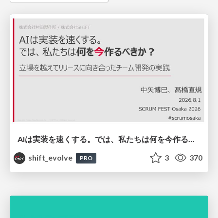
AIは実装を速くする。では、私たちは何を今作るべきか？－立場を越えてリリースに向き合ったチーム開発の実践 / 20260801 Hiromi Nakaya and Naoki Takahashi
shift_evolve
3
370
PRO