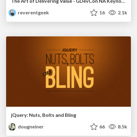
The Art of Delivering Value - GDevCon NA Keynote
reverentgeek
16
2.1k
jQuery: Nuts, Bolts and Bling
dougneiner
66
8.5k