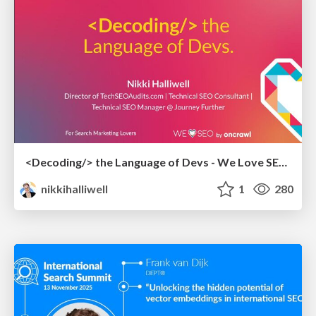
<Decoding/> the Language of Devs - We Love SEO 2024
nikkihalliwell
1
280