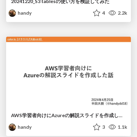
20241220_S3 tablesの使い方を検証してみた
handy
4
2.2k
AWS学習者向けにAzureの解説スライドを作成した話
handy
3
1.1k