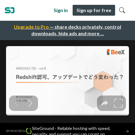
Sign in
Sign up for free
Upgrade to Pro
— share decks privately, control
downloads, hide ads and more …
SiteGround - Reliable hosting with speed,
·
→
SPONSORED
security, and support you can count on.