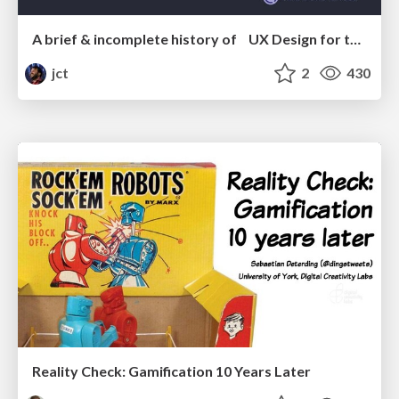
A brief & incomplete history of UX Design for the World Wide Web: 1989–2019
jct
2
430
Reality Check: Gamification 10 Years Later