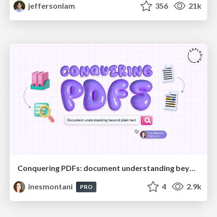
jeffersonlam
356
21k
Conquering PDFs: document understanding beyond plain text
inesmontani
4
2.9k
PRO