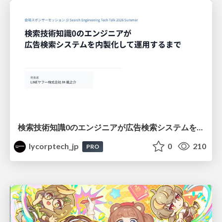
検索技術知識0のエンジニアが広告検索システムを内製化して運用するまで
lycorptech_jp
0
210
PRO