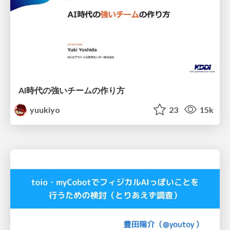
AI時代の強いチームの作り方
yuukiyo
23
15k