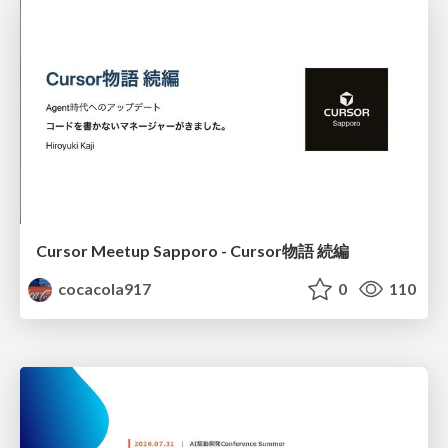
Cursor Meetup Sapporo - Cursor物語 続編
cocacola917
0
110