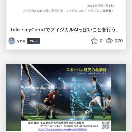
toio・myCobotでフィジカルAIっぽいことを行うための検討（とりあえず調査） / フィジカルAI LT（IoTLTによる開催）
you
0
270
PRO