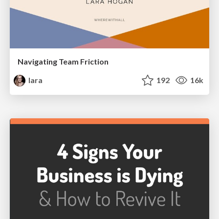
Navigating Team Friction
lara
192
16k