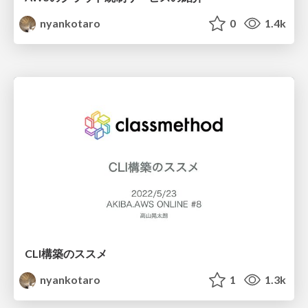
nyankotaro
0
1.4k
CLI構築のススメ
nyankotaro
1
1.3k