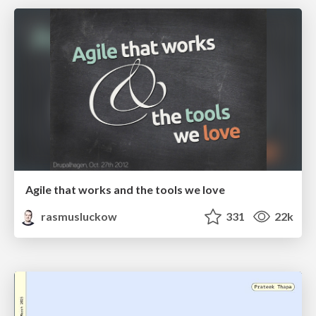
Agile that works and the tools we love
rasmusluckow
331
22k