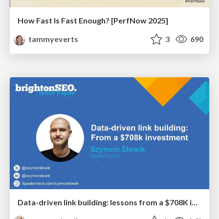
How Fast Is Fast Enough? [PerfNow 2025]
tammyeverts
3
690
Data-driven link building: lessons from a $708K investment (BrightonSEO talk)