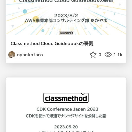
Classmethod Cloud Guidebookの裏側
nyankotaro
0
1.1k