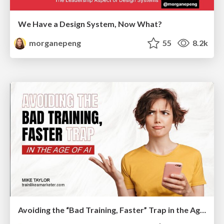
We Have a Design System, Now What?
morganepeng
55
8.2k
Avoiding the “Bad Training, Faster” Trap in the Age of AI