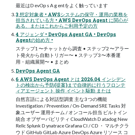
最近はD evOp s A g entをよく触っています
3 想定対象者 • AWSシステムの保守・運用の業務を
担当されている⽅ • AWS DevOps Agent に関⼼が
ある、またはこれからご利用予定の⽅
4 アジェンダ • DevOps Agent GA • DevOps
Agentの始め方 •
ステップ1 〜チャットから調査 • ステップ2 〜アラー
ト発火から自動トリガー〜 • ステップ3 〜本番運
用・組織展開〜 • まとめ
DevOps Agent GA
6 AWS DevOps Agent とは 2026.04 インシデン
トの検出から予防(提案)まで自律的に行うフロンテ
ィアエージェント 操作 イベント駆動 または
自然言語による対話型調査 主な3 つの機能
Investigation / Prevention / On-Demand SRE Tasks 対
象ユーザー 運用チーム / オンコール担当 ビルトイン
統合 オブザーバビリティ CloudWatch D atadog New
Relic Splunk D ynatrace Grafana CI / CD ・ マルチクラ
ウド GitHub GitLab Azure DevOps Azure リソース コ