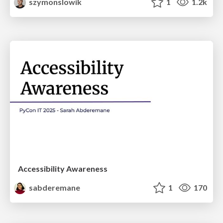
szymonslowik
1
1.2k
Accessibility Awareness
sabderemane
1
170