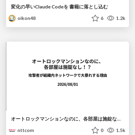
変化の早いClaude Codeを 書籍に落とし込む
oikon48
6
1.2k
オートロックマンションなのに、各部屋は施錠なし！？ 攻撃者が組織内ネットワークで大暴れする理由 / The Front Door Is Locked, but the Rooms Are Wide Open: Why Attackers Move Freely Inside Enterprise Networks
nttcom
0
1.5k