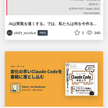
AIは実装を速くする。では、私たちは何を今作るべきか？－立場を越えてリリースに向き合ったチーム開発の実践 / 20260801 Hiromi Nakaya and Naoki Takahashi
shift_evolve
3
340
PRO