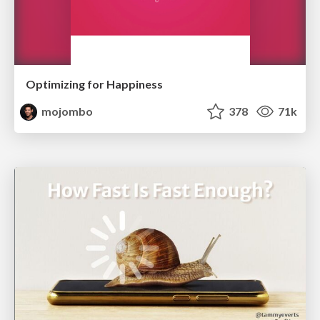
Optimizing for Happiness
mojombo
378
71k