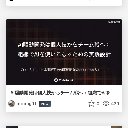
AI駆動開発は個人技からチーム戦へ：組織でAIを使いこなすための実践設計
moongift
0
420
PRO