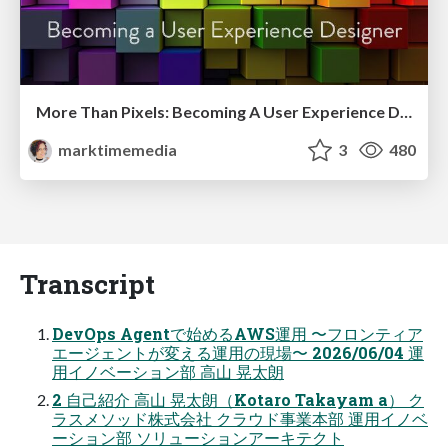
More Than Pixels: Becoming A User Experience Designer
marktimemedia
3
480
Transcript
DevOps Agentで始めるAWS運用 〜フロンティア
エージェントが変える運用の現場〜 2026/06/04 運
用イノベーション部 高山 晃太朗
2 自己紹介 高山 晃太朗（Kotaro Takayam a） ク
ラスメソッド株式会社 クラウド事業本部 運用イノベ
ーション部 ソリューションアーキテクト