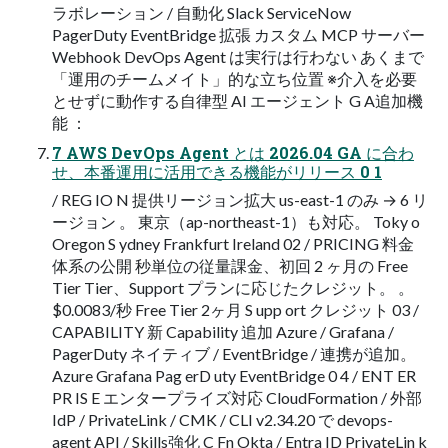
ラボレーション / 自動化 Slack ServiceNow
PagerDuty EventBridge 拡張 カスタム MCP サーバー
Webhook DevOps Agent は実行は行わない あくまで
「運用のチームメイト」的な立ち位置 ※介入を必要
とせずに動作する自律型 AI エージェント G A追加機
能 ：
7 AWS DevOps Agent とは 2026.04 GA に合わ
せ、本番運用に活用できる機能がリリース 0 1
/ REG IO N 提供リージョン拡大 us-east-1 のみ → 6 リ
ージョン 。 東京（ap-northeast-1）も対応。 Toky o
Oregon S ydney Frankfurt Ireland 02 / PRICING 料金
体系の公開 秒単位の従量課金、初回 2 ヶ月の Free
Tier Tier、Support プランに応じたクレジット。 。
$0.0083/秒 Free Tier 2ヶ月 S upp ort クレジット 03 /
CAPABILITY 新 Capability 追加 Azure / Grafana /
PagerDuty ネイティブ / EventBridge / 連携が追加。
Azure Grafana Pag erD uty EventBridge 0 4 / ENT ER
PR IS E エンタープライズ対応 CloudFormation / 外部
IdP / PrivateLink / CMK / CLI v2.34.20 で devops-
agent API / Skills強化 C Fn Okta / Entra ID PrivateLin k