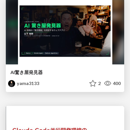
AI驚き屋発見器
yama3133
2
400