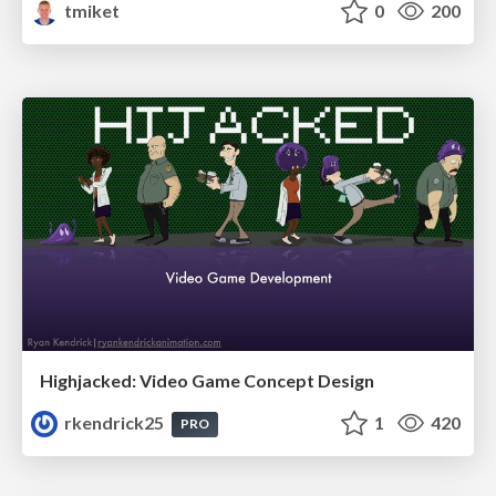
tmiket
0
200
Highjacked: Video Game Concept Design
rkendrick25
1
420
PRO