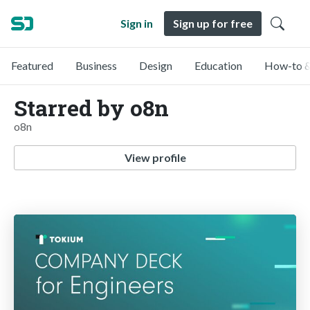
Sign in
Sign up for free
Featured
Business
Design
Education
How-to &
Starred by o8n
o8n
View profile