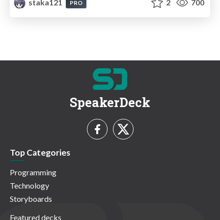
staka121
2
700
PRO
SpeakerDeck
Top Categories
Programming
Technology
Storyboards
Featured decks