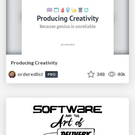
Producing Creativity
orderedlist
348
40k
PRO