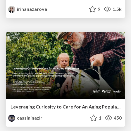
irinanazarova
9
1.5k
Leveraging Curiosity to Care for An Aging Population
cassininazir
1
450