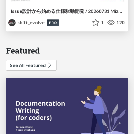
Issue設計から始める仕様駆動開発 / 20260731 Mizuki Hirata
shift_evolve
1
120
PRO
Featured
See All Featured