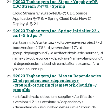
©2023 Tagbangers,Inc. Steps • YugabyteDB
CDC Stream の作成 • Spring
Cloud Stream で YugabyteDB の CDC Source
Application を作る • Spring Cloud Data Flow に
Deploy する 21
©2023 Tagbangers,Inc. Spring Initializr 22 >
curl -G https: //
start.spring.io/starter.tgz \ -d type=maven-project \ -d
bootVersion=2.7.8 \ -d jvmVersion=17 \ -d
groupId=playground \ -d artifactId=yb-cdc-source \ -d
name=yb-cdc-source \ -d packageName=playground \
-d dependencies=cloud-stream,kafka-streams,… \ -o
yb-cdc-source.zip
©2023 Tagbangers,Inc. Maven Dependencies
23 <dependencies> <dependency>
<groupId>org.springframework.cloud.fn </
groupId>
<artifactId>cdc-debezium-supplier </ artifactId>
<version>1.2.1 </ version> </ dependency>
<dependency> <groupId>io.debezium </ groupId>