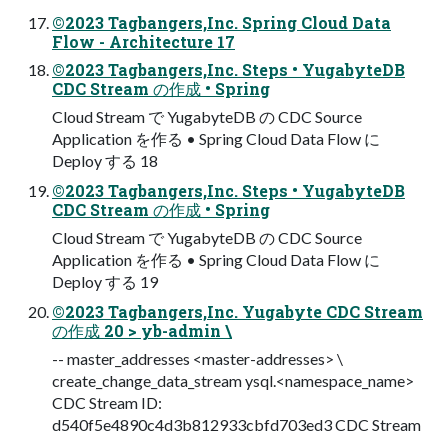
©2023 Tagbangers,Inc. Spring Cloud Data
Flow - Architecture 17
©2023 Tagbangers,Inc. Steps • YugabyteDB
CDC Stream の作成 • Spring
Cloud Stream で YugabyteDB の CDC Source
Application を作る • Spring Cloud Data Flow に
Deploy する 18
©2023 Tagbangers,Inc. Steps • YugabyteDB
CDC Stream の作成 • Spring
Cloud Stream で YugabyteDB の CDC Source
Application を作る • Spring Cloud Data Flow に
Deploy する 19
©2023 Tagbangers,Inc. Yugabyte CDC Stream
の作成 20 > yb-admin \
-- master_addresses <master-addresses> \
create_change_data_stream ysql.<namespace_name>
CDC Stream ID:
d540f5e4890c4d3b812933cbfd703ed3 CDC Stream