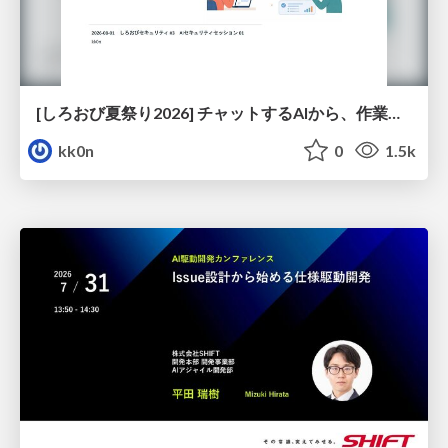
[しろおび夏祭り2026] チャットするAIから、作業するAIへ - 使われ方の変化と、その裏側で起きていること
kk0n
0
1.5k