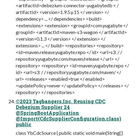
<artifactId>debezium-connector-yugabytedb < /
artifactId> <version>1.9.5.y.15 </ version> </
dependency> ... </ dependencies> <build>
<extensions> <extension> <groupId>com.yugabyte </
groupId> <artifactId>maven-s3-wagon </ artifactId>
<version>0.1.3 </ version> </ extension> </
extensions> ... </ build> <repositories> <repository>
<id>maven.release.yugabyte.repo </ id> <url>s3: / /
repository.yugabyte.com/maven/release </ url> </
repository> <repository> <id>maven.yugabyte.repo </
id> <url>s3: / / repository.yugabyte.com/maven/ </
url> <releases> <enabled>true </ enabled>
<updatePolicy>never </ updatePolicy> </ releases> </
repository> </ repositories>
©2023 Tagbangers,Inc. Reusing CDC
Debezium Supplier 24
@SpringBootApplication
@Import(CdcSupplierConfiguration.class)
public
class YbCdcSource { public static void main(String[]