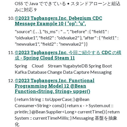
OSS で Java でできている • スタンドアローンと組込
みに対応 9
©2023 Tagbangers,Inc. Debezium CDC
Message Example 10 { "op": "u",
"source": { .. . }, "ts_ms" : " ... ", "before" : { "field1" :
"oldvalue1", "field2" : "oldvalue2" }, "after" : { "field1" :
"newvalue1", "field2" : "newvalue2" } }
©2023 Tagbangers,Inc. 今回ご紹介する CDC の構
成 - Spring Cloud Steam 11
Spring Cloud Stream YugabyteDB Spring Boot
Kafka Database Change Data Capture Messaging
©2023 Tagbangers,Inc. Functional
Programming Model 12 @Bean
Function<String, String> upper()
{ return String :: toUpperCase; } @Bean
Consumer<String> cons() { return x - > System.out ::
println; } @Bean Supplier<Long> currentTime() { return
System :: currentTimeMillis; } Messaging 基盤を抽象
化