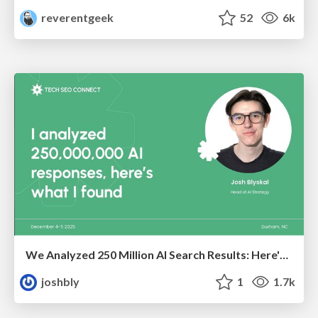
reverentgeek
52
6k
We Analyzed 250 Million AI Search Results: Here's What I Found
joshbly
1
1.7k