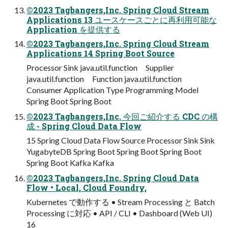
©2023 Tagbangers,Inc. Spring Cloud Stream
Applications 13 ユースケースごとに再利⽤可能な
Application を提供する
©2023 Tagbangers,Inc. Spring Cloud Stream
Applications 14 Spring Boot Source
Processor Sink java.util.function Supplier
java.util.function Function java.util.function
Consumer Application Type Programming Model
Spring Boot Spring Boot
©2023 Tagbangers,Inc. 今回ご紹介する CDC の構
成 - Spring Cloud Data Flow
15 Spring Cloud Data Flow Source Processor Sink Sink
YugabyteDB Spring Boot Spring Boot Spring Boot
Spring Boot Kafka Kafka
©2023 Tagbangers,Inc. Spring Cloud Data
Flow • Local, Cloud Foundry,
Kubernetes で動作する • Stream Processing と Batch
Processing に対応 • API / CLI • Dashboard (Web UI)
16