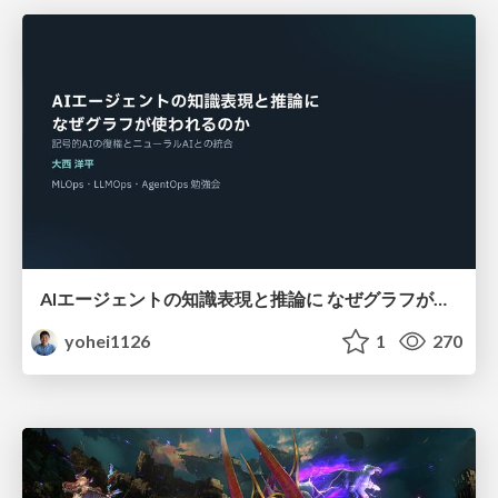
AIエージェントの知識表現と推論に なぜグラフが使われるのか - 記号的AIの復権とニューラルAIとの統合
yohei1126
1
270