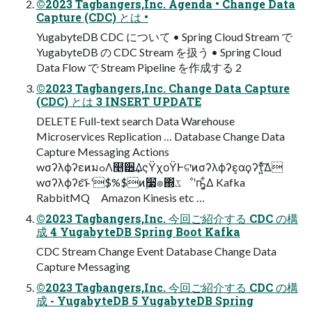
©2023 Tagbangers,Inc. Agenda • Change Data
Capture (CDC) とは •
YugabyteDB CDC について • Spring Cloud Stream で
YugabyteDB の CDC Stream を扱う • Spring Cloud
Data Flow で Stream Pipeline を作成する 2
©2023 Tagbangers,Inc. Change Data Capture
(CDC) とは 3 INSERT UPDATE
DELETE Full-text search Data Warehouse
Microservices Replication … Database Change Data
Capture Messaging Actions
wσʔλϕʔεͷมߋΛ௥੻͢ΔςΫχοΫͰଟ͘ͷσʔλϕʔε͕αϙʔτ͍ͯ͠Δ
wσʔλϕʔε͝ͱʹ$%$ͷ࣮૷ํ๏΍ػೳʹҧ͍͕͋Δ Kafka
RabbitMQ Amazon Kinesis etc …
©2023 Tagbangers,Inc. 今回ご紹介する CDC の構
成 4 YugabyteDB Spring Boot Kafka
CDC Stream Change Event Database Change Data
Capture Messaging
©2023 Tagbangers,Inc. 今回ご紹介する CDC の構
成 - YugabyteDB 5 YugabyteDB Spring