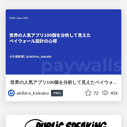
世界の人気アプリ100個を分析して見えたペイウォール設計の心得
akihiro_kokubo
72
41k
PRO