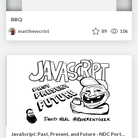
BBQ
matthewcrist
89
10k
JavaScript: Past, Present, and Future - NDC Porto 2020