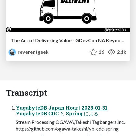
The Art of Delivering Value - GDevCon NA Keynote
reverentgeek
16
2.1k
Transcript
YugabyteDB Japan Hour | 2023-01-31
YugabyteDB CDC と Spring による
Stream Processing OGAWA,Takeshi Tagbangers,Inc.
https://github.com/ogawa-takeshi/yb-cdc-spring