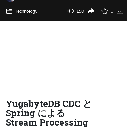
Technology
150
0
YugabyteDB CDC と
Spring による
Stream Processing