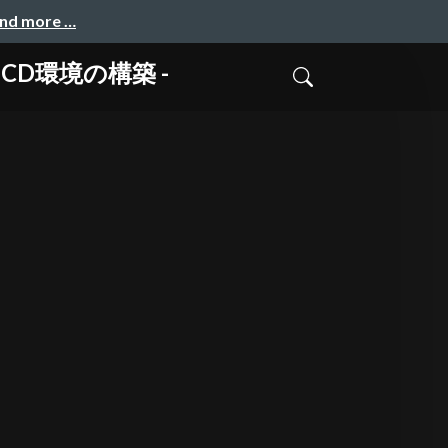
and more …
ったCD環境の構築 -