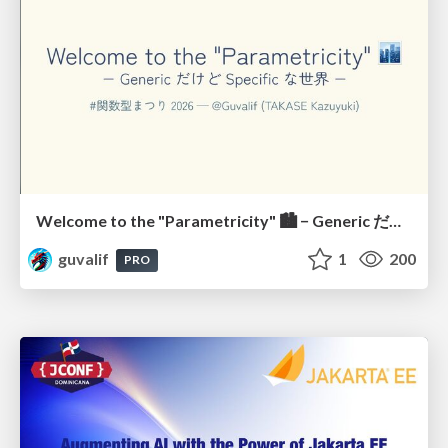
Welcome to the "Parametricity" 🏙️ − Generic だけど Specific な世界 −
guvalif
1
200
PRO