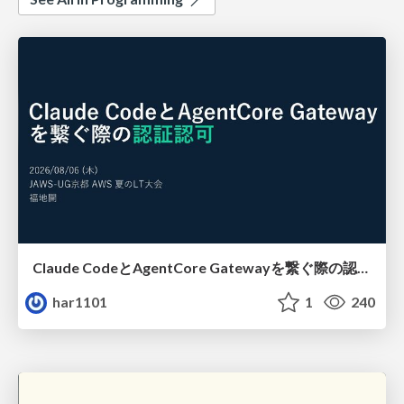
Claude CodeとAgentCore Gatewayを繋ぐ際の認証認可 / Authentication and authorization when connecting Claude Code with AgentCore Gateway
har1101
1
240