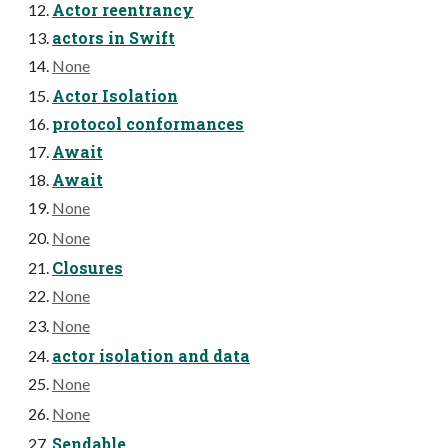
Actor reentrancy
actors in Swift
None
Actor Isolation
protocol conformances
Await
Await
None
None
Closures
None
None
actor isolation and data
None
None
Sendable