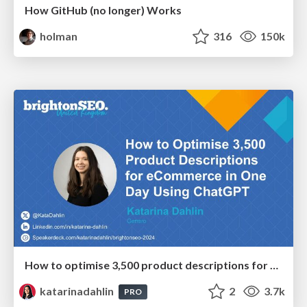
How GitHub (no longer) Works
holman
316
150k
How to optimise 3,500 product descriptions for ecommerce in one day using ChatGPT
katarinadahlin
2
3.7k
PRO