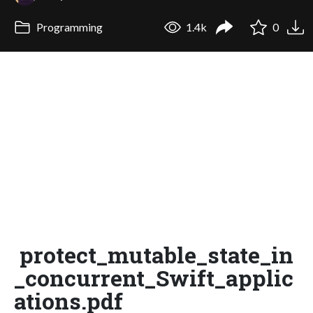
Programming
1.4k
0
protect_mutable_state_in
_concurrent_Swift_applic
ations.pdf