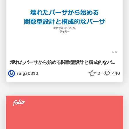
壊れたパーサから始める関数型設計と構成的なパーサ #fp_matsuri
raiga0310
2
440