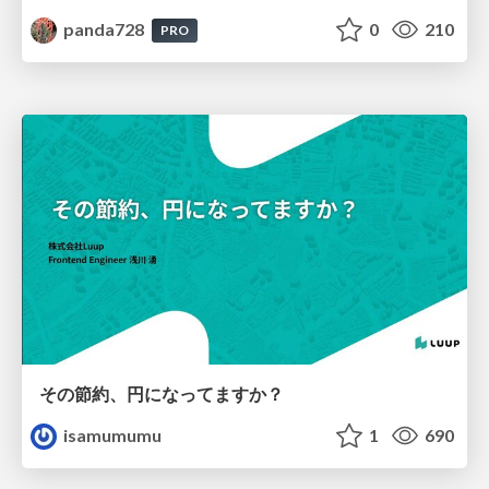
panda728
0
210
PRO
その節約、円になってますか？
isamumumu
1
690