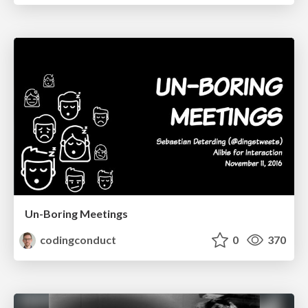
Un-Boring Meetings
codingconduct
0
370