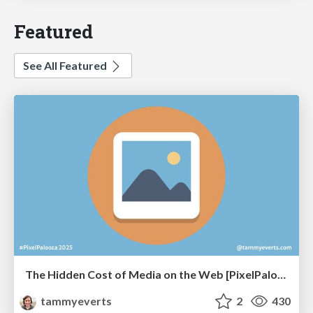
Featured
See All Featured
The Hidden Cost of Media on the Web [PixelPalooza 2025]
tammyeverts
2
430