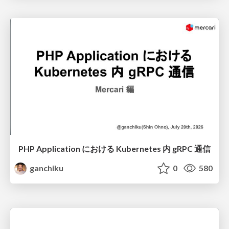
PHP Application における Kubernetes 内 gRPC 通信
ganchiku
0
580