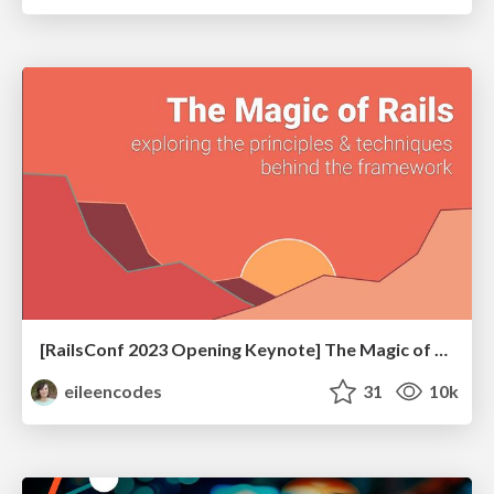
[RailsConf 2023 Opening Keynote] The Magic of Rails
eileencodes
31
10k