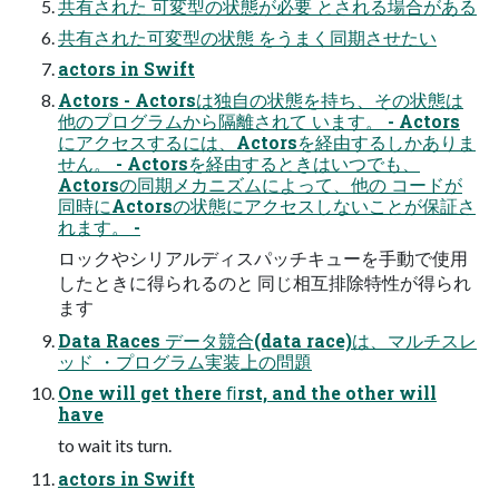
共有された 可変型の状態が必要 とされる場合がある
共有された可変型の状態 をうまく同期させたい
actors in Swift
Actors - Actorsは独自の状態を持ち、その状態は
他のプログラムから隔離されて います。 - Actors
にアクセスするには、Actorsを経由するしかありま
せん。 - Actorsを経由するときはいつでも、
Actorsの同期メカニズムによって、他の コードが
同時にActorsの状態にアクセスしないことが保証さ
れます。 -
ロックやシリアルディスパッチキューを手動で使用
したときに得られるのと 同じ相互排除特性が得られ
ます
Data Races データ競合(data race)は、マルチスレ
ッド ・プログラム実装上の問題
One will get there ﬁrst, and the other will
have
to wait its turn.
actors in Swift