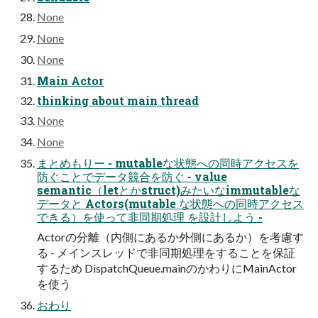
None
None
None
Main Actor
thinking about main thread
None
None
まとめもりー - mutableな状態への同時アクセスを
防ぐことでデータ競合を防ぐ - value
semantic（letとかstruct)みたいなimmutableな
データと Actors(mutable な状態への同時アクセス
できる）を使って非同期処理 を設計しよう -
Actorの分離（内側にあるか外側にあるか）を考慮す
る - メインスレッドで非同期処理をすることを保証
するため DispatchQueue.mainのかわりにMainActor
を使う
おわり