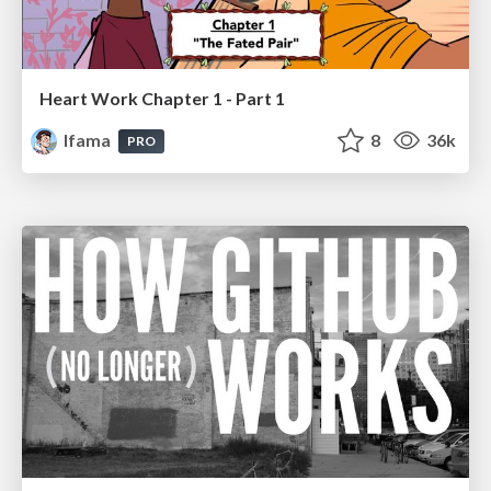
Heart Work Chapter 1 - Part 1
lfama
8
36k
PRO