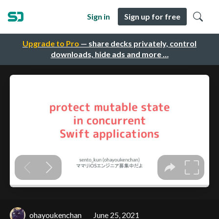
Sign in
Sign up for free
Upgrade to Pro
— share decks privately, control
downloads, hide ads and more …
ohayoukenchan
June 25, 2021