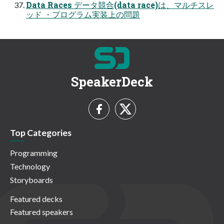
Data Races データ競合(data race)は、マルチスレ
ッド ・プログラム実装上の問題
SpeakerDeck
Top Categories
Programming
Technology
Storyboards
Featured decks
Featured speakers