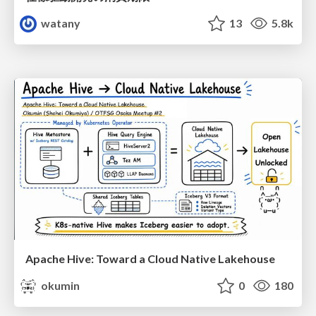
watany
13
5.8k
Apache Hive: Toward a Cloud Native Lakehouse
okumin
0
180