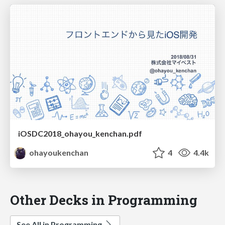
iOSDC2018_ohayou_kenchan.pdf
ohayoukenchan
4
4.4k
Other Decks in Programming
See All in Programming