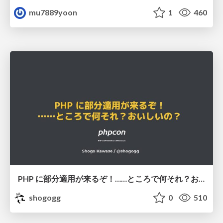
mu7889yoon
1
460
PHP に部分適用が来るぞ！……ところで何それ？おいしいの？ #phpcon / phpcon-2026
shogogg
0
510