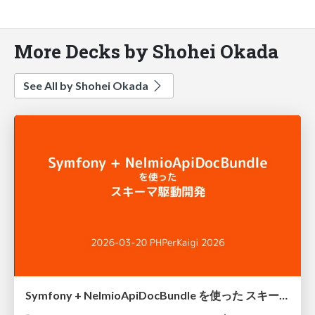
More Decks by Shohei Okada
See All by Shohei Okada
Symfony + NelmioApiDocBundle を使った スキーマ駆動開発 / Schema Driven Development with NelmioApiDocBundle