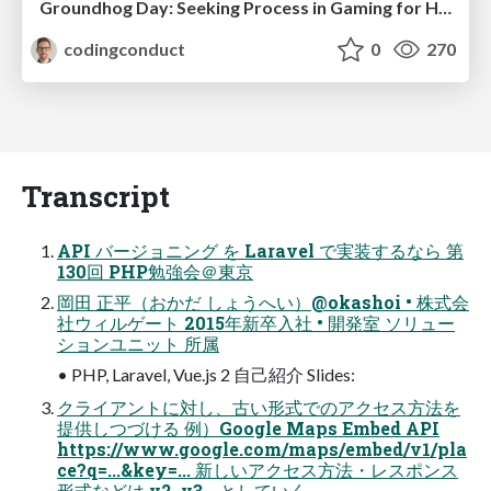
Groundhog Day: Seeking Process in Gaming for Health
codingconduct
0
270
Transcript
API バージョニング を Laravel で実装するなら 第
130回 PHP勉強会＠東京
岡田 正平（おかだ しょうへい）@okashoi • 株式会
社ウィルゲート 2015年新卒入社 • 開発室 ソリュー
ションユニット 所属
• PHP, Laravel, Vue.js 2 自己紹介 Slides:
クライアントに対し、古い形式でのアクセス方法を
提供しつづける 例）Google Maps Embed API
https://www.google.com/maps/embed/v1/pla
ce?q=...&key=... 新しいアクセス方法・レスポンス
形式などは v2, v3… としていく