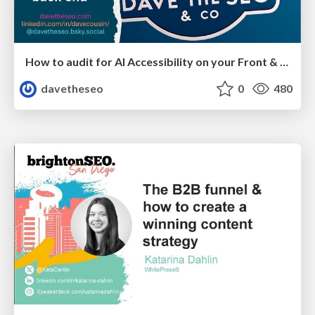
How to audit for AI Accessibility on your Front & Back End
davetheseo
0
480