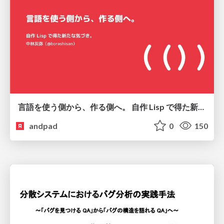
言語を使う側から、作る側へ。 自作 Lisp で得た新たな気づき。
andpad
0
150