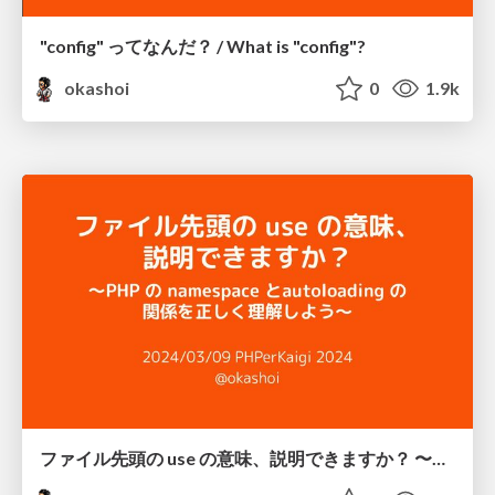
"config" ってなんだ？ / What is "config"?
okashoi
0
1.9k
ファイル先頭の use の意味、説明できますか？ 〜PHP の namespace と autoloading の関係を正しく理解しよう〜 / namespace and autoloading in php