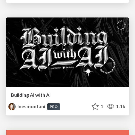
Building AI with AI
inesmontani
1
1.1k
PRO