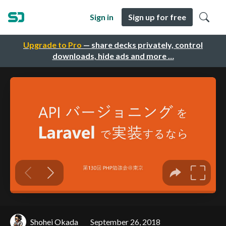
Sign in
Sign up for free
Upgrade to Pro
— share decks privately, control
downloads, hide ads and more …
Shohei Okada
September 26, 2018