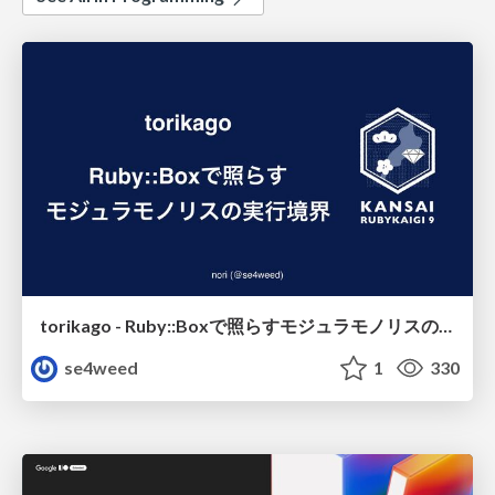
torikago - Ruby::Boxで照らすモジュラモノリスの実行境界
se4weed
1
330