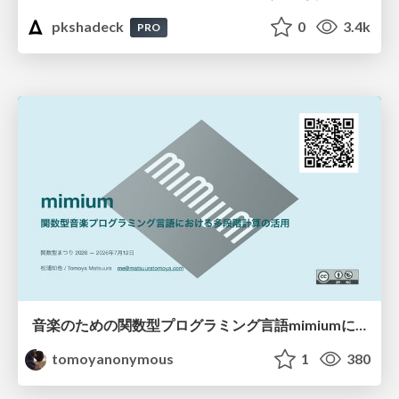
pkshadeck
0
3.4k
PRO
音楽のための関数型プログラミング言語mimiumにおける多段階計算の活用
tomoyanonymous
1
380