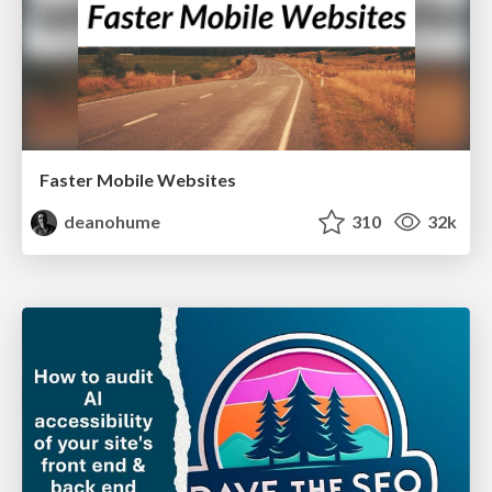
Faster Mobile Websites
deanohume
310
32k