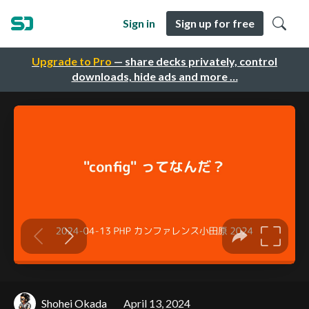
Sign in
Sign up for free
Upgrade to Pro
— share decks privately, control
downloads, hide ads and more …
Shohei Okada
April 13, 2024