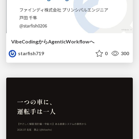
VibeCodingからAgenticWorkflowへ
starfish719
0
300