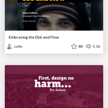
Embracing the Ebb and Flow
colly
88
5.1k