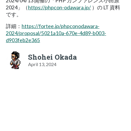
2024/04/13 開催の「PHP カンファレンス小田原
2024」（
https://phpcon-odawara.jp/
）の LT 資料
です。
詳細：
https://fortee.jp/phpconodawara-
2024/proposal/5021a10a-670e-4d89-b003-
d903feb2e365
Shohei Okada
April 13, 2024