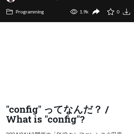
Programming
1.9k
0
"config" ってなんだ？ /
What is "config"?