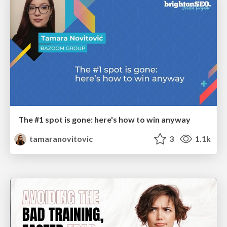
The #1 spot is gone: here's how to win anyway
tamaranovitovic
3
1.1k