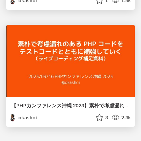
okashoi
1
1.5k
【PHPカンファレンス沖縄 2023】素朴で考慮漏れのある PHP コードをテストコードとともに補強していく（ライブコーディング補足資料） / #phpcon_okinawa 2023 livecoding supplementary material
okashoi
3
2.3k