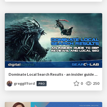
Dominate Local Search Results - an insider guide to GBP, reviews, and Local SEO
greggifford
0
250
PRO