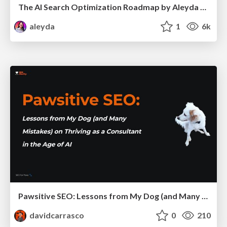
The AI Search Optimization Roadmap by Aleyda Solis
aleyda
1
6k
Pawsitive SEO: Lessons from My Dog (and Many Mistakes) on Thriving as a Consultant in the Age of AI
davidcarrasco
0
210