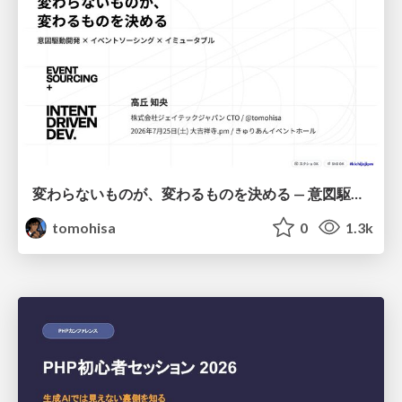
変わらないものが、変わるものを決める — 意図駆動開発 × イベントソーシング × イミュータブル | What Doesn't Change Decides What Can — IDD × Event Sourcing × Immutability
tomohisa
0
1.3k