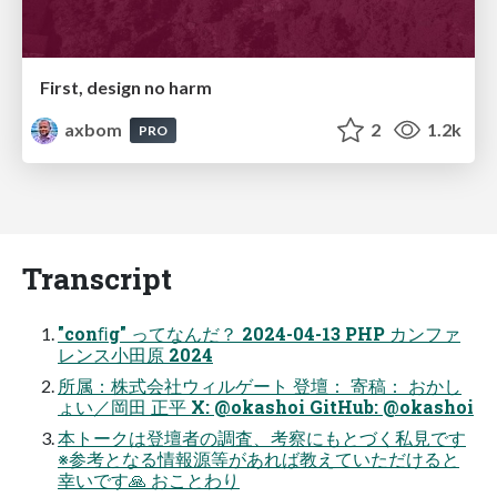
First, design no harm
axbom
2
1.2k
PRO
Transcript
"conﬁg" ってなんだ？ 2024-04-13 PHP カンファ
レンス小田原 2024
所属：株式会社ウィルゲート 登壇： 寄稿： おかし
ょい／岡田 正平 X: @okashoi GitHub: @okashoi
本トークは登壇者の調査、考察にもとづく私見です
※参考となる情報源等があれば教えていただけると
幸いです🙏 おことわり