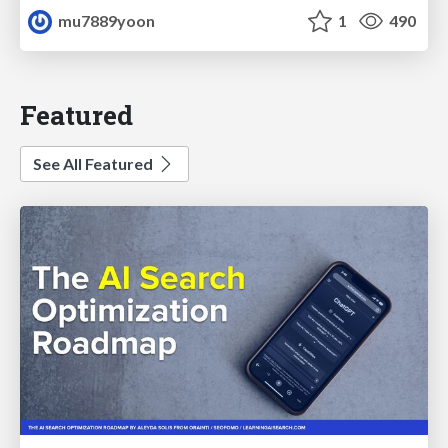
mu7889yoon
1
490
Featured
See All Featured