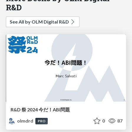
R&D
See All by OLM Digital R&D
R&D 祭 2024 今だ！ABI問題
olmdrd
0
87
PRO