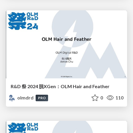
R&D 祭 2024 脱XGen：OLM Hair and Feather
olmdrd
0
110
PRO