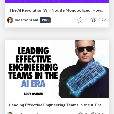
The AI Revolution Will Not Be Monopolized: How open-source beats economies of scale, even for LLMs
inesmontani
3
3.7k
PRO
Leading Effective Engineering Teams in the AI Era