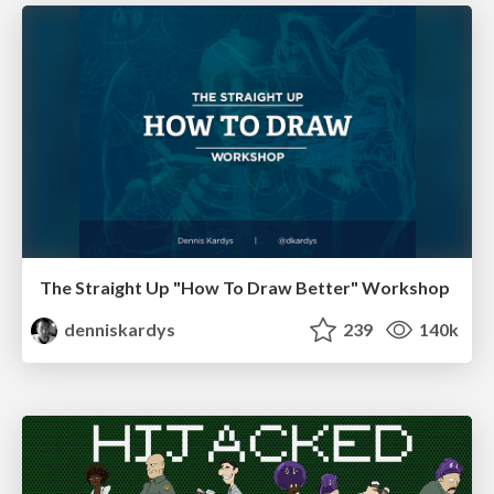
The Straight Up "How To Draw Better" Workshop
denniskardys
239
140k