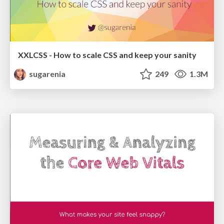
XXLCSS - How to scale CSS and keep your sanity
sugarenia
249
1.3M