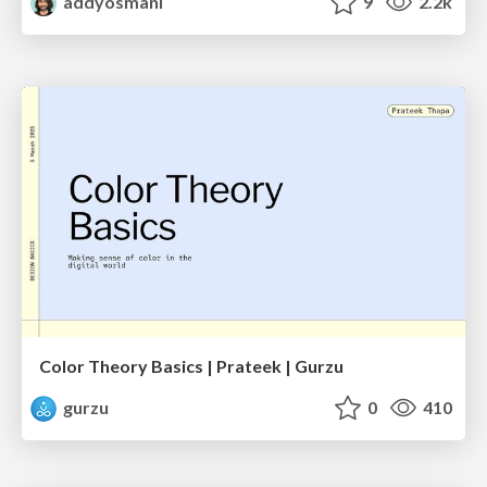
addyosmani
9
2.2k
Color Theory Basics | Prateek | Gurzu
gurzu
0
410