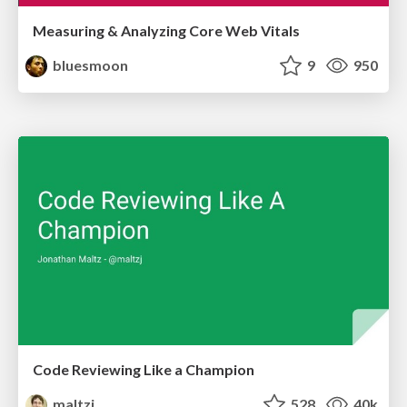
Measuring & Analyzing Core Web Vitals
bluesmoon
9
950
Code Reviewing Like a Champion
maltzj
528
40k