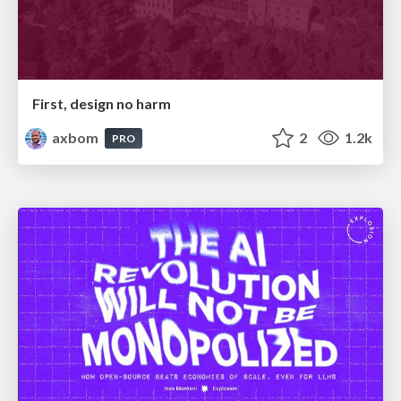
First, design no harm
axbom
2
1.2k
PRO