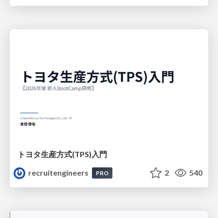
トヨタ⽣産⽅式(TPS)⼊⾨
recruitengineers
2
540
PRO