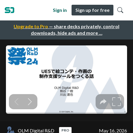
Sign in
Sign up for free
Upgrade to Pro
— share decks privately, control
downloads, hide ads and more …
OLM Digital R&D
May 16, 2026
PRO