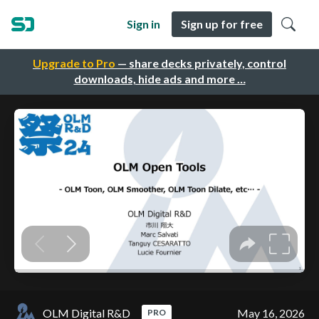
Sign in
Sign up for free
Upgrade to Pro
— share decks privately, control
downloads, hide ads and more …
OLM Digital R&D
May 16, 2026
PRO