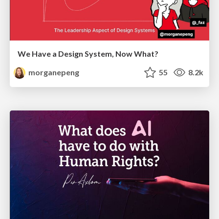
We Have a Design System, Now What?
morganepeng
55
8.2k