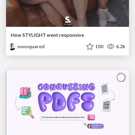
How STYLIGHT went responsive
nonsquared
100
6.2k