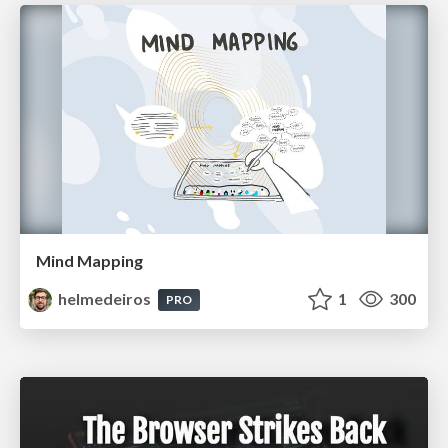
Mind Mapping
helmedeiros
1
300
PRO