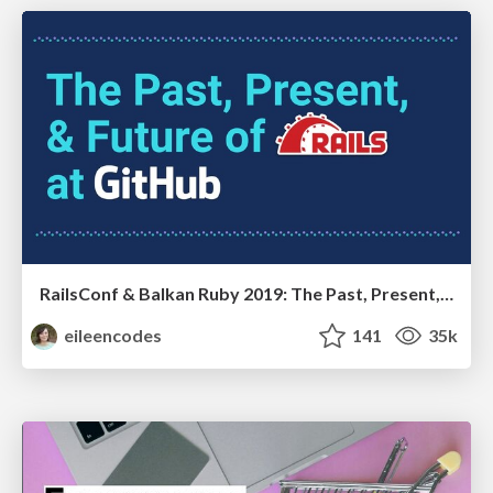
RailsConf & Balkan Ruby 2019: The Past, Present, and Future of Rails at GitHub
eileencodes
141
35k