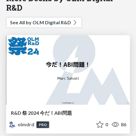
R&D
See All by OLM Digital R&D
R&D 祭 2024 今だ！ABI問題
olmdrd
0
86
PRO