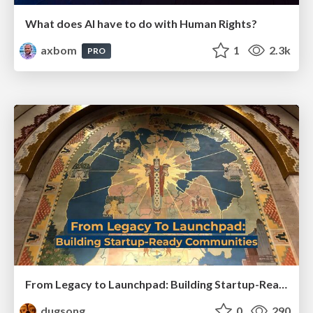
What does AI have to do with Human Rights?
axbom
1
2.3k
PRO
From Legacy to Launchpad: Building Startup-Ready Communities
dugsong
0
290