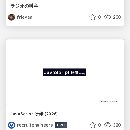
ラジオの科学
frievea
0
230
JavaScript 研修 (2026)
recruitengineers
0
320
PRO