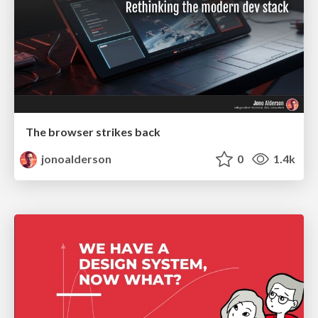
The browser strikes back
jonoalderson
0
1.4k