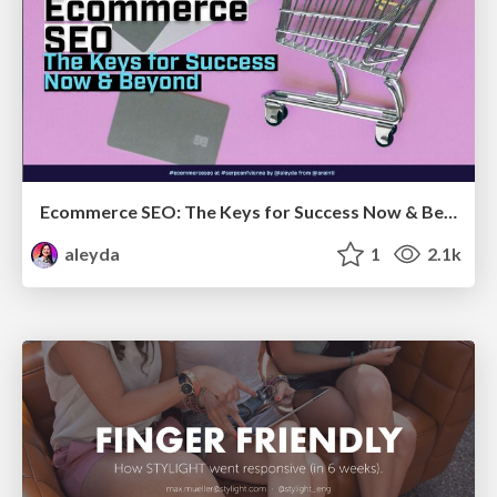
Ecommerce SEO: The Keys for Success Now & Beyond - #SERPConf2024
aleyda
1
2.1k