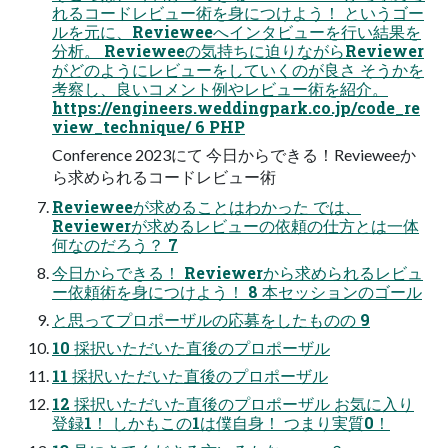
れるコードレビュー術を身につけよう！ というゴー
ルを元に、Revieweeへインタビューを行い結果を
分析。 Revieweeの気持ちに迫りながらReviewer
がどのようにレビューをしていくのが良さ そうかを
考察し、良いコメント例やレビュー術を紹介。
https://engineers.weddingpark.co.jp/code_re
view_technique/ 6 PHP
Conference 2023にて 今日からできる！Revieweeか
ら求められるコードレビュー術
Revieweeが求めることはわかった では、
Reviewerが求めるレビューの依頼の仕方とは一体
何なのだろう？ 7
今日からできる！ Reviewerから求められるレビュ
ー依頼術を身につけよう！ 8 本セッションのゴール
と思ってプロポーザルの応募をしたものの 9
10 採択いただいた直後のプロポーザル
11 採択いただいた直後のプロポーザル
12 採択いただいた直後のプロポーザル お気に入り
登録1！ しかもこの1は僕自身！ つまり実質0！