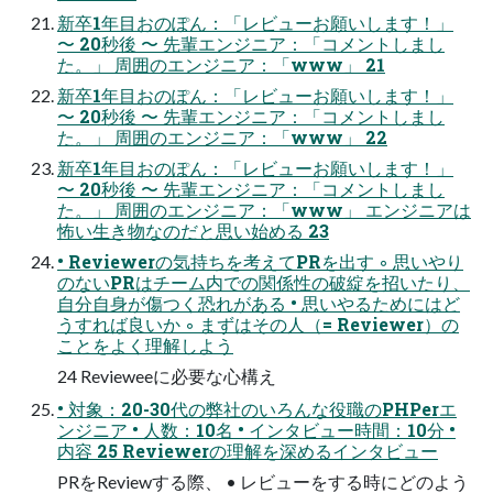
新卒1年目おのぽん：「レビューお願いします！」
〜 20秒後 〜 先輩エンジニア：「コメントしまし
た。」 周囲のエンジニア：「www」 21
新卒1年目おのぽん：「レビューお願いします！」
〜 20秒後 〜 先輩エンジニア：「コメントしまし
た。」 周囲のエンジニア：「www」 22
新卒1年目おのぽん：「レビューお願いします！」
〜 20秒後 〜 先輩エンジニア：「コメントしまし
た。」 周囲のエンジニア：「www」 エンジニアは
怖い生き物なのだと思い始める 23
• Reviewerの気持ちを考えてPRを出す ◦ 思いやり
のないPRはチーム内での関係性の破綻を招いたり、
自分自身が傷つく恐れがある • 思いやるためにはど
うすれば良いか ◦ まずはその人（= Reviewer）の
ことをよく理解しよう
24 Revieweeに必要な心構え
• 対象：20-30代の弊社のいろんな役職のPHPerエ
ンジニア • 人数：10名 • インタビュー時間：10分 •
内容 25 Reviewerの理解を深めるインタビュー
PRをReviewする際、 • レビューをする時にどのよう