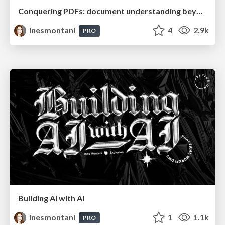
Conquering PDFs: document understanding beyond plain text
inesmontani
4
2.9k
PRO
Building AI with AI
inesmontani
1
1.1k
PRO