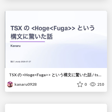
TSX の <Hoge<Fuga>> という構文に驚いた話 / tsx-type-argument-syntax
kanaru0928
0
210