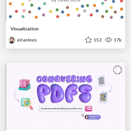
Visualization
eitanlees
152
17k