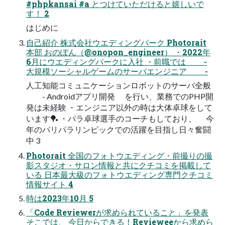
#phpkansai #a とつけていただけると嬉しいで
す！ 2
はじめに
自己紹介 株式会社ウエディングパーク Photorait
本部 おのぽん（@onopon_engineer） ・2022年
6月にウエディングパークに入社 ・前職では -
大規模ソーシャルゲームのサーバエンジニア -
人工知能コミュニケーションロボットのサーバ全般
- Androidアプリ開発 を行い、業務でのPHP開
発は未経験 ・エンジニア以外の時は大体卓球をして
います🏓 ・パラ卓球選手のコーチもしており、 今
年のパリパラリンピックでの活躍を目指し日々奮闘
中 3
Photorait 全国のフォトウエディング・前撮りの撮
影スタジオ・サロン情報と共にクチコミを掲載して
いる 日本最大級のフォトウエディング専門クチコミ
情報サイト 4
時は2023年10月 5
「Code Reviewerが求められていること」を発表
そこでは、 今日からできる！Revieweeから求めら