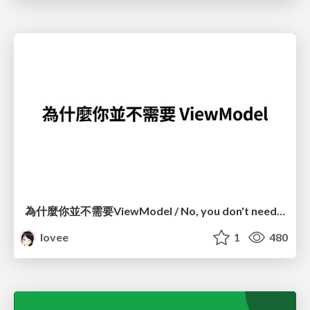
為什麼你並不需要ViewModel / No, you don't need a ViewModel
lovee
1
480