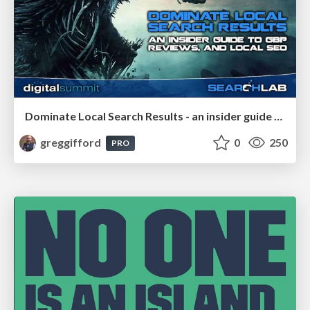
Dominate Local Search Results - an insider guide to GBP, reviews, and Local SEO
greggifford
0
250
PRO