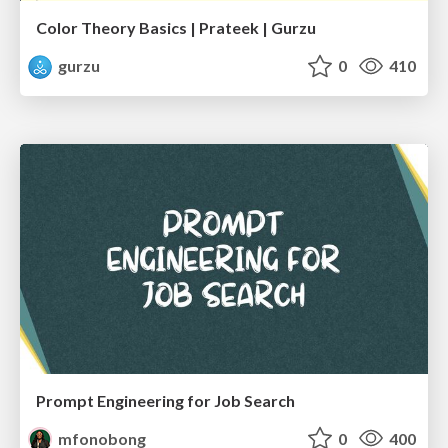
Color Theory Basics | Prateek | Gurzu
gurzu
0
410
Prompt Engineering for Job Search
mfonobong
0
400