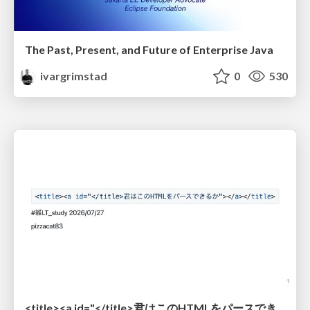
The Past, Present, and Future of Enterprise Java
ivargrimstad
0
530
<title><a id="</title>君はこのHTMLをパースできるか"></a></title> #雑LT_study