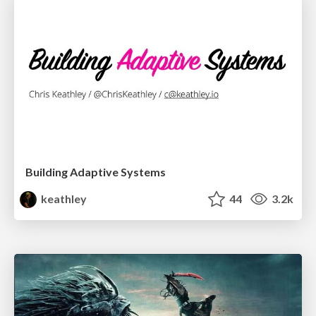
Building Adaptive Systems
keathley
44
3.2k