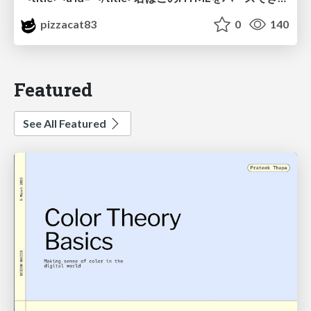
pizzacat83
0
140
Featured
See All Featured