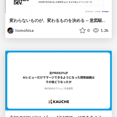
変わらないものが、変わるものを決める — 意図駆動開発 × イベントソーシング × イミュータブル | What Doesn't Change Decides What Can — IDD × Event Sourcing × Immutability
tomohisa
0
1.2k