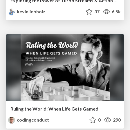
Exploring the Power of Turbo Streams & Action Cable | RailsConf2023
kevinliebholz
37
6.5k
Ruling the World: When Life Gets Gamed
codingconduct
0
290