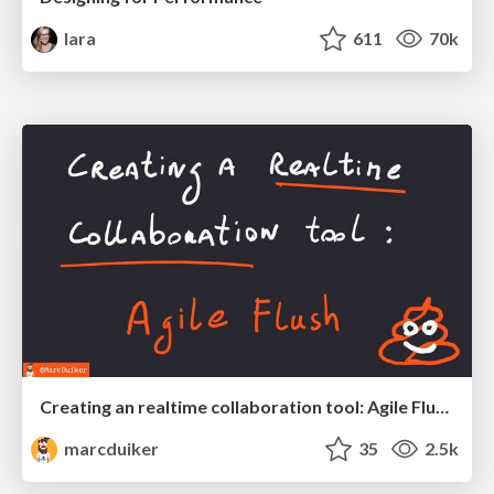
lara
611
70k
Creating an realtime collaboration tool: Agile Flush - .NET Oxford
marcduiker
35
2.5k