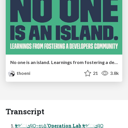
No one is an island. Learnings from fostering a developers community.
thoeni
21
3.8k
Transcript
ӡ༻ઃܭϥϘ߹ಉձࣾ Operation Lab ӡ༻ઃܭϥϘ