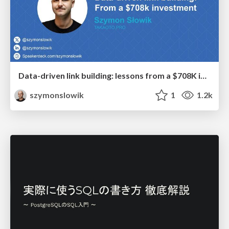
Data-driven link building: lessons from a $708K investment (BrightonSEO talk)
szymonslowik
1
1.2k