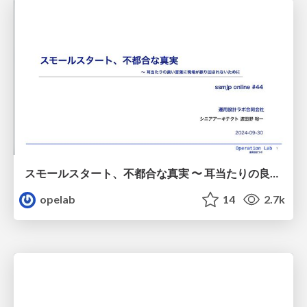
スモールスタート、不都合な真実 〜 耳当たりの良い言葉に現場が振り回されないために/20240930-ssmjp-small-start
opelab
14
2.7k