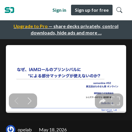
Sign in
Sign up for free
Upgrade to Pro
— share decks privately, control
downloads, hide ads and more …
opelab
May 18, 2026