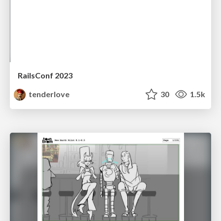
RailsConf 2023
tenderlove
30
1.5k