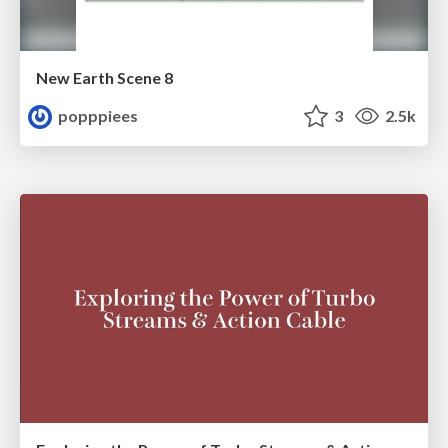
New Earth Scene 8
popppiees
3
2.5k