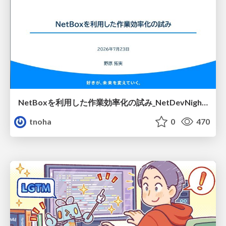
NetBoxを利用した作業効率化の試み_NetDevNight4
tnoha
0
470