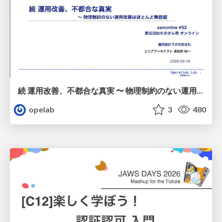
続 運用改善、不都合な真実 〜 物理制約のない運用改善はほとんど無価値 / 20260518-ssmjp-kaizen-no-value-without-physical-constraints
opelab
3
480