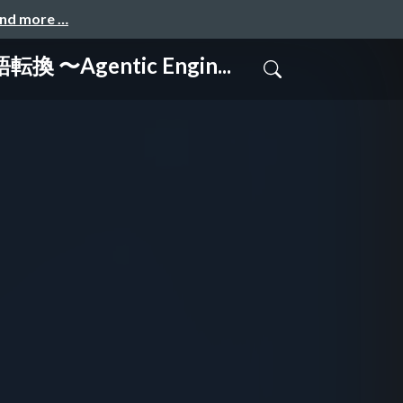
and more …
entic Engin...