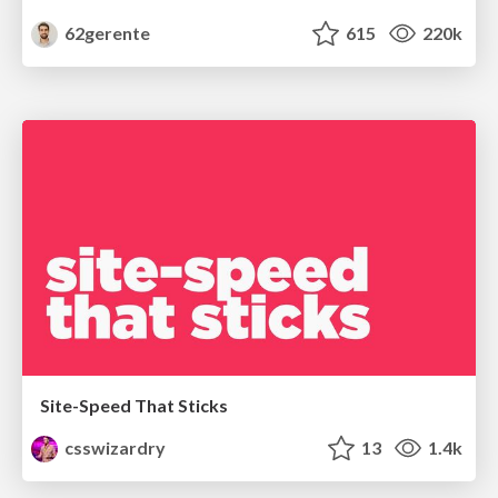
62gerente
615
220k
Site-Speed That Sticks
csswizardry
13
1.4k