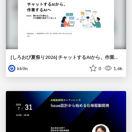
[しろおび夏祭り2026] チャットするAIから、作業するAIへ - 使われ方の変化と、その裏側で起きていること
kk0n
0
1.6k