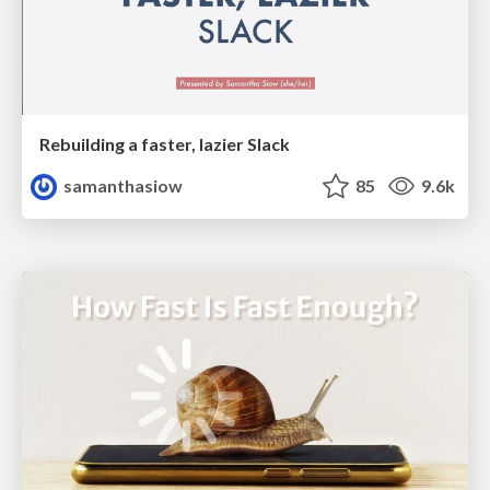
Rebuilding a faster, lazier Slack
samanthasiow
85
9.6k