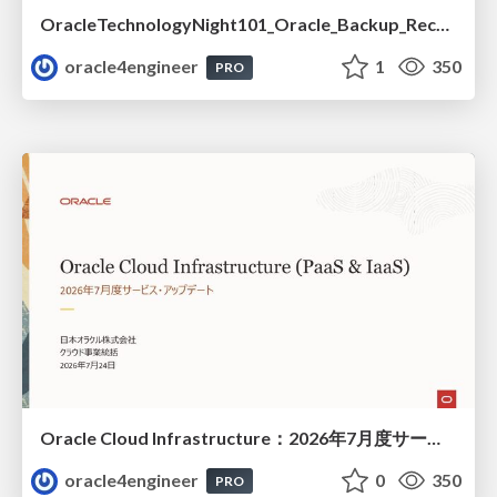
OracleTechnologyNight101_Oracle_Backup_Recovery_Strategy_from_REDO_UNDO
oracle4engineer
1
350
PRO
Oracle Cloud Infrastructure：2026年7月度サービス・アップデート
oracle4engineer
0
350
PRO