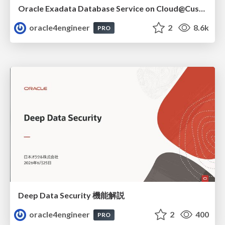
Oracle Exadata Database Service on Cloud@Customer X11M (ExaDB-C@C) サービス概要
oracle4engineer
2
8.6k
PRO
Deep Data Security 機能解説
oracle4engineer
2
400
PRO