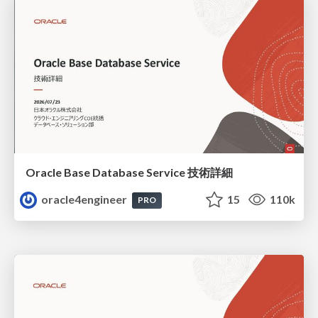
Oracle Base Database Service 技術詳細
oracle4engineer
15
110k
PRO