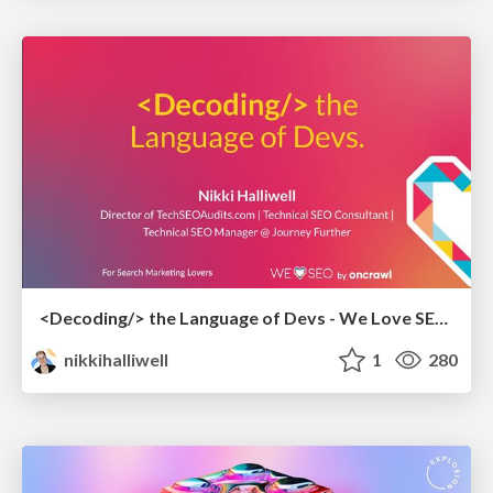
<Decoding/> the Language of Devs - We Love SEO 2024
nikkihalliwell
1
280