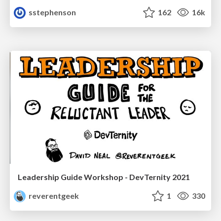
sstephenson
162
16k
Leadership Guide Workshop - DevTernity 2021
reverentgeek
1
330