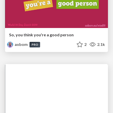
So, you think you're a good person
axbom
2
2.1k
PRO