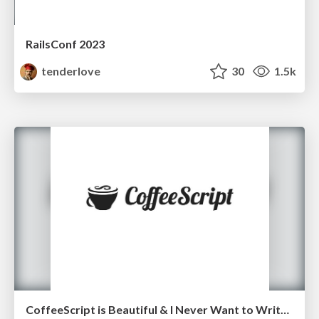
RailsConf 2023
tenderlove
30
1.5k
CoffeeScript is Beautiful & I Never Want to Write Plain JavaScript Again