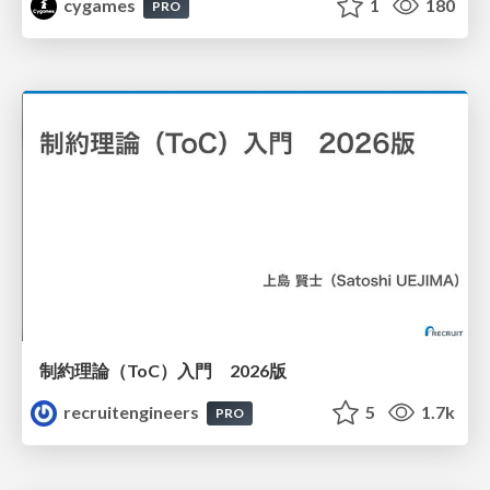
cygames
1
180
PRO
制約理論（ToC）入門 2026版
recruitengineers
5
1.7k
PRO