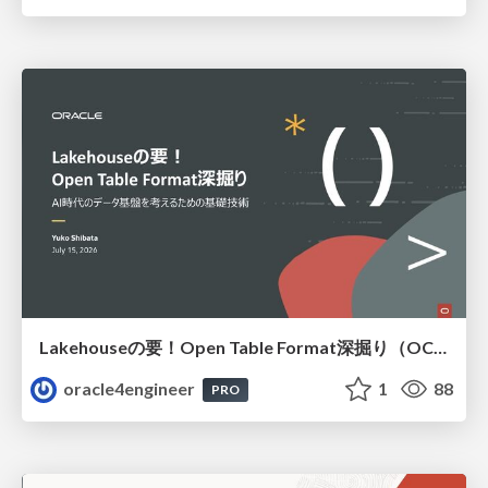
Lakehouseの要！Open Table Format深掘り（OCHaCafe Season 11 #6）
oracle4engineer
1
88
PRO