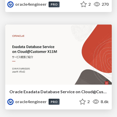
oracle4engineer
2
270
PRO
Oracle Exadata Database Service on Cloud@Customer X11M (ExaDB-C@C) サービス概要
oracle4engineer
2
8.6k
PRO