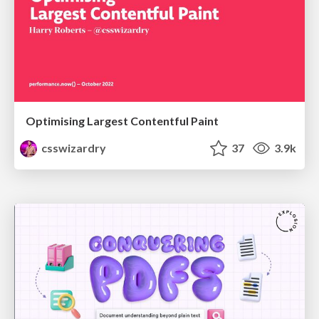
Optimising Largest Contentful Paint
csswizardry
37
3.9k