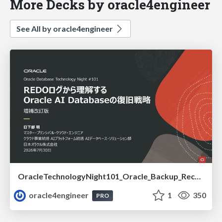
More Decks by oracle4engineer
See All by oracle4engineer
OracleTechnologyNight101_Oracle_Backup_Recovery_Strategy_from_REDO_UNDO
oracle4engineer
1
350
PRO