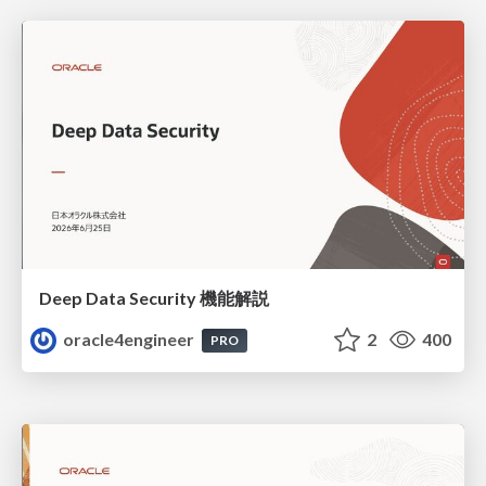
Deep Data Security 機能解説
oracle4engineer
2
400
PRO