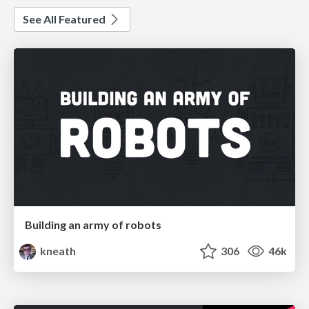
See All Featured
Building an army of robots
kneath
306
46k