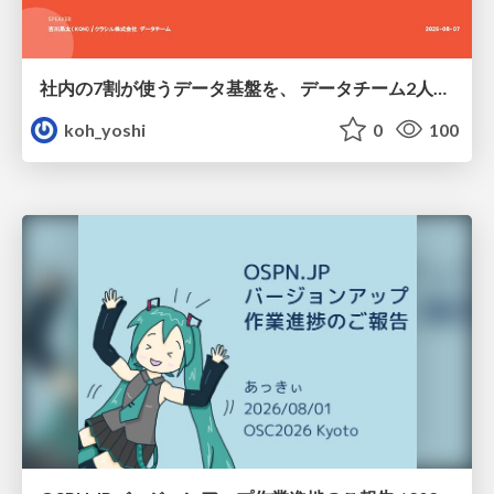
社内の7割が使うデータ基盤を、 データチーム2人で回すためにやったこと
koh_yoshi
0
100