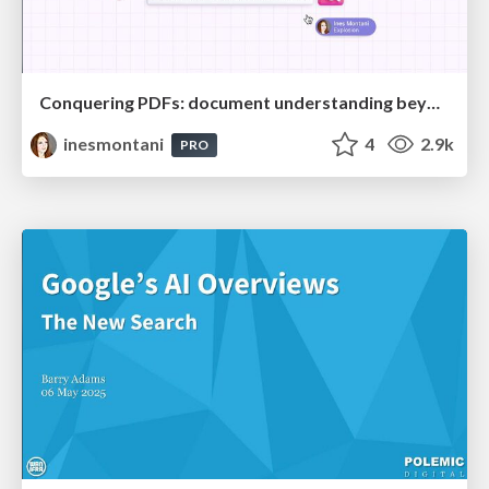
Conquering PDFs: document understanding beyond plain text
inesmontani
4
2.9k
PRO