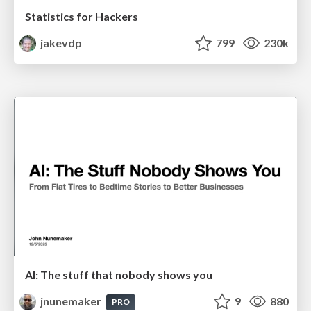
Statistics for Hackers
jakevdp
799
230k
AI: The stuff that nobody shows you
jnunemaker
9
880
PRO