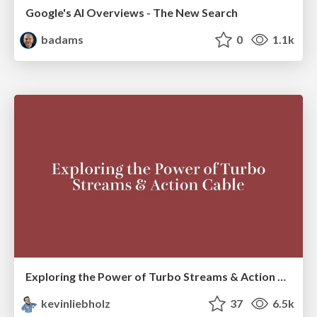
Google's AI Overviews - The New Search
badams
0
1.1k
Exploring the Power of Turbo Streams & Action Cable | RailsConf2023
kevinliebholz
37
6.5k