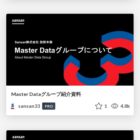
Master Dataグループ紹介資料
sansan33
1
4.8k
PRO