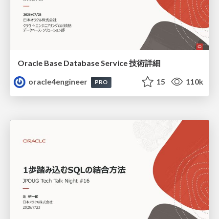
Oracle Base Database Service 技術詳細
oracle4engineer
15
110k
PRO