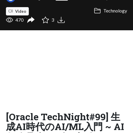
Technology
Video
470
3
[Oracle TechNight#99] 生
成AI時代のAI/ML入門 ~ AI