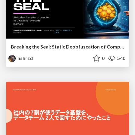
Breaking the Seal: Static Deobfuscation of Compiled V8 JavaScript Bytecode Malware
hshrzd
0
540