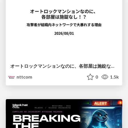
オートロックマンションなのに、各部屋は施錠なし！？ 攻撃者が組織内ネットワークで大暴れする理由 / The Front Door Is Locked, but the Rooms Are Wide Open: Why Attackers Move Freely Inside Enterprise Networks
nttcom
0
1.5k