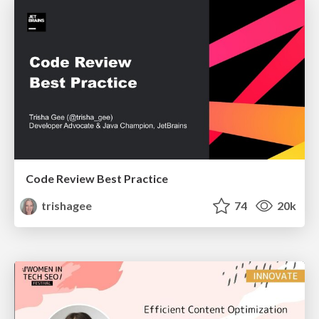
Code Review Best Practice
trishagee
74
20k