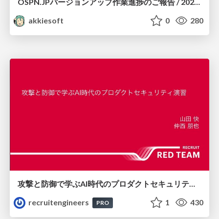
OSPN.JPバージョンアップ作業進捗のご報告 / 20260801-osc26kyoto
akkiesoft
0
280
攻撃と防御で学ぶAI時代のプロダクトセキュリティ演習
recruitengineers
1
430
PRO