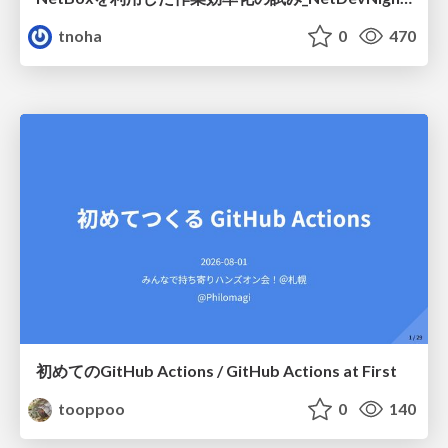
tnoha
0
470
初めてのGitHub Actions / GitHub Actions at First
tooppoo
0
140