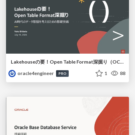
Lakehouseの要！Open Table Format深掘り（OCHaCafe Season 11 #6）
oracle4engineer
1
88
PRO