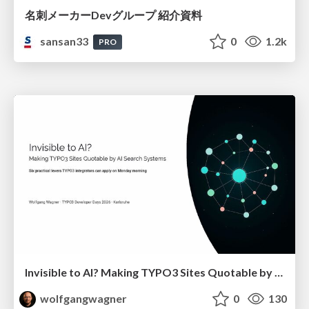
名刺メーカーDevグループ 紹介資料
sansan33
0
1.2k
PRO
Invisible to AI? Making TYPO3 Sites Quotable by AI Search Systems
wolfgangwagner
0
130