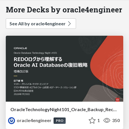
More Decks by oracle4engineer
See All by oracle4engineer
OracleTechnologyNight101_Oracle_Backup_Recovery_Strategy_from_REDO_UNDO
oracle4engineer
1
350
PRO