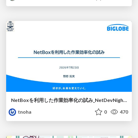
NetBoxを利用した作業効率化の試み_NetDevNight4
tnoha
0
470