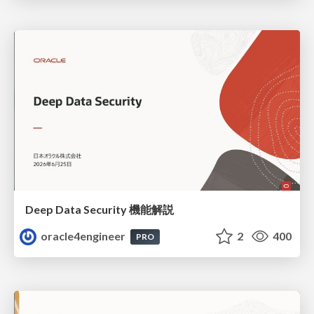
Deep Data Security 機能解説
oracle4engineer
2
400
PRO