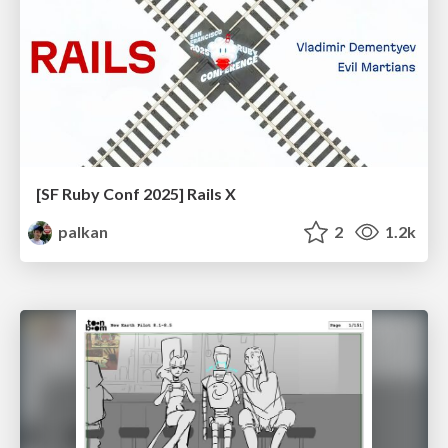
[SF Ruby Conf 2025] Rails X
palkan
2
1.2k