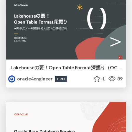
Lakehouseの要！Open Table Format深掘り（OCHaCafe Season 11 #6）
oracle4engineer
1
89
PRO