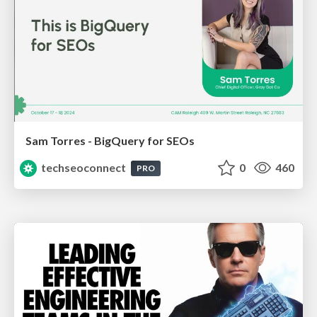
Sam Torres - BigQuery for SEOs
techseoconnect
0
460
PRO