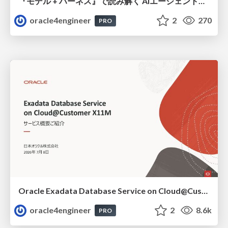
『モデル + ハーネス』で読み解く AIエージェント入門
oracle4engineer
2
270
PRO
Oracle Exadata Database Service on Cloud@Customer X11M (ExaDB-C@C) サービス概要
oracle4engineer
2
8.6k
PRO