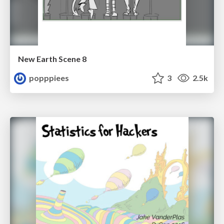
New Earth Scene 8
popppiees
3
2.5k