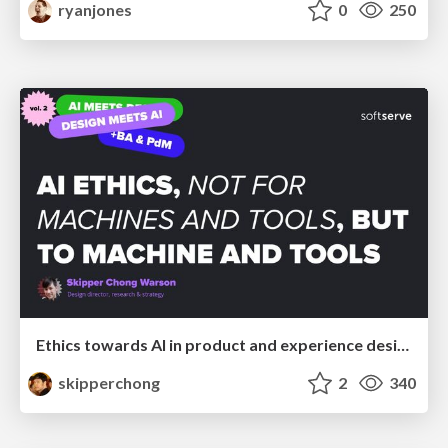
ryanjones
0
250
Ethics towards AI in product and experience design
skipperchong
2
340