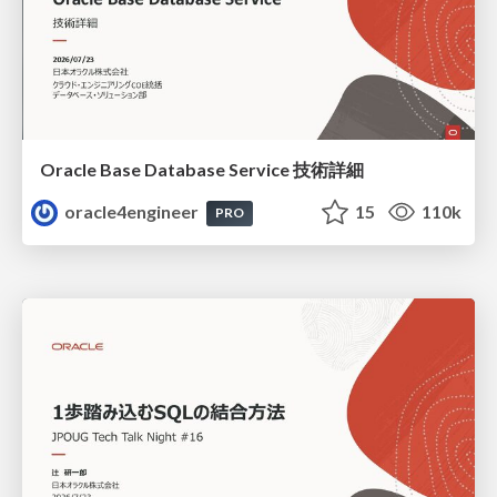
Oracle Base Database Service 技術詳細
oracle4engineer
15
110k
PRO