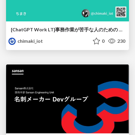
[ChatGPT Work LT]事務作業が苦手な人のための バックオフィスの「半」自動化
chimaki_iot
0
230