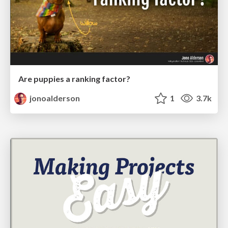
Are puppies a ranking factor?
jonoalderson
1
3.7k