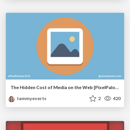
The Hidden Cost of Media on the Web [PixelPalooza 2025]
tammyeverts
2
420