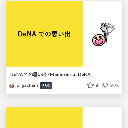
DeNA での思い出 / Memories at DeNA
orgachem
8
3.7k
PRO