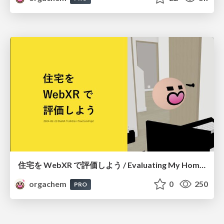
住宅を WebXR で評価しよう / Evaluating My Home by WebXR
orgachem
0
250
PRO