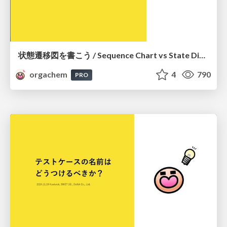
状態遷移図を書こう / Sequence Chart vs State Diagram
orgachem
4
790
PRO