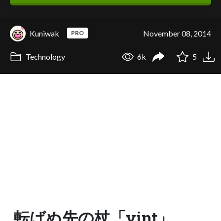
Kuniwak
November 08, 2014
PRO
Technology
6k
5
転ばぬ先の杖「vint」