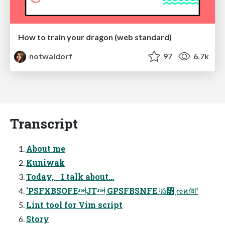
How to train your dragon (web standard)
notwaldorf
97
6.7k
Transcript
About me
Kuniwak
Today, I talk about…
'PSFXBSOFEJT GPSFBSNFE ʲస͹͵ઌͷ伺ʳ
Lint tool for Vim script
Story