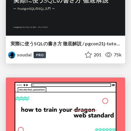
実際に使うSQLの書き方 徹底解説 / pgcon21j-tutorial
soudai
201
75k
PRO