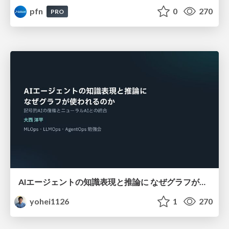
pfn
0
270
PRO
AIエージェントの知識表現と推論に なぜグラフが使われるのか - 記号的AIの復権とニューラルAIとの統合
yohei1126
1
270