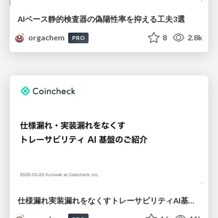
AIベース静的検査器の偽陽性率を抑える工夫3選
orgachem
8
2.8k
PRO
仕様漏れ実装漏れをなくすトレーサビリティAI基盤のご紹介