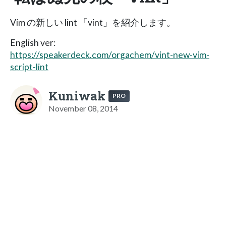
Vim の新しい lint 「vint」を紹介します。
English ver:
https://speakerdeck.com/orgachem/vint-new-vim-
script-lint
Kuniwak
PRO
November 08, 2014