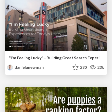
"I'm Feeling Lucky" - Building Great Search Experiences for Today's Users (#IAC19)
danielanewman
230
23k