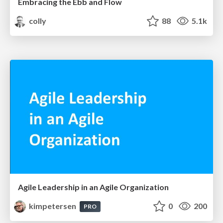
Embracing the Ebb and Flow
colly
88
5.1k
Agile Leadership in an Agile Organization
kimpetersen
0
200
PRO