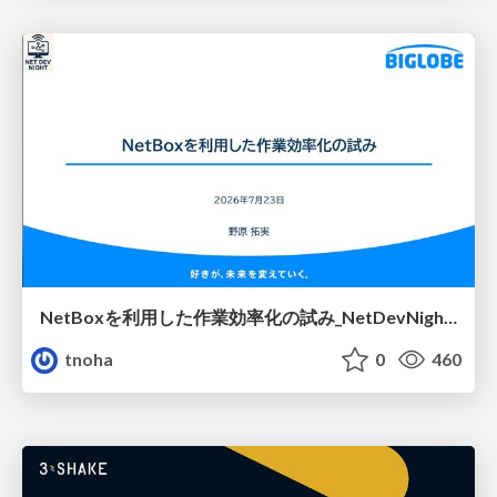
NetBoxを利用した作業効率化の試み_NetDevNight4
tnoha
0
460