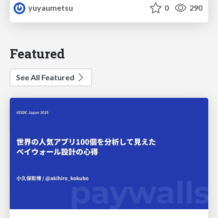
yuyaumetsu
0
290
Featured
See All Featured