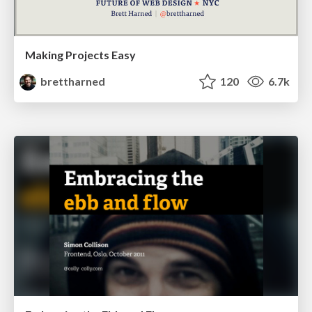
Making Projects Easy
brettharned
120
6.7k