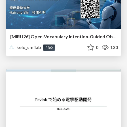
[MIRU26] Open-Vocabulary Intention-Guided Object Detection in Diverse Scenes
keio_smilab
0
130
PRO