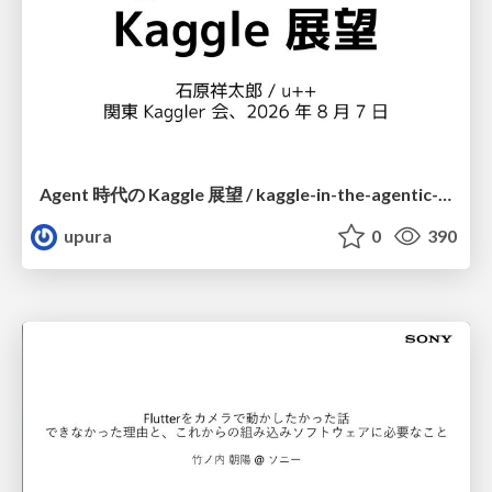
Agent 時代の Kaggle 展望 / kaggle-in-the-agentic-era
upura
0
390