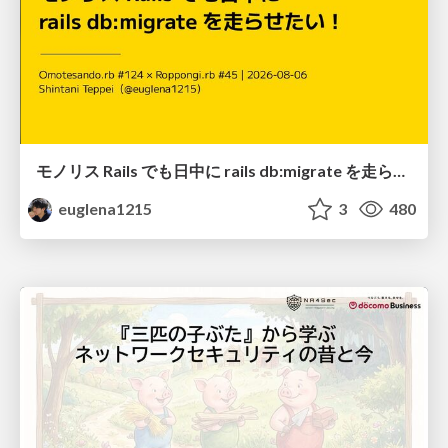
モノリス Rails でも日中に rails db:migrate を走らせたい！ / Daytime rails db:migrate on Monolithic Rails!
euglena1215
3
480