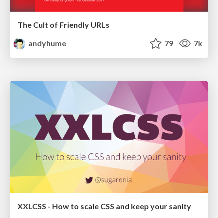
The Cult of Friendly URLs
andyhume
79
7k
XXLCSS - How to scale CSS and keep your sanity