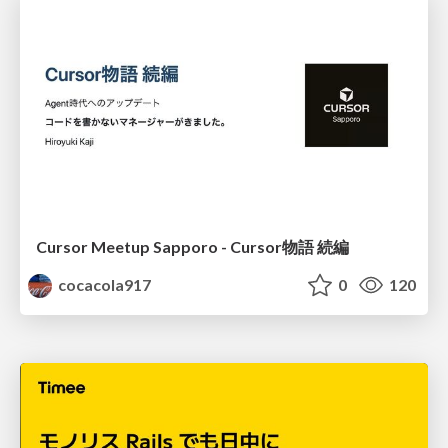
Cursor Meetup Sapporo - Cursor物語 続編
cocacola917
0
120