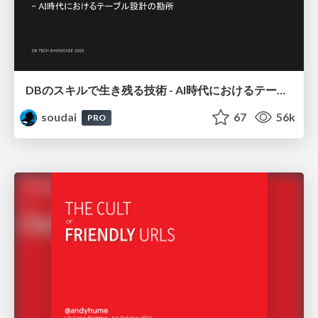
DBのスキルで生き残る技術 - AI時代におけるテーブル設計の勘所
soudai
67
56k
PRO