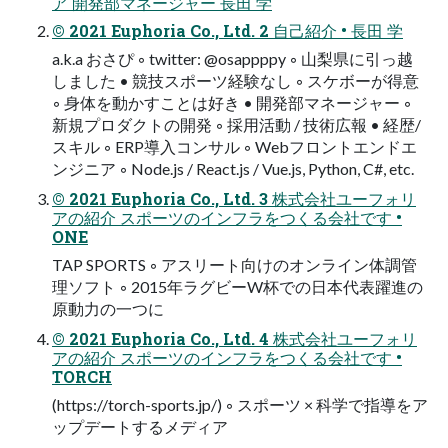
ア 開発部マネージャー 長田 学
© 2021 Euphoria Co., Ltd. 2 自己紹介 • 長田 学
a.k.a おさぴ ◦ twitter: @osappppy ◦ 山梨県に引っ越
しました • 競技スポーツ経験なし ◦ スケボーが得意
◦ 身体を動かすことは好き • 開発部マネージャー ◦
新規プロダクトの開発 ◦ 採用活動 / 技術広報 • 経歴/
スキル ◦ ERP導入コンサル ◦ Webフロントエンドエ
ンジニア ◦ Node.js / React.js / Vue.js, Python, C#, etc.
© 2021 Euphoria Co., Ltd. 3 株式会社ユーフォリ
アの紹介 スポーツのインフラをつくる会社です •
ONE
TAP SPORTS ◦ アスリート向けのオンライン体調管
理ソフト ◦ 2015年ラグビーW杯での日本代表躍進の
原動力の一つに
© 2021 Euphoria Co., Ltd. 4 株式会社ユーフォリ
アの紹介 スポーツのインフラをつくる会社です •
TORCH
(https://torch-sports.jp/) ◦ スポーツ × 科学で指導をア
ップデートするメディア