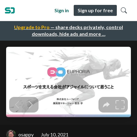
Sign in
Sign up for free
Upgrade to Pro
— share decks privately, control
downloads, hide ads and more …
osappy
July 10, 2021