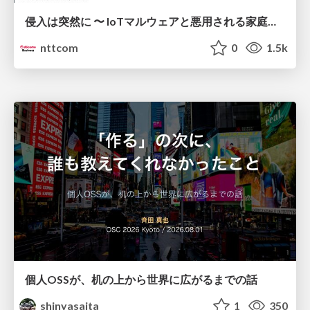
侵入は突然に 〜 IoTマルウェアと悪用される家庭の機器 ～ / When Intrusion Strikes: IoT Malware and the Abuse of Home Devices
nttcom
0
1.5k
個人OSSが、机の上から世界に広がるまでの話
shinyasaita
1
350