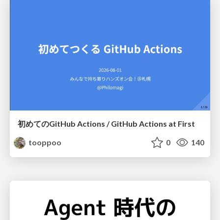
初めてのGitHub Actions / GitHub Actions at First
tooppoo
0
140