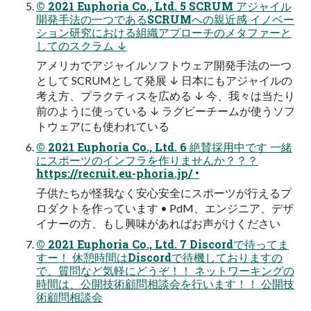
© 2021 Euphoria Co., Ltd. 5 SCRUM アジャイル
開発手法の一つであるSCRUMへの親近感 イノベー
ション研究における組織アプローチのメタファーと
してのスクラム ↓
アメリカでアジャイルソフトウェア開発手法の一つ
として SCRUMとして発展 ↓ 日本にもアジャイルの
考え方、プラクティスを広める ↓ 今、我々は当たり
前のように使っている ↓ ラグビーチームが使うソフ
トウェアにも使われている
© 2021 Euphoria Co., Ltd. 6 絶賛採用中です 一緒
にスポーツのインフラを作りませんか？？？
https://recruit.eu-phoria.jp/ •
子供たちが怪我なく安心安全にスポーツが行えるプ
ロダクトを作っています • PdM、エンジニア、デザ
イナーの方、もし興味があればお声がけください
© 2021 Euphoria Co., Ltd. 7 Discordで待ってま
すー！ 休憩時間はDiscordで待機しておりますの
で、質問など気軽にどうぞ！！ ネットワーキングの
時間は、公開技術顧問相談会を行います！！ 公開技
術顧問相談会