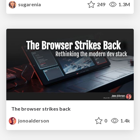
sugarenia
249
1.3M
The browser strikes back
jonoalderson
0
1.4k