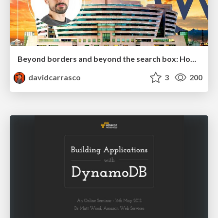
Beyond borders and beyond the search box: How to win the global "messy middle" with AI-driven SEO
davidcarrasco
3
200