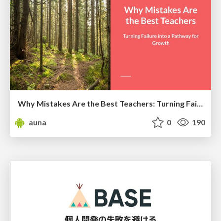
Why Mistakes Are the Best Teachers: Turning Failure into a Pathway for Growth
auna
0
190