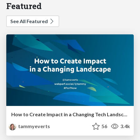
Featured
See All Featured
How to Create Impact in a Changing Tech Landscape [PerfNow 2023]
tammyeverts
56
3.4k