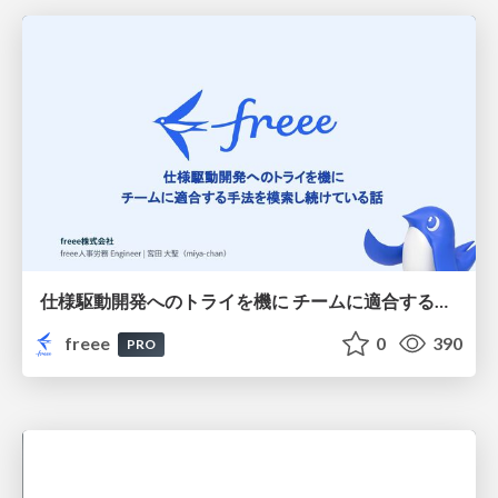
仕様駆動開発へのトライを機に チームに適合する手法を模索し続けている話
freee
0
390
PRO