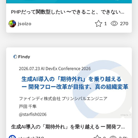
PHPだって関数型したい 〜できること、できないこと〜 / fp-in-php
jsoizo
1
270
生成AI導入の「期待外れ」を乗り越える ー 開発フロー改革が目指す、真の組織変革