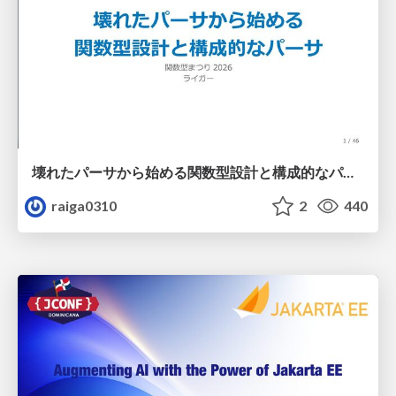
壊れたパーサから始める関数型設計と構成的なパーサ #fp_matsuri
raiga0310
2
440