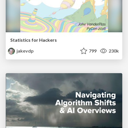
Statistics for Hackers
jakevdp
799
230k