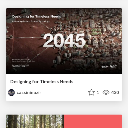
Designing for Timeless Needs
cassininazir
1
430