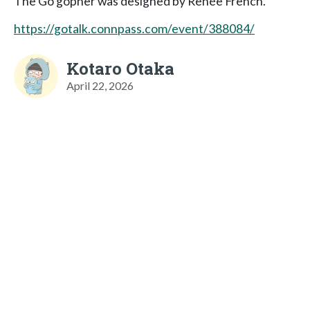
The Go gopher was designed by Renée French.
https://gotalk.connpass.com/event/388084/
Kotaro Otaka
April 22, 2026