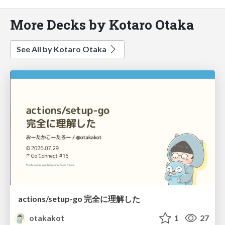
More Decks by Kotaro Otaka
See All by Kotaro Otaka
actions/setup-go 完全に理解した
otakakot
1
27