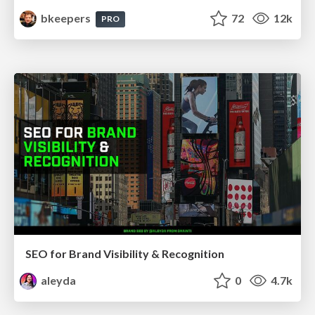
bkeepers
72
12k
PRO
SEO for Brand Visibility & Recognition
aleyda
0
4.7k