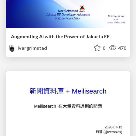
Augmenting AI with the Power of Jakarta EE
ivargrimstad
0
470