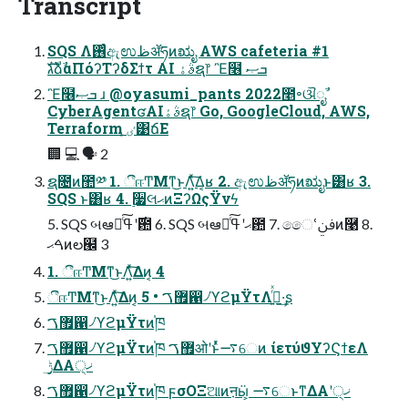
Transcript
SQS Λ࢖ͬͨඇಉظॲཧͷಋೖ AWS cafeteria #1
גࣜձࣾαΠόʔΤʔδΣϯτ AI ࣄۀຊ෦ Ἒ໦ ܒޞ
Ἒ໦ܒޞ ɹ @oyasumi_pants 2022೥৽ଔೖࣾ
CyberAgentʛAIࣄۀຊ෦ Go, GoogleCloud, AWS,
Terraform ٸ͕͹ճΕ
🏢 💻 🗣 2
ຊ೔ͷ಺༰ 1. ීஈͲΜͳ͜ͱΛ͍ͯ͠Δ͔ʁ 2. ඇಉظॲཧͷಋೖͱ͸ʁ 3.
SQS ͱ͸ʁ 4. ࣮૷લޙͷΞʔΩςΫνϟ
5. SQS બఆ࣌ʹߟྀͨ͠఺ 6. SQS બఆޙʹߟྀͨ͠఺ 7. ෛՙࢼݧͷ࿩ 8.
ࠓޙͷల๬ 3
1. ීஈͲΜͳ͜ͱΛ͍ͯ͠Δͷ͔ 4
ීஈͲΜͳ͜ͱΛ͍ͯ͠Δͷ͔ 5 • ޿ࠂ഑৴ϓϩμΫτΛ࡞͍ͬͯ·͢ʂ
޿ࠂ഑৴ϓϩμΫτͷ֓ཁ
޿ࠂ഑৴ϓϩμΫτͷ֓ཁ ޿ࠂओʹͱͬͯ࠷େͷ ίετύϑΥʔϚϯεΛ
࣮ݱ͢ΔΑ͏੍ޚ
޿ࠂ഑৴ϓϩμΫτͷ֓ཁ ϝσΟΞଆͷऩӹ͕ ࠷େͱͳΔΑ͏ʹ੍ޚ