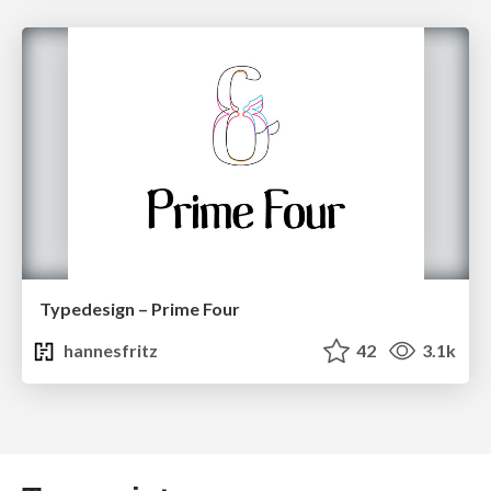
Typedesign – Prime Four
hannesfritz
42
3.1k