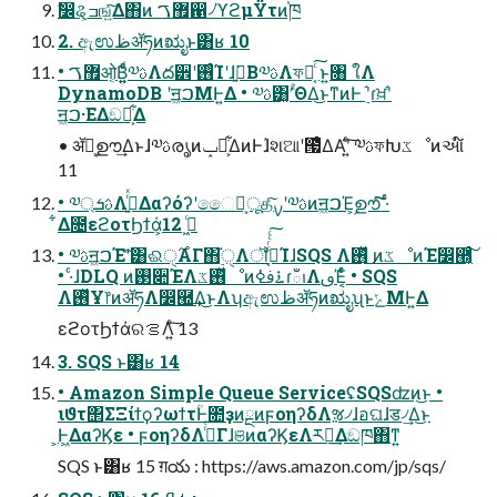
ࣗ෼ୡ͕ߏங͍ͯ͠Δ΋ͷ ޿ࠂ഑৴ϓϩμΫτͷ֓ཁ
2. ඇಉظॲཧͷಋೖͱ͸ʁ 10
• ޿ࠂओ͔Β͍͍ͨͩͨ༧ࢉΛద੾ʹ࢖͏ͨΊʹɺࠓ͍͘Β༧ࢉΛফԽ͔ͨ͠ ͱ͍͏৘ ใΛ
DynamoDB ʹॻ͖ࠐΜͰ͍Δ • ༧ࢉ͸͓ۚʹؔΘΔ͜ͱͳͷͰ ࣮֬ʹɾਖ਼֬ʹ
ॻ͖ࠐ·ΕΔඞཁ͕͋Δ
• ॲཧ͕ࣦഊ͢Δͱɺ༧ࢉരൃͷݒ೦͕͋ΔͷͰɺ҆શଆʹ౗ͤΔΑ͏ʹ͍ͨ͠ ༧ࢉফԽػೳͷઆ໌
11
• ༧ࢉܭ্Λߦ͍ͬͯΔαʔόʔʹෛՙ͕ूதͨ͠ࡍʹ༧ࢉͷॻ͖ࠐΈ͕ࣦഊͯ͠͠ ·ͬͨ
͋Δ೔εϩοτϦϯά͕ى͖ͨ 12
• ༧ࢉॻ͖ࠐΈʹؔͯ͠͸ଈ࣌ੑΑΓ΋࣮֬ੑΛॏࢹ͔ͨͬͨͨ͠ΊɺSQS Λ࢖ͬͯ͜ ͷػೳͷΈ෼཭͔ͨͬͨ͠
• ·ͨɺDLQ ͷ࢓૊ΈΛ࢖ͬͯػೳͷ࠶ࢼߦɾఀࢭΛࢼΈ͔ͨͬͨ • SQS
Λ࢖ͬͯҰ෦ͷॲཧΛ෼཭͢Δ͜ͱΛʮඇಉظॲཧͷಋೖʯͱݺΜͰ͍Δ
εϩοτϦϯάରࡦΛ͍ͨ͠ 13
3. SQS ͱ͸ʁ 14
• Amazon Simple Queue ServiceʢSQSʣͷ͜ͱ •
ιϑτ΢ΣΞίϯϙʔωϯτؒͰ೚ҙͷྔͷϝοηʔδΛૹ৴ɺอଘɺड৴͢Δ͜ͱ
͕Ͱ͖ΔαʔϏε • ϝοηʔδΛࣦͬͨΓɺଞͷαʔϏεΛར༻͢Δඞཁ΋ͳ͍
SQS ͱ͸ʁ 15 ग़య : https://aws.amazon.com/jp/sqs/