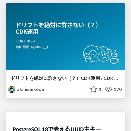
ドリフトを絶対に許さない（？）CDK運用 / CDK Ops with Zero Tolerance for Drifts (?)
akihisaikeda
1
170