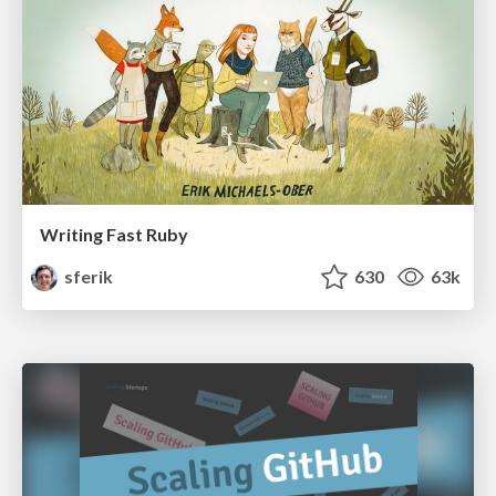
Writing Fast Ruby
sferik
630
63k