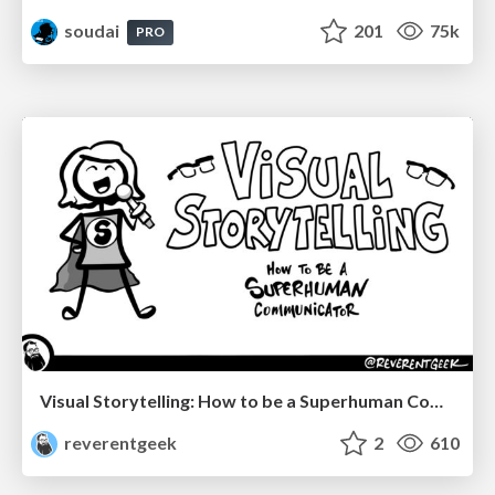
soudai
201
75k
PRO
Visual Storytelling: How to be a Superhuman Communicator
reverentgeek
2
610