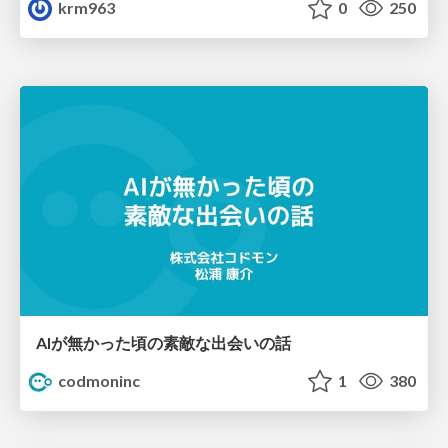
krm963
0
250
AIが無かった頃の素敵な出会いの話
codmoninc
1
380