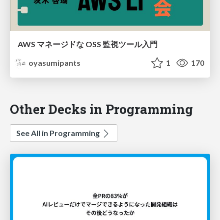
AWS マネージドな OSS 監視ツール入門
oyasumipants
1
170
Other Decks in Programming
See All in Programming