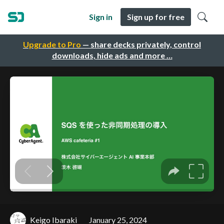
Sign in
Sign up for free
Upgrade to Pro
— share decks privately, control
downloads, hide ads and more …
Keigo Ibaraki
January 25, 2024