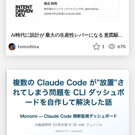
AI時代に設計が 最大の生産性レバーになる 意図駆動開発とデータを消さない設計｜Don't Delete Your Data or Your Intent — Design as the Deepest Lever in the AI Era
tomohisa
1
670