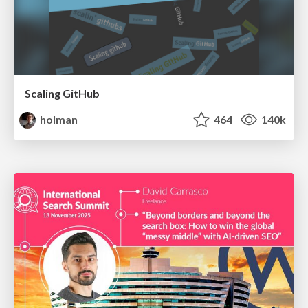
Scaling GitHub
holman
464
140k