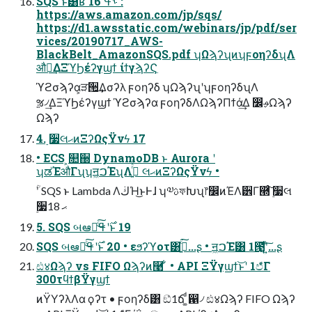
SQS ͱ͸ʁ 16 ࢀߟ :
https://aws.amazon.com/jp/sqs/
https://d1.awsstatic.com/webinars/jp/pdf/ser
vices/20190717_AWS-
BlackBelt_AmazonSQS.pdf ʮΩϡʔʯͷʮϝοηʔδʯΛ
औಘ͢ΔΞϓϦέʔγϣϯ ίϯγϡʔϚ
ϓϩσϡʔα͕ੜ੒͢Δσʔλ ϝοηʔδ ʮΩϡʔʯʹʮϝοηʔδʯΛ
ૹ৴͢ΔΞϓϦέʔγϣϯ ϓϩσϡʔα ϝοηʔδΛΩϡʔΠϯά͢Δ ෼ࢄΩϡʔ
Ωϡʔ
4. ࣮૷લޙͷΞʔΩςΫνϟ 17
• ECS ͕௚઀ DynamoDB ͱ Aurora ʹ
ʮಡΈऔΓʯʮॻ͖ࠐΈʯΛߦ͍ͬͯͨ લޙͷΞʔΩςΫνϟ •
ؒʹ SQS ͱ Lambda ΛڬΉ͜ͱͰɺ ʮ༧ࢉফԽʯ෦෼ͷΈΛ੾Γ཭ͨ͠ ࣮૷લ
࣮૷ޙ 18
5. SQS બఆ࣌ʹߟྀͨ͜͠ͱ 19
SQS બఆ࣌ʹߟྀͨ͜͠ͱ 20 • εϧʔϓοτ͸ߴ͍ͨ͘͠...ʂ • ॻ͖ࠐΈ͸ 1౓͚ͩʹ͍ͨ͠...ʂ
ඪ४Ωϡʔ vs FIFO Ωϡʔͷ࿩ ͋ • API ΞΫγϣϯ͝ͱʹ 1ඵ͋ͨΓ
300τϥϯβΫγϣϯ
ͷΫΥʔλΛα ϙʔτ • ϝοηʔδ͸ ඞͣ1ճ ͚ͩ഑৴ ඪ४Ωϡʔ FIFO Ωϡʔ