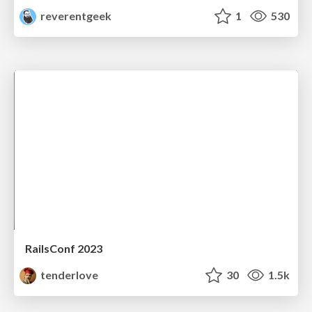
reverentgeek
1
530
RailsConf 2023
tenderlove
30
1.5k