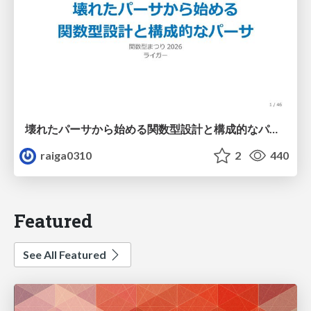
壊れたパーサから始める関数型設計と構成的なパーサ #fp_matsuri
raiga0310
2
440
Featured
See All Featured