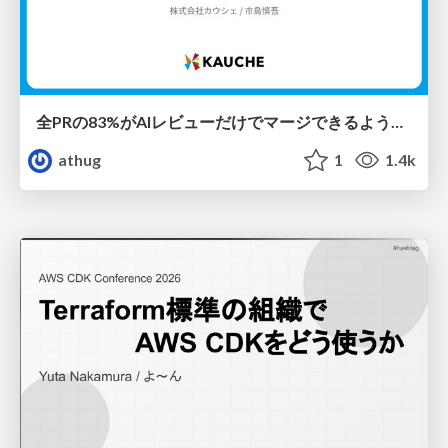
全PRの83%がAIレビューだけでマージできるようになった開発組織はその後どうなったか
athug
1
1.4k