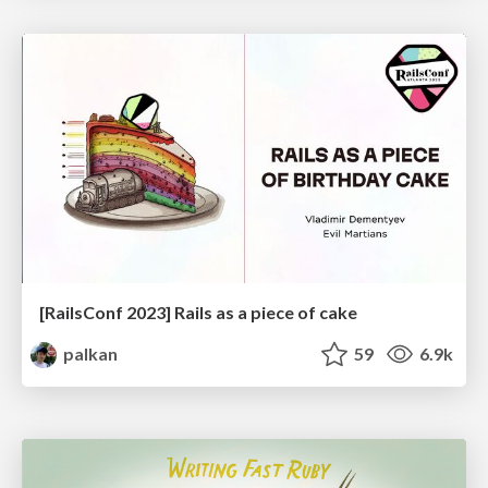
[RailsConf 2023] Rails as a piece of cake
palkan
59
6.9k