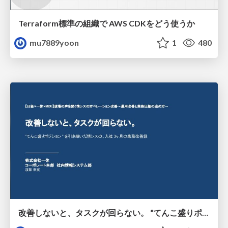
Terraform標準の組織で AWS CDKをどう使うか
mu7889yoon
1
480
改善しないと、タスクが回らない。 “てんこ盛りポジション” を引き継いだ情シスの、入社3ヶ月の業務改善録