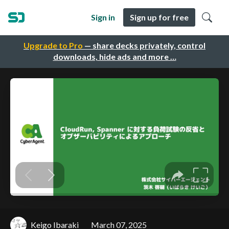
Sign in
Sign up for free
Upgrade to Pro
— share decks privately, control
downloads, hide ads and more …
Keigo Ibaraki
March 07, 2025