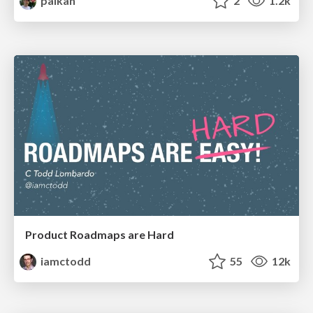
palkan
2
1.2k
Product Roadmaps are Hard
iamctodd
55
12k