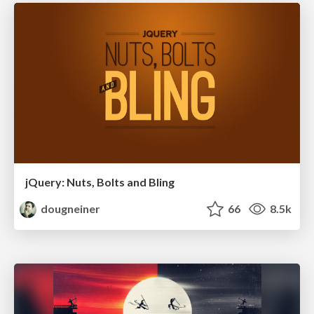
jQuery: Nuts, Bolts and Bling
dougneiner
66
8.5k