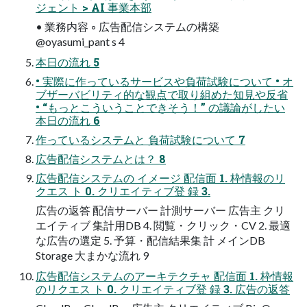
ジェント > AI 事業本部
• 業務内容 ◦ 広告配信システムの構築
@oyasumi_pant s 4
本日の流れ 5
• 実際に作っているサービスや負荷試験について • オ
ブザーバビリティ的な観点で取り組めた知見や反省
• “もっとこういうことできそう！” の議論がしたい
本日の流れ 6
作っているシステムと 負荷試験について 7
広告配信システムとは？ 8
広告配信システムの イメージ 配信面 1. 枠情報のリ
クエス ト 0. クリエイティブ登 録 3.
広告の返答 配信サーバー 計測サーバー 広告主 クリ
エイティブ 集計用DB 4. 閲覧・クリック・CV 2. 最適
な広告の選定 5. 予算・配信結果集 計 メインDB
Storage 大まかな流れ 9
広告配信システムのアーキテクチャ 配信面 1. 枠情報
のリクエス ト 0. クリエイティブ登 録 3. 広告の返答