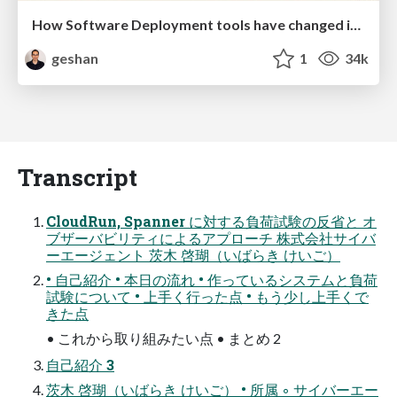
How Software Deployment tools have changed in the past 20 years
geshan
1
34k
Transcript
CloudRun, Spanner に対する負荷試験の反省と オ
ブザーバビリティによるアプローチ 株式会社サイバ
ーエージェント 茨木 啓瑚（いばらき けいご）
• 自己紹介 • 本日の流れ • 作っているシステムと負荷
試験について • 上手く行った点 • もう少し上手くで
きた点
• これから取り組みたい点 • まとめ 2
自己紹介 3
茨木 啓瑚（いばらき けいご） • 所属 ◦ サイバーエー