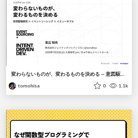
変わらないものが、変わるものを決める — 意図駆動開発 × イベントソーシング × イミュータブル | What Doesn't Change Decides What Can — IDD × Event Sourcing × Immutability
tomohisa
0
1.1k