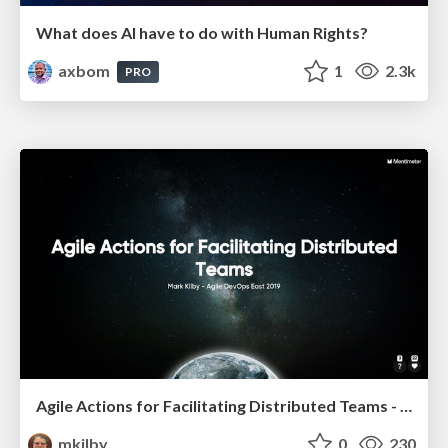
What does AI have to do with Human Rights?
axbom
1
2.3k
PRO
Agile Actions for Facilitating Distributed Teams - ADO2019
mkilby
0
230