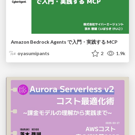
Amazon Bedrock Agents で入門・実践する MCP
oyasumipants
2
1.9k