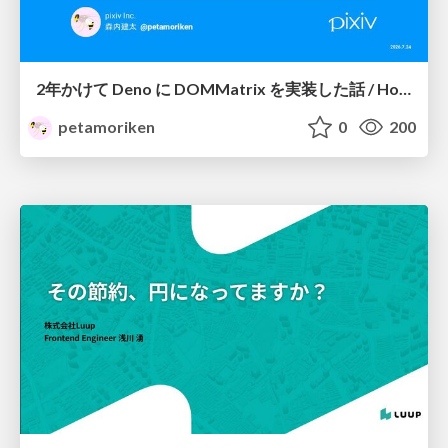
2年かけて Deno に DOMMatrix を実装した話 / How I implemented DOMMatrix in Deno over two years
petamoriken
0
200