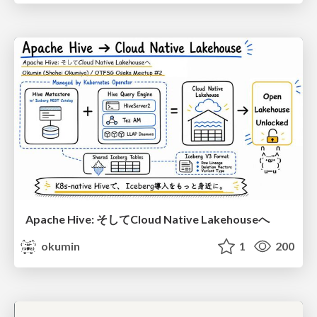
Apache Hive: そしてCloud Native Lakehouseへ
okumin
1
200