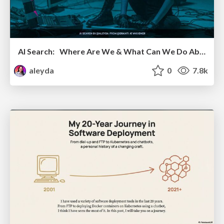
AI Search: Where Are We & What Can We Do About It?
aleyda
0
7.8k