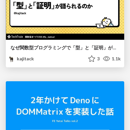
なぜ関数型プログラミングで「型」と「証明」が語られるのか #fp_matsuri
kajitack
3
1.1k