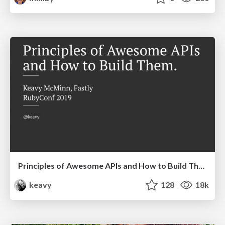
Principles of Awesome APIs and How to Build Them.
keavy
128
18k