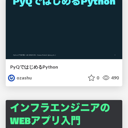
PyQではじめるPython
ozashu
0
490