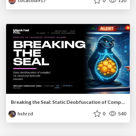
cocacola917
0
120
Breaking the Seal: Static Deobfuscation of Compiled V8 JavaScript Bytecode Malware
hshrzd
0
540