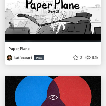
Paper Plane
katiecoart
2
52k
PRO