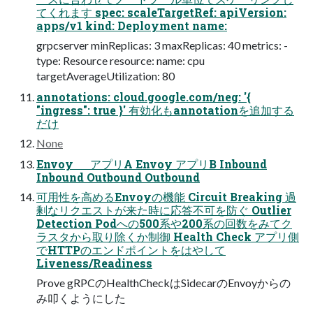
てくれます spec: scaleTargetRef: apiVersion:
apps/v1 kind: Deployment name:
grpcserver minReplicas: 3 maxReplicas: 40 metrics: -
type: Resource resource: name: cpu
targetAverageUtilization: 80
annotations: cloud.google.com/neg: '{
"ingress": true }' 有効化もannotationを追加する
だけ
None
Envoy アプリA Envoy アプリB Inbound
Inbound Outbound Outbound
可用性を高めるEnvoyの機能 Circuit Breaking 過
剰なリクエストが来た時に応答不可を防ぐ Outlier
Detection Podへの500系や200系の回数をみてク
ラスタから取り除くか制御 Health Check アプリ側
でHTTPのエンドポイントをはやして
Liveness/Readiness
Prove gRPCのHealthCheckはSidecarのEnvoyからの
み叩くようにした