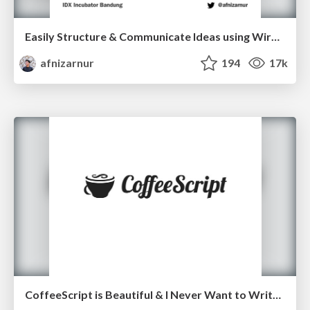
Easily Structure & Communicate Ideas using Wireframe
afnizarnur
194
17k
CoffeeScript is Beautiful & I Never Want to Write Plain JavaScript Again