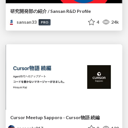
研究開発部の紹介 / Sansan R&D Profile
sansan33
4
24k
PRO
Cursor Meetup Sapporo - Cursor物語 続編