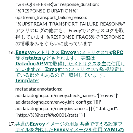
"%REQ(REFERER)%" response_duration:
"%RESPONSE_DURATION%"
upstream_transport_failure_reason:
"%UPSTREAM_TRANSPORT_FAILURE_REASON%"
アプリのログの他にも、 Envoyでアクセスログを取
得 しています ％RESPONSE_FRAGS%で RESPONSE
の情報をみるぐ らいに使っています
Envoyのメトリクス EnvoyのメトリクスでgRPC
等 のstatusなどもとれます。 実際は
DatadogAPMで取得し たメトリクスを主に使用し
て いますが、Envoyでのメトリ クスで監視設定し
ている部分 もあるので、取得していま す。
template:
metadata: annotations:
ad.datadoghq.com/envoy.check_names: '["envoy"]'
ad.datadoghq.com/envoy.init_configs: '[{}]'
ad.datadoghq.com/envoy.instances: | [ { "stats_url":
"http://%%host%%:8001/stats" } ]
共通のEnvoyイメージの用意 共通で使える設定フ
ァイルを内包したEnvoyイメージを使用 YAMLの