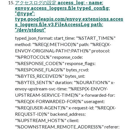
アクセスログの設定 access_log: - name:
envoy.access_loggers.file typed_config:
"@type":
type.googleapis.com/envoy.extensions.acces
s_loggers.file.v3.FileAccessLog path:
"/dev/stdout"
typed_json_format: start_time: "%START_TIME%"
method: "%REQ(:METHOD)%" path: "%REQ(X-
ENVOY-ORIGINAL-PATH?:PATH)%" protocol:
"%PROTOCOL%" response_code:
"%RESPONSE_CODE%" response_flags:
"%RESPONSE_FLAGS%" bytes_rcvd:
"%BYTES_RECEIVED%" bytes_snt:
"%BYTES_SENT%" duration: "%DURATION%" x-
envoy-upstream-svc-time: "%RESP(X-ENVOY-
UPSTREAM-SERVICE-TIME)%" x-forwarded-for:
"%REQ(X-FORWARDED-FOR)%" useragent:
"%REQ(USER-AGENT)%" x-request-id: "%REQ(X-
REQUEST-ID)%" backend_address:
"%UPSTREAM_HOST%" client:
"%DOWNSTREAM_REMOTE_ADDRESS%" referer: