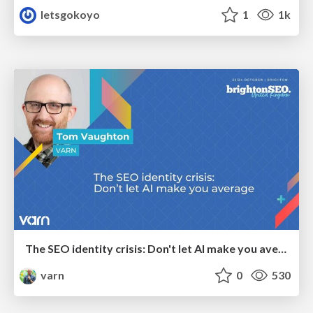
letsgokoyo
1
1k
The SEO identity crisis: Don't let AI make you average
varn
0
530