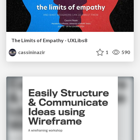
The Limits of Empathy - UXLibs8
cassininazir
1
590