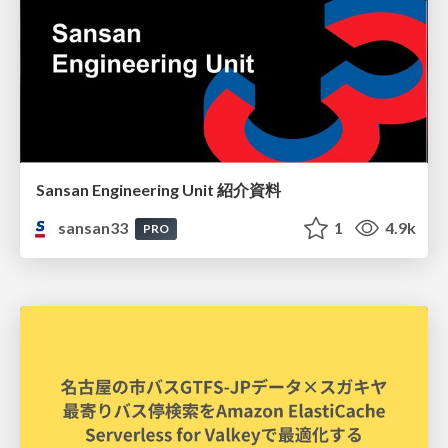
Sansan Engineering Unit 紹介資料
sansan33
1
4.9k
PRO