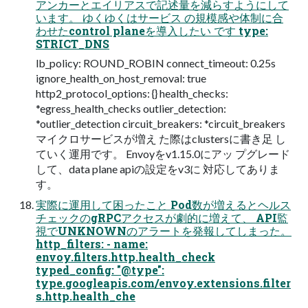
アンカーとエイリアスで記述量を減らすようにして
います。 ゆくゆくはサービス の規模感や体制に合
わせたcontrol planeを導入したい です type:
STRICT_DNS
lb_policy: ROUND_ROBIN connect_timeout: 0.25s
ignore_health_on_host_removal: true
http2_protocol_options: {} health_checks:
*egress_health_checks outlier_detection:
*outlier_detection circuit_breakers: *circuit_breakers
マイクロサービスが増え た際はclustersに書き足 し
ていく運用です。 Envoyをv1.15.0にアッ プグレード
して、data plane apiの設定をv3に 対応してありま
す。
実際に運用して困ったこと Pod数が増えるとヘルス
チェックのgRPCアクセスが劇的に増えて、 API監
視でUNKNOWNのアラートを発報してしまった。
http_filters: - name:
envoy.filters.http.health_check
typed_config: "@type":
type.googleapis.com/envoy.extensions.filter
s.http.health_che