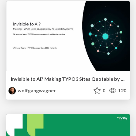
Invisible to AI? Making TYPO3 Sites Quotable by AI Search Systems
wolfgangwagner
0
120