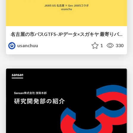
名古屋の市バスGTFS-JPデータ×スガキヤ 最寄りバス停検索をAmazon ElastiCache Serverless for Valkeyで最適化する
usanchuu
1
330