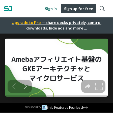
Sign in
Sign up for free
Upgrade to Pro
— share decks privately, control
downloads, hide ads and more …
·
Ship Features Fearlessly
→
SPONSORED