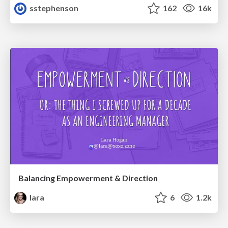
sstephenson
162
16k
Balancing Empowerment & Direction
lara
6
1.2k